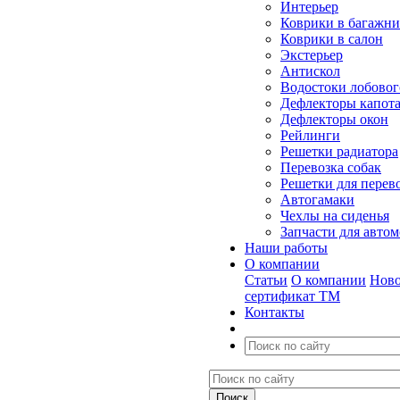
Интерьер
Коврики в багажн
Коврики в салон
Экстерьер
Антискол
Водостоки лобовог
Дефлекторы капот
Дефлекторы окон
Рейлинги
Решетки радиатора
Перевозка собак
Решетки для перев
Автогамаки
Чехлы на сиденья
Запчасти для авто
Наши работы
О компании
Статьи
О компании
Ново
сертификат ТМ
Контакты