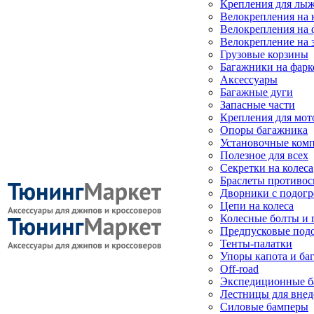
Крепления для лыж
Велокрепления на
Велокрепления на 
Велокрепление на 
Грузовые корзины
Багажники на фарк
Аксессуары
Багажные дуги
Запасные части
Крепления для мот
Опоры багажника
Установочные ком
Полезное для всех
Секретки на колеса
Браслеты противо
Дворники с подогр
Цепи на колеса
Колесные болты и 
Предпусковые под
Тенты-палатки
Упоры капота и ба
Off-road
Экспедиционные б
Лестницы для вне
Силовые бамперы