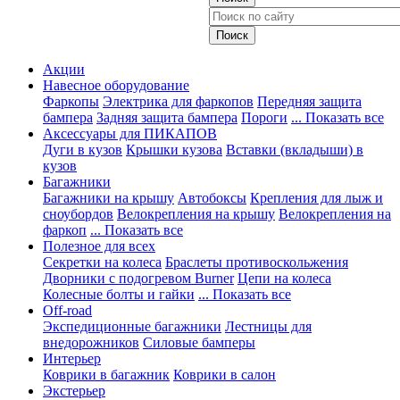
Акции
Навесное оборудование
Фаркопы
Электрика для фаркопов
Передняя защита
бампера
Задняя защита бампера
Пороги
... Показать все
Аксессуары для ПИКАПОВ
Дуги в кузов
Крышки кузова
Вставки (вкладыши) в
кузов
Багажники
Багажники на крышу
Автобоксы
Крепления для лыж и
сноубордов
Велокрепления на крышу
Велокрепления на
фаркоп
... Показать все
Полезное для всех
Секретки на колеса
Браслеты противоскольжения
Дворники с подогревом Burner
Цепи на колеса
Колесные болты и гайки
... Показать все
Off-road
Экспедиционные багажники
Лестницы для
внедорожников
Силовые бамперы
Интерьер
Коврики в багажник
Коврики в салон
Экстерьер