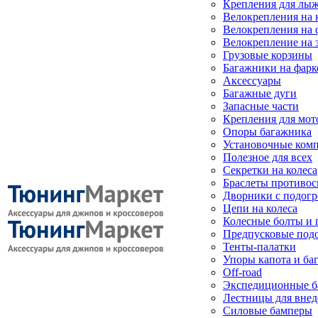
Крепления для лыж
Велокрепления на
Велокрепления на 
Велокрепление на 
Грузовые корзины
Багажники на фарк
Аксессуары
Багажные дуги
Запасные части
Крепления для мот
Опоры багажника
Установочные ком
Полезное для всех
Секретки на колеса
Браслеты противо
Дворники с подогр
Цепи на колеса
Колесные болты и 
Предпусковые под
Тенты-палатки
Упоры капота и ба
Off-road
Экспедиционные б
Лестницы для вне
Силовые бамперы