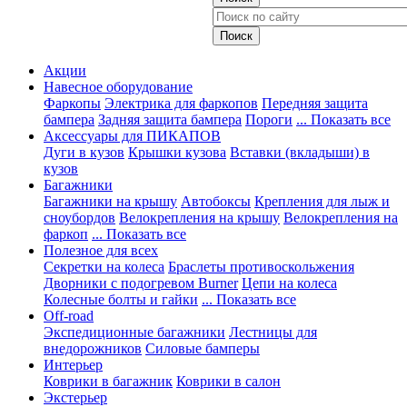
Акции
Навесное оборудование
Фаркопы
Электрика для фаркопов
Передняя защита
бампера
Задняя защита бампера
Пороги
... Показать все
Аксессуары для ПИКАПОВ
Дуги в кузов
Крышки кузова
Вставки (вкладыши) в
кузов
Багажники
Багажники на крышу
Автобоксы
Крепления для лыж и
сноубордов
Велокрепления на крышу
Велокрепления на
фаркоп
... Показать все
Полезное для всех
Секретки на колеса
Браслеты противоскольжения
Дворники с подогревом Burner
Цепи на колеса
Колесные болты и гайки
... Показать все
Off-road
Экспедиционные багажники
Лестницы для
внедорожников
Силовые бамперы
Интерьер
Коврики в багажник
Коврики в салон
Экстерьер