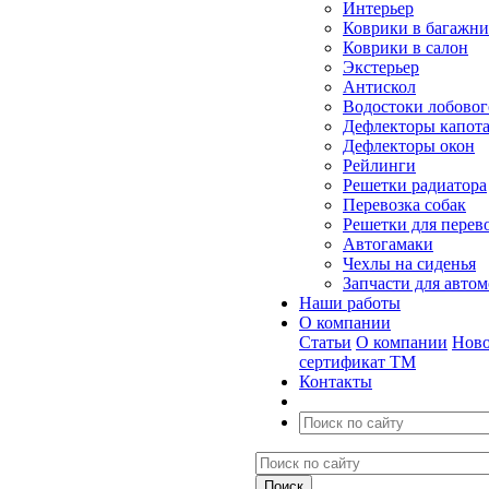
Интерьер
Коврики в багажн
Коврики в салон
Экстерьер
Антискол
Водостоки лобовог
Дефлекторы капот
Дефлекторы окон
Рейлинги
Решетки радиатора
Перевозка собак
Решетки для перев
Автогамаки
Чехлы на сиденья
Запчасти для авто
Наши работы
О компании
Статьи
О компании
Ново
сертификат ТМ
Контакты