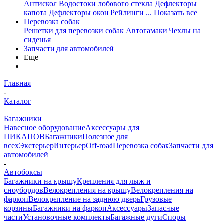
Антискол
Водостоки лобового стекла
Дефлекторы
капота
Дефлекторы окон
Рейлинги
... Показать все
Перевозка собак
Решетки для перевозки собак
Автогамаки
Чехлы на
сиденья
Запчасти для автомобилей
Еще
Главная
-
Каталог
-
Багажники
Навесное оборудование
Аксессуары для
ПИКАПОВ
Багажники
Полезное для
всех
Экстерьер
Интерьер
Off-road
Перевозка собак
Запчасти для
автомобилей
-
Автобоксы
Багажники на крышу
Крепления для лыж и
сноубордов
Велокрепления на крышу
Велокрепления на
фаркоп
Велокрепление на заднюю дверь
Грузовые
корзины
Багажники на фаркоп
Аксессуары
Запасные
части
Установочные комплекты
Багажные дуги
Опоры