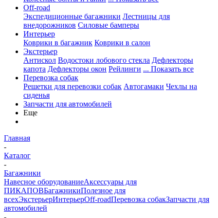
Off-road
Экспедиционные багажники
Лестницы для
внедорожников
Силовые бамперы
Интерьер
Коврики в багажник
Коврики в салон
Экстерьер
Антискол
Водостоки лобового стекла
Дефлекторы
капота
Дефлекторы окон
Рейлинги
... Показать все
Перевозка собак
Решетки для перевозки собак
Автогамаки
Чехлы на
сиденья
Запчасти для автомобилей
Еще
Главная
-
Каталог
-
Багажники
Навесное оборудование
Аксессуары для
ПИКАПОВ
Багажники
Полезное для
всех
Экстерьер
Интерьер
Off-road
Перевозка собак
Запчасти для
автомобилей
-