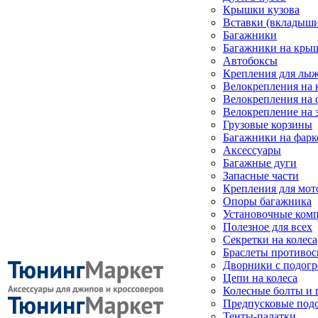
Крышки кузова
Вставки (вкладыши
Багажники
Багажники на кры
Автобоксы
Крепления для лыж
Велокрепления на
Велокрепления на 
Велокрепление на 
Грузовые корзины
Багажники на фарк
Аксессуары
Багажные дуги
Запасные части
Крепления для мот
Опоры багажника
Установочные ком
Полезное для всех
Секретки на колеса
Браслеты противо
Дворники с подогр
Цепи на колеса
Колесные болты и 
Предпусковые под
Тенты-палатки