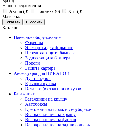
Бренд
Наши предложения
Акция (
0
)
Новинка (
0
)
Хит (
0
)
Материал
Каталог
Навесное оборудование
Фаркопы
Электрика для фаркопов
Передняя защита бампера
Задняя защита бампера
Пороги
Защита картера
Аксессуары для ПИКАПОВ
Дуги в кузов
Крышки кузова
Вставки (вкладыши) в кузов
Багажники
Багажники на крышу
Автобоксы
Крепления для лыж и сноубордов
Велокрепления на крышу
Велокрепления на фаркоп
Велокрепление на заднюю дверь