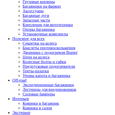
Грузовые корзины
Багажники на фаркоп
Аксессуары
Багажные дуги
Запасные части
Крепления для мототехники
Опоры багажника
Установочные комплекты
Полезное для всех
Секретки на колеса
Браслеты противоскольжения
Дворники с подогревом Burner
Цепи на колеса
Колесные болты и гайки
Предпусковые подогреватели
Тенты-палатки
Упоры капота и багажника
Off-road
Экспедиционные багажники
Лестницы для внедорожников
Силовые бамперы
Интерьер
Коврики в багажник
Коврики в салон
Экстерьер