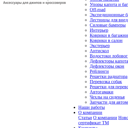
Упоры капота и ба
Off-road
Экспедиционные б
Лестницы для вне
Силовые бамперы
Интерьер
Коврики в багажн
Коврики в салон
Экстерьер
Антискол
Водостоки лобовог
Дефлекторы капот
Дефлекторы окон
Рейлинги
Решетки радиатора
Перевозка собак
Решетки для перев
Автогамаки
Чехлы на сиденья
Запчасти для авто
Наши работы
О компании
Статьи
О компании
Ново
сертификат ТМ
Контакты