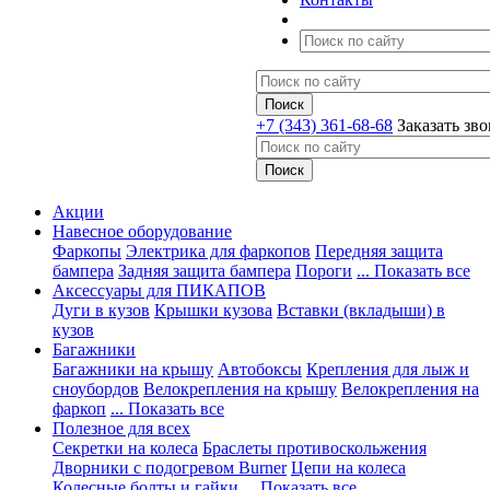
+7 (343) 361-68-68
Заказать зв
Акции
Навесное оборудование
Фаркопы
Электрика для фаркопов
Передняя защита
бампера
Задняя защита бампера
Пороги
... Показать все
Аксессуары для ПИКАПОВ
Дуги в кузов
Крышки кузова
Вставки (вкладыши) в
кузов
Багажники
Багажники на крышу
Автобоксы
Крепления для лыж и
сноубордов
Велокрепления на крышу
Велокрепления на
фаркоп
... Показать все
Полезное для всех
Секретки на колеса
Браслеты противоскольжения
Дворники с подогревом Burner
Цепи на колеса
Колесные болты и гайки
... Показать все