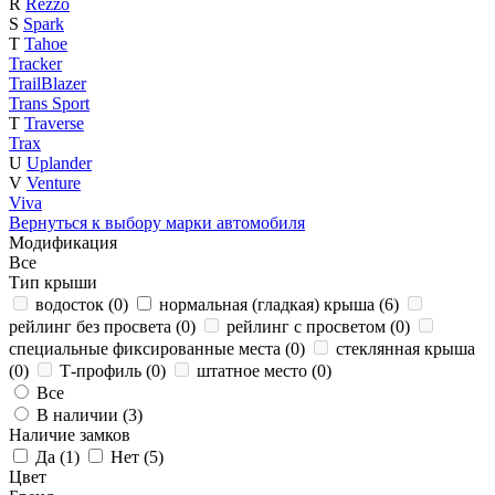
R
Rezzo
S
Spark
T
Tahoe
Tracker
TrailBlazer
Trans Sport
T
Traverse
Trax
U
Uplander
V
Venture
Viva
Вернуться к выбору марки автомобиля
Модификация
Все
Тип крыши
водосток (
0
)
нормальная (гладкая) крыша (
6
)
рейлинг без просвета (
0
)
рейлинг с просветом (
0
)
специальные фиксированные места (
0
)
стеклянная крыша
(
0
)
Т-профиль (
0
)
штатное место (
0
)
Все
В наличии (
3
)
Наличие замков
Да (
1
)
Нет (
5
)
Цвет