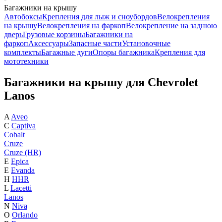
Багажники на крышу
Автобоксы
Крепления для лыж и сноубордов
Велокрепления
на крышу
Велокрепления на фаркоп
Велокрепление на заднюю
дверь
Грузовые корзины
Багажники на
фаркоп
Аксессуары
Запасные части
Установочные
комплекты
Багажные дуги
Опоры багажника
Крепления для
мототехники
Багажники на крышу для Chevrolet
Lanos
A
Aveo
C
Captiva
Cobalt
Cruze
Cruze (HR)
E
Epica
E
Evanda
H
HHR
L
Lacetti
Lanos
N
Niva
O
Orlando