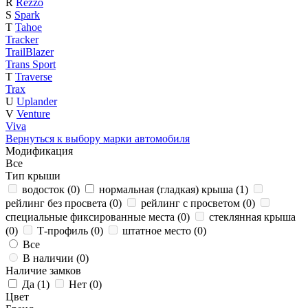
R
Rezzo
S
Spark
T
Tahoe
Tracker
TrailBlazer
Trans Sport
T
Traverse
Trax
U
Uplander
V
Venture
Viva
Вернуться к выбору марки автомобиля
Модификация
Все
Тип крыши
водосток (
0
)
нормальная (гладкая) крыша (
1
)
рейлинг без просвета (
0
)
рейлинг с просветом (
0
)
специальные фиксированные места (
0
)
стеклянная крыша
(
0
)
Т-профиль (
0
)
штатное место (
0
)
Все
В наличии (
0
)
Наличие замков
Да (
1
)
Нет (
0
)
Цвет