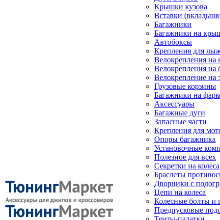
Крышки кузова
Вставки (вкладыши
Багажники
Багажники на кры
Автобоксы
Крепления для лыж
Велокрепления на
Велокрепления на 
Велокрепление на 
Грузовые корзины
Багажники на фарк
Аксессуары
Багажные дуги
Запасные части
Крепления для мот
Опоры багажника
Установочные ком
Полезное для всех
Секретки на колеса
Браслеты противо
Дворники с подогр
Цепи на колеса
Колесные болты и 
Предпусковые под
Тенты-палатки