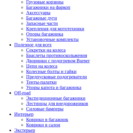
Грузовые корзины
Багажники на фаркоп
Аксессуары
Багажные дуги
Запасные части
Крепления для мототехники
Опоры багажника
Установочные комплекты
Полезное для всех
Секретки на колеса
Браслеты противоскольжения
Дворники с подогревом Burner
Цепи на колеса
Колесные болты и гайки
Предпусковые подогреватели
Тенты-палатки
Упоры капота и багажника
Off-road
Экспедиционные багажники
Лестницы для внедорожников
Силовые бамперы
Интерьер
Коврики в багажник
Коврики в салон
Экстерьер