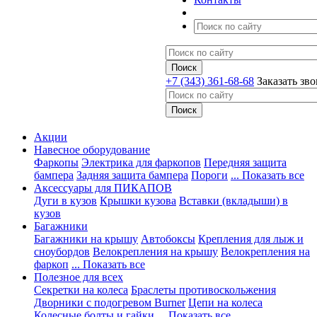
+7 (343) 361-68-68
Заказать зв
Акции
Навесное оборудование
Фаркопы
Электрика для фаркопов
Передняя защита
бампера
Задняя защита бампера
Пороги
... Показать все
Аксессуары для ПИКАПОВ
Дуги в кузов
Крышки кузова
Вставки (вкладыши) в
кузов
Багажники
Багажники на крышу
Автобоксы
Крепления для лыж и
сноубордов
Велокрепления на крышу
Велокрепления на
фаркоп
... Показать все
Полезное для всех
Секретки на колеса
Браслеты противоскольжения
Дворники с подогревом Burner
Цепи на колеса
Колесные болты и гайки
... Показать все