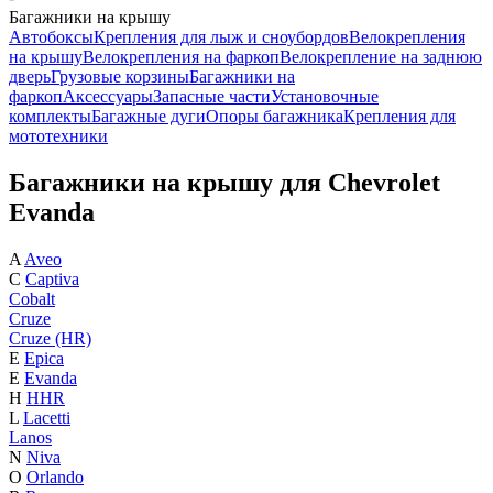
Багажники на крышу
Автобоксы
Крепления для лыж и сноубордов
Велокрепления
на крышу
Велокрепления на фаркоп
Велокрепление на заднюю
дверь
Грузовые корзины
Багажники на
фаркоп
Аксессуары
Запасные части
Установочные
комплекты
Багажные дуги
Опоры багажника
Крепления для
мототехники
Багажники на крышу для Chevrolet
Evanda
A
Aveo
C
Captiva
Cobalt
Cruze
Cruze (HR)
E
Epica
E
Evanda
H
HHR
L
Lacetti
Lanos
N
Niva
O
Orlando