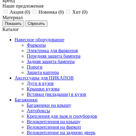
Бренд
Наши предложения
Акция (
0
)
Новинка (
0
)
Хит (
0
)
Материал
Каталог
Навесное оборудование
Фаркопы
Электрика для фаркопов
Передняя защита бампера
Задняя защита бампера
Пороги
Защита картера
Аксессуары для ПИКАПОВ
Дуги в кузов
Крышки кузова
Вставки (вкладыши) в кузов
Багажники
Багажники на крышу
Автобоксы
Крепления для лыж и сноубордов
Велокрепления на крышу
Велокрепления на фаркоп
Велокрепление на заднюю дверь