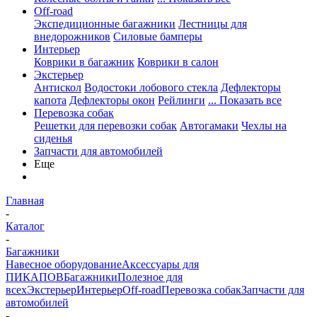
Off-road
Экспедиционные багажники
Лестницы для
внедорожников
Силовые бамперы
Интерьер
Коврики в багажник
Коврики в салон
Экстерьер
Антискол
Водостоки лобового стекла
Дефлекторы
капота
Дефлекторы окон
Рейлинги
... Показать все
Перевозка собак
Решетки для перевозки собак
Автогамаки
Чехлы на
сиденья
Запчасти для автомобилей
Еще
Главная
-
Каталог
-
Багажники
Навесное оборудование
Аксессуары для
ПИКАПОВ
Багажники
Полезное для
всех
Экстерьер
Интерьер
Off-road
Перевозка собак
Запчасти для
автомобилей
-