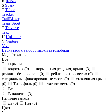
R
Rezzo
S
Spark
T
Tahoe
Tracker
TrailBlazer
Trans Sport
T
Traverse
Trax
U
Uplander
V
Venture
Viva
Вернуться к выбору марки автомобиля
Модификация
Все
Тип крыши
водосток (
0
)
нормальная (гладкая) крыша (
3
)
рейлинг без просвета (
0
)
рейлинг с просветом (
0
)
специальные фиксированные места (
0
)
стеклянная крыша
(
0
)
Т-профиль (
0
)
штатное место (
0
)
Все
В наличии (
3
)
Наличие замков
Да (
0
)
Нет (
3
)
Цвет