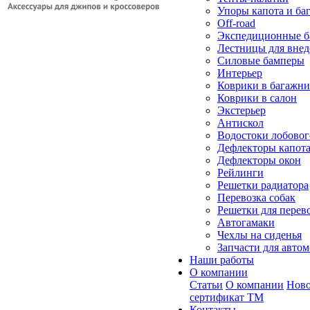
Упоры капота и ба
Off-road
Экспедиционные б
Лестницы для вне
Силовые бамперы
Интерьер
Коврики в багажн
Коврики в салон
Экстерьер
Антискол
Водостоки лобовог
Дефлекторы капот
Дефлекторы окон
Рейлинги
Решетки радиатора
Перевозка собак
Решетки для перев
Автогамаки
Чехлы на сиденья
Запчасти для авто
Наши работы
О компании
Статьи
О компании
Ново
сертификат ТМ
Контакты