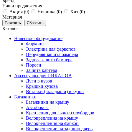
Бренд
Наши предложения
Акция (
0
)
Новинка (
0
)
Хит (
0
)
Материал
Каталог
Навесное оборудование
Фаркопы
Электрика для фаркопов
Передняя защита бампера
Задняя защита бампера
Пороги
Защита картера
Аксессуары для ПИКАПОВ
Дуги в кузов
Крышки кузова
Вставки (вкладыши) в кузов
Багажники
Багажники на крышу
Автобоксы
Крепления для лыж и сноубордов
Велокрепления на крышу
Велокрепления на фаркоп
Велокрепление на заднюю дверь