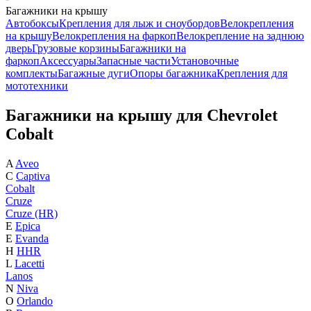
Багажники на крышу
Автобоксы
Крепления для лыж и сноубордов
Велокрепления
на крышу
Велокрепления на фаркоп
Велокрепление на заднюю
дверь
Грузовые корзины
Багажники на
фаркоп
Аксессуары
Запасные части
Установочные
комплекты
Багажные дуги
Опоры багажника
Крепления для
мототехники
Багажники на крышу для Chevrolet
Cobalt
A
Aveo
C
Captiva
Cobalt
Cruze
Cruze (HR)
E
Epica
E
Evanda
H
HHR
L
Lacetti
Lanos
N
Niva
O
Orlando