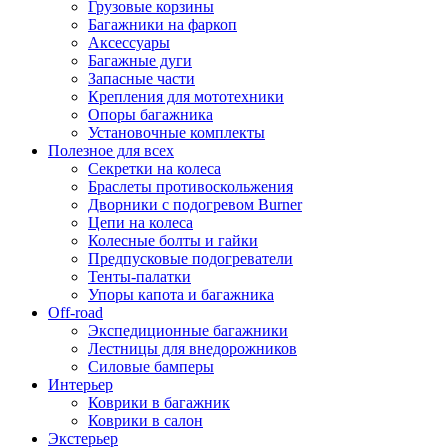
Грузовые корзины
Багажники на фаркоп
Аксессуары
Багажные дуги
Запасные части
Крепления для мототехники
Опоры багажника
Установочные комплекты
Полезное для всех
Секретки на колеса
Браслеты противоскольжения
Дворники с подогревом Burner
Цепи на колеса
Колесные болты и гайки
Предпусковые подогреватели
Тенты-палатки
Упоры капота и багажника
Off-road
Экспедиционные багажники
Лестницы для внедорожников
Силовые бамперы
Интерьер
Коврики в багажник
Коврики в салон
Экстерьер