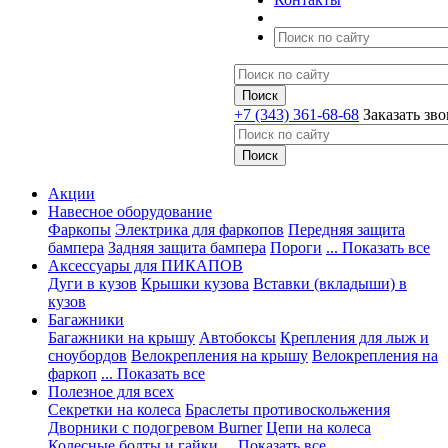
+7 (343) 361-68-68
Заказать зв
Акции
Навесное оборудование
Фаркопы
Электрика для фаркопов
Передняя защита
бампера
Задняя защита бампера
Пороги
... Показать все
Аксессуары для ПИКАПОВ
Дуги в кузов
Крышки кузова
Вставки (вкладыши) в
кузов
Багажники
Багажники на крышу
Автобоксы
Крепления для лыж и
сноубордов
Велокрепления на крышу
Велокрепления на
фаркоп
... Показать все
Полезное для всех
Секретки на колеса
Браслеты противоскольжения
Дворники с подогревом Burner
Цепи на колеса
Колесные болты и гайки
... Показать все