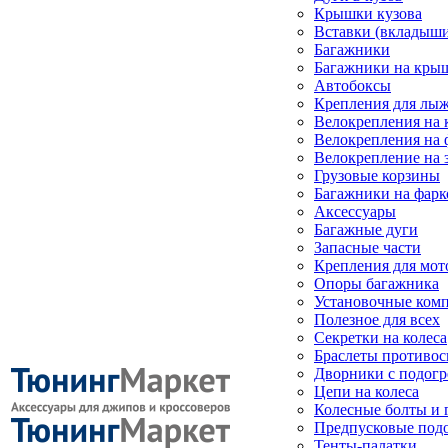
Крышки кузова
Вставки (вкладыши
Багажники
Багажники на кры
Автобоксы
Крепления для лыж
Велокрепления на
Велокрепления на 
Велокрепление на 
Грузовые корзины
Багажники на фарк
Аксессуары
Багажные дуги
Запасные части
Крепления для мот
Опоры багажника
Установочные ком
Полезное для всех
Секретки на колеса
Браслеты противо
Дворники с подогр
Цепи на колеса
Колесные болты и 
Предпусковые под
Тенты-палатки