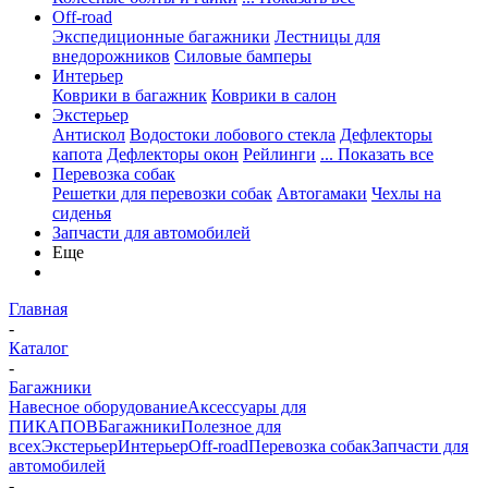
Off-road
Экспедиционные багажники
Лестницы для
внедорожников
Силовые бамперы
Интерьер
Коврики в багажник
Коврики в салон
Экстерьер
Антискол
Водостоки лобового стекла
Дефлекторы
капота
Дефлекторы окон
Рейлинги
... Показать все
Перевозка собак
Решетки для перевозки собак
Автогамаки
Чехлы на
сиденья
Запчасти для автомобилей
Еще
Главная
-
Каталог
-
Багажники
Навесное оборудование
Аксессуары для
ПИКАПОВ
Багажники
Полезное для
всех
Экстерьер
Интерьер
Off-road
Перевозка собак
Запчасти для
автомобилей
-