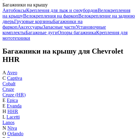
Багажники на крышу
Автобоксы
Крепления для лыж и сноубордов
Велокрепления
на крышу
Велокрепления на фаркоп
Велокрепление на заднюю
дверь
Грузовые корзины
Багажники на
фаркоп
Аксессуары
Запасные части
Установочные
комплекты
Багажные дуги
Опоры багажника
Крепления для
мототехники
Багажники на крышу для Chevrolet
HHR
A
Aveo
C
Captiva
Cobalt
Cruze
Cruze (HR)
E
Epica
E
Evanda
H
HHR
L
Lacetti
Lanos
N
Niva
O
Orlando