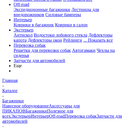
Off-road
Экспедиционные багажники
Лестницы для
внедорожников
Силовые бамперы
Интерьер
Коврики в багажник
Коврики в салон
Экстерьер
Антискол
Водостоки лобового стекла
Дефлекторы
капота
Дефлекторы окон
Рейлинги
... Показать все
Перевозка собак
Решетки для перевозки собак
Автогамаки
Чехлы на
сиденья
Запчасти для автомобилей
Еще
Главная
-
Каталог
-
Багажники
Навесное оборудование
Аксессуары для
ПИКАПОВ
Багажники
Полезное для
всех
Экстерьер
Интерьер
Off-road
Перевозка собак
Запчасти для
автомобилей
-