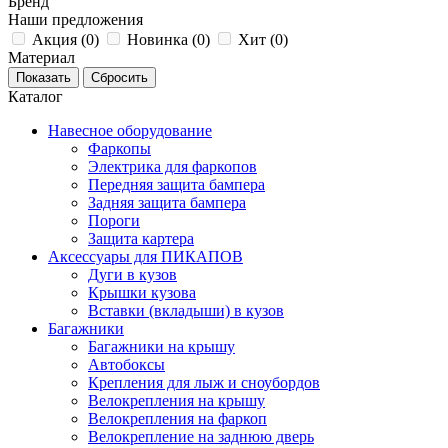
Бренд
Наши предложения
Акция (
0
)
Новинка (
0
)
Хит (
0
)
Материал
Каталог
Навесное оборудование
Фаркопы
Электрика для фаркопов
Передняя защита бампера
Задняя защита бампера
Пороги
Защита картера
Аксессуары для ПИКАПОВ
Дуги в кузов
Крышки кузова
Вставки (вкладыши) в кузов
Багажники
Багажники на крышу
Автобоксы
Крепления для лыж и сноубордов
Велокрепления на крышу
Велокрепления на фаркоп
Велокрепление на заднюю дверь