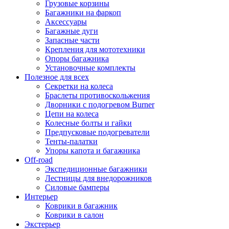
Грузовые корзины
Багажники на фаркоп
Аксессуары
Багажные дуги
Запасные части
Крепления для мототехники
Опоры багажника
Установочные комплекты
Полезное для всех
Секретки на колеса
Браслеты противоскольжения
Дворники с подогревом Burner
Цепи на колеса
Колесные болты и гайки
Предпусковые подогреватели
Тенты-палатки
Упоры капота и багажника
Off-road
Экспедиционные багажники
Лестницы для внедорожников
Силовые бамперы
Интерьер
Коврики в багажник
Коврики в салон
Экстерьер