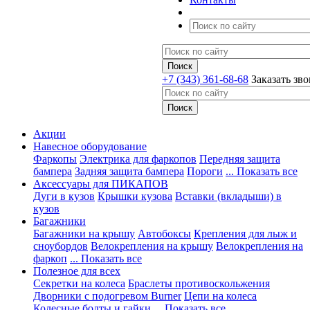
+7 (343) 361-68-68
Заказать зв
Акции
Навесное оборудование
Фаркопы
Электрика для фаркопов
Передняя защита
бампера
Задняя защита бампера
Пороги
... Показать все
Аксессуары для ПИКАПОВ
Дуги в кузов
Крышки кузова
Вставки (вкладыши) в
кузов
Багажники
Багажники на крышу
Автобоксы
Крепления для лыж и
сноубордов
Велокрепления на крышу
Велокрепления на
фаркоп
... Показать все
Полезное для всех
Секретки на колеса
Браслеты противоскольжения
Дворники с подогревом Burner
Цепи на колеса
Колесные болты и гайки
... Показать все