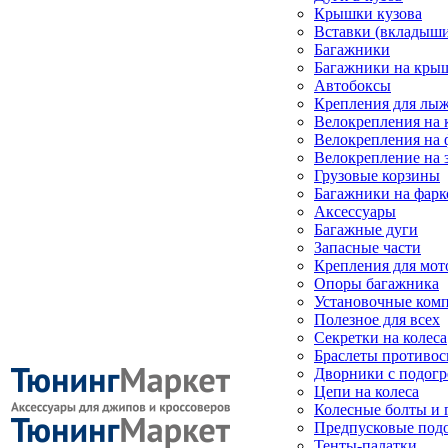
Крышки кузова
Вставки (вкладыши
Багажники
Багажники на кры
Автобоксы
Крепления для лыж
Велокрепления на
Велокрепления на 
Велокрепление на 
Грузовые корзины
Багажники на фарк
Аксессуары
Багажные дуги
Запасные части
Крепления для мот
Опоры багажника
Установочные ком
Полезное для всех
Секретки на колеса
Браслеты противо
Дворники с подогр
Цепи на колеса
Колесные болты и 
Предпусковые под
Тенты-палатки