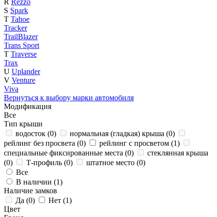
R
Rezzo
S
Spark
T
Tahoe
Tracker
TrailBlazer
Trans Sport
T
Traverse
Trax
U
Uplander
V
Venture
Viva
Вернуться к выбору марки автомобиля
Модификация
Все
Тип крыши
водосток (
0
)
нормальная (гладкая) крыша (
0
)
рейлинг без просвета (
0
)
рейлинг с просветом (
1
)
специальные фиксированные места (
0
)
стеклянная крыша
(
0
)
Т-профиль (
0
)
штатное место (
0
)
Все
В наличии (
1
)
Наличие замков
Да (
0
)
Нет (
1
)
Цвет