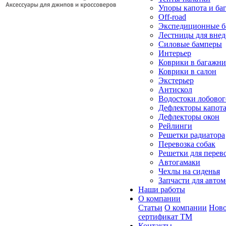
Упоры капота и ба
Off-road
Экспедиционные б
Лестницы для вне
Силовые бамперы
Интерьер
Коврики в багажн
Коврики в салон
Экстерьер
Антискол
Водостоки лобовог
Дефлекторы капот
Дефлекторы окон
Рейлинги
Решетки радиатора
Перевозка собак
Решетки для перев
Автогамаки
Чехлы на сиденья
Запчасти для авто
Наши работы
О компании
Статьи
О компании
Ново
сертификат ТМ
Контакты