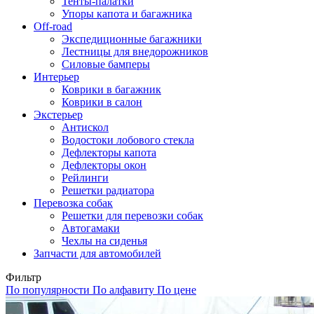
Тенты-палатки
Упоры капота и багажника
Off-road
Экспедиционные багажники
Лестницы для внедорожников
Силовые бамперы
Интерьер
Коврики в багажник
Коврики в салон
Экстерьер
Антискол
Водостоки лобового стекла
Дефлекторы капота
Дефлекторы окон
Рейлинги
Решетки радиатора
Перевозка собак
Решетки для перевозки собак
Автогамаки
Чехлы на сиденья
Запчасти для автомобилей
Фильтр
По популярности
По алфавиту
По цене