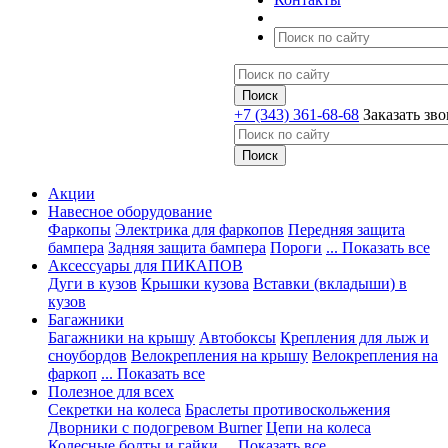
+7 (343) 361-68-68
Заказать зв
Акции
Навесное оборудование
Фаркопы
Электрика для фаркопов
Передняя защита
бампера
Задняя защита бампера
Пороги
... Показать все
Аксессуары для ПИКАПОВ
Дуги в кузов
Крышки кузова
Вставки (вкладыши) в
кузов
Багажники
Багажники на крышу
Автобоксы
Крепления для лыж и
сноубордов
Велокрепления на крышу
Велокрепления на
фаркоп
... Показать все
Полезное для всех
Секретки на колеса
Браслеты противоскольжения
Дворники с подогревом Burner
Цепи на колеса
Колесные болты и гайки
... Показать все