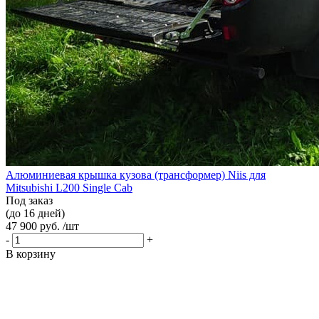
Алюминиевая крышка кузова (трансформер) Niis для
Mitsubishi L200 Single Cab
Под заказ
(до 16 дней)
47 900 руб. /шт
-
+
В корзину