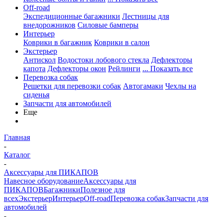
Off-road
Экспедиционные багажники
Лестницы для
внедорожников
Силовые бамперы
Интерьер
Коврики в багажник
Коврики в салон
Экстерьер
Антискол
Водостоки лобового стекла
Дефлекторы
капота
Дефлекторы окон
Рейлинги
... Показать все
Перевозка собак
Решетки для перевозки собак
Автогамаки
Чехлы на
сиденья
Запчасти для автомобилей
Еще
Главная
-
Каталог
-
Аксессуары для ПИКАПОВ
Навесное оборудование
Аксессуары для
ПИКАПОВ
Багажники
Полезное для
всех
Экстерьер
Интерьер
Off-road
Перевозка собак
Запчасти для
автомобилей
-