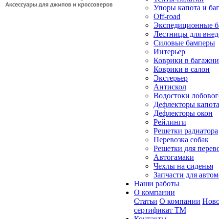
Упоры капота и ба
Off-road
Экспедиционные б
Лестницы для вне
Силовые бамперы
Интерьер
Коврики в багажн
Коврики в салон
Экстерьер
Антискол
Водостоки лобовог
Дефлекторы капот
Дефлекторы окон
Рейлинги
Решетки радиатора
Перевозка собак
Решетки для перев
Автогамаки
Чехлы на сиденья
Запчасти для авто
Наши работы
О компании
Статьи
О компании
Ново
сертификат ТМ
Контакты