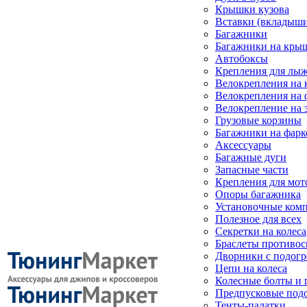
Крышки кузова
Вставки (вкладыши
Багажники
Багажники на кры
Автобоксы
Крепления для лыж
Велокрепления на
Велокрепления на 
Велокрепление на 
Грузовые корзины
Багажники на фарк
Аксессуары
Багажные дуги
Запасные части
Крепления для мот
Опоры багажника
Установочные ком
Полезное для всех
Секретки на колеса
Браслеты противо
Дворники с подогр
Цепи на колеса
Колесные болты и 
Предпусковые под
Тенты-палатки