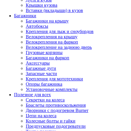
Крышки кузова
Вставки (вкладыши) в кузов
Багажники
Багажники на крышу
Автобоксы
Крепления для лыж и сноубордов
Велокрепления на крышу
Велокрепления на фаркоп
Велокрепление на заднюю дверь
Грузовые корзины
Багажники на фаркоп
Аксессуары
Багажные дуги
Запасные части
Крепления для мототехники
Опоры багажника
Установочные комплекты
Полезное для всех
Секретки на колеса
Браслеты противоскольжения
Дворники с подогревом Burner
Цепи на колеса
Колесные болты и гайки
Предпусковые подогреватели