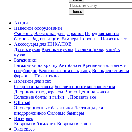
Акции
Навесное оборудование
Фаркопы
Электрика для фаркопов
Передняя защита
бампера
Задняя защита бампера
Пороги
... Показать все
Аксессуары для ПИКАПОВ
Дуги в кузов
Крышки кузова
Вставки (вкладыши) в
кузов
Багажники
Багажники на крышу
Автобоксы
Крепления для лыж и
сноубордов
Велокрепления на крышу
Велокрепления на
фаркоп
... Показать все
Полезное для всех
Секретки на колеса
Браслеты противоскольжения
Дворники с подогревом Burner
Цепи на колеса
Колесные болты и гайки
... Показать все
Off-road
Экспедиционные багажники
Лестницы для
внедорожников
Силовые бамперы
Интерьер
Коврики в багажник
Коврики в салон
Экстерьер