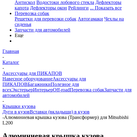
Антискол
Водостоки лобового стекла
Дефлекторы
капота
Дефлекторы окон
Рейлинги
... Показать все
Перевозка собак
Решетки для перевозки собак
Автогамаки
Чехлы на
сиденья
Запчасти для автомобилей
Еще
Главная
-
Каталог
-
Аксессуары для ПИКАПОВ
Навесное оборудование
Аксессуары для
ПИКАПОВ
Багажники
Полезное для
всех
Экстерьер
Интерьер
Off-road
Перевозка собак
Запчасти для
автомобилей
-
Крышки кузова
Дуги в кузов
Вставки (вкладыши) в кузов
-
Алюминиевая крышка кузова (Трансформер) для Mitsubishi
L200
Алюминиевая крышка кузова