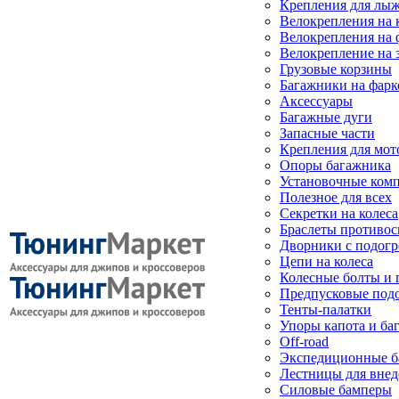
Крепления для лыж
Велокрепления на
Велокрепления на 
Велокрепление на 
Грузовые корзины
Багажники на фарк
Аксессуары
Багажные дуги
Запасные части
Крепления для мот
Опоры багажника
Установочные ком
Полезное для всех
Секретки на колеса
Браслеты противо
Дворники с подогр
Цепи на колеса
Колесные болты и 
Предпусковые под
Тенты-палатки
Упоры капота и ба
Off-road
Экспедиционные б
Лестницы для вне
Силовые бамперы