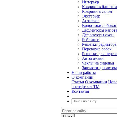
Интерьер
Коврики в багажн
Коврики в салон
Экстерьер
Антискол
Водостоки лобовог
Дефлекторы капот
Дефлекторы окон
Рейлинги
Решетки радиатора
Перевозка собак
Решетки для перев
Автогамаки
Чехлы на сиденья
Запчасти для авто
Наши работы
О компании
Статьи
О компании
Ново
сертификат ТМ
Контакты