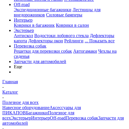
Off-road
Экспедиционные багажники
Лестницы для
внедорожников
Силовые бамперы
Интерьер
Коврики в багажник
Коврики в салон
Экстерьер
Антискол
Водостоки лобового стекла
Дефлекторы
капота
Дефлекторы окон
Рейлинги
... Показать все
Перевозка собак
Решетки для перевозки собак
Автогамаки
Чехлы на
сиденья
Запчасти для автомобилей
Еще
Главная
-
Каталог
-
Полезное для всех
Навесное оборудование
Аксессуары для
ПИКАПОВ
Багажники
Полезное для
всех
Экстерьер
Интерьер
Off-road
Перевозка собак
Запчасти для
автомобилей
-