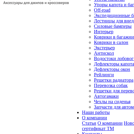
Упоры капота и ба
Off-road
Экспедиционные б
Лестницы для вне
Силовые бамперы
Интерьер
Коврики в багажн
Коврики в салон
Экстерьер
Антискол
Водостоки лобовог
Дефлекторы капот
Дефлекторы окон
Рейлинги
Решетки радиатора
Перевозка собак
Решетки для перев
Автогамаки
Чехлы на сиденья
Запчасти для авто
Наши работы
О компании
Статьи
О компании
Ново
сертификат ТМ
Контакты