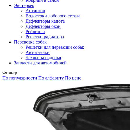
Коврики в салон
Экстерьер
Антискол
Водостоки лобового стекла
Дефлекторы капота
Дефлекторы окон
Рейлинги
Решетки радиатора
Перевозка собак
Решетки для перевозки собак
Автогамаки
Чехлы на сиденья
Запчасти для автомобилей
Фильтр
По популярности
По алфавиту
По цене