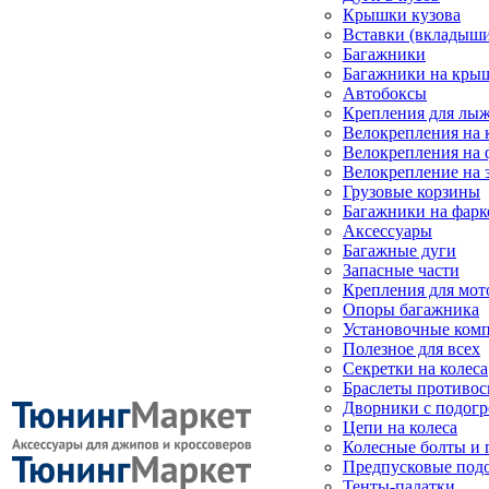
Крышки кузова
Вставки (вкладыши
Багажники
Багажники на кры
Автобоксы
Крепления для лыж
Велокрепления на
Велокрепления на 
Велокрепление на 
Грузовые корзины
Багажники на фарк
Аксессуары
Багажные дуги
Запасные части
Крепления для мот
Опоры багажника
Установочные ком
Полезное для всех
Секретки на колеса
Браслеты противо
Дворники с подогр
Цепи на колеса
Колесные болты и 
Предпусковые под
Тенты-палатки