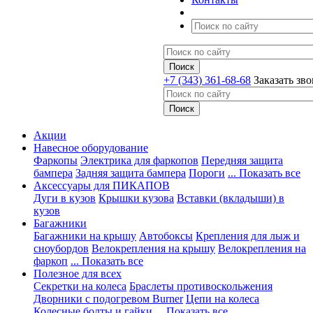
+7 (343) 361-68-68
Заказать зв
Акции
Навесное оборудование
Фаркопы
Электрика для фаркопов
Передняя защита
бампера
Задняя защита бампера
Пороги
... Показать все
Аксессуары для ПИКАПОВ
Дуги в кузов
Крышки кузова
Вставки (вкладыши) в
кузов
Багажники
Багажники на крышу
Автобоксы
Крепления для лыж и
сноубордов
Велокрепления на крышу
Велокрепления на
фаркоп
... Показать все
Полезное для всех
Секретки на колеса
Браслеты противоскольжения
Дворники с подогревом Burner
Цепи на колеса
Колесные болты и гайки
... Показать все