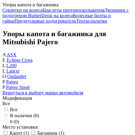
Упоры капота и багажника
Секретки на колеса
Браслеты противоскольжения
Дворники с
подогревом Burner
Цепи на колеса
Колесные болты и
гайки
Предпусковые подогреватели
Тенты-палатки
Упоры капота и багажника для
Mitsubishi Pajero
A
ASX
E
Eclipse Cross
L
L200
L
Lancer
O
Outlander
P
Pajero
P
Pajero Sport
Вернуться к выбору марки автомобиля
Модификация
Все
Все
В наличии (
0
)
0 (
0
)
Место установки
Капот (
1
)
Багажник (
1
)