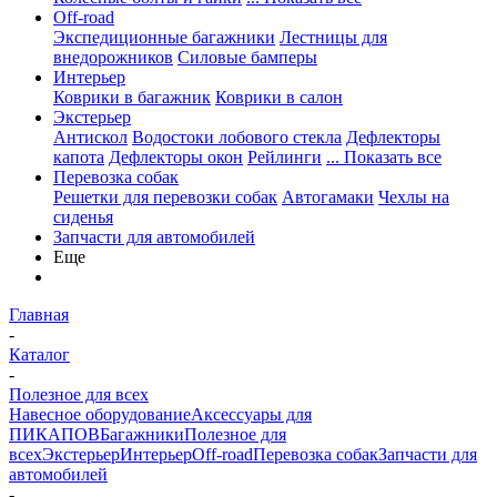
Off-road
Экспедиционные багажники
Лестницы для
внедорожников
Силовые бамперы
Интерьер
Коврики в багажник
Коврики в салон
Экстерьер
Антискол
Водостоки лобового стекла
Дефлекторы
капота
Дефлекторы окон
Рейлинги
... Показать все
Перевозка собак
Решетки для перевозки собак
Автогамаки
Чехлы на
сиденья
Запчасти для автомобилей
Еще
Главная
-
Каталог
-
Полезное для всех
Навесное оборудование
Аксессуары для
ПИКАПОВ
Багажники
Полезное для
всех
Экстерьер
Интерьер
Off-road
Перевозка собак
Запчасти для
автомобилей
-