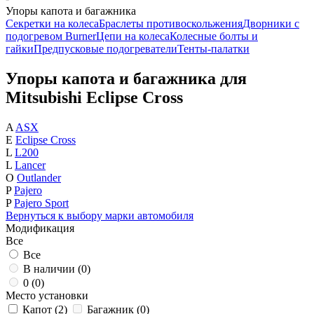
Упоры капота и багажника
Секретки на колеса
Браслеты противоскольжения
Дворники с
подогревом Burner
Цепи на колеса
Колесные болты и
гайки
Предпусковые подогреватели
Тенты-палатки
Упоры капота и багажника для
Mitsubishi Eclipse Cross
A
ASX
E
Eclipse Cross
L
L200
L
Lancer
O
Outlander
P
Pajero
P
Pajero Sport
Вернуться к выбору марки автомобиля
Модификация
Все
Все
В наличии (
0
)
0 (
0
)
Место установки
Капот (
2
)
Багажник (
0
)