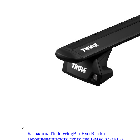
Багажник Thule WingBar Evo Black на
аэродинамических дугах для BMW X5 (F15)