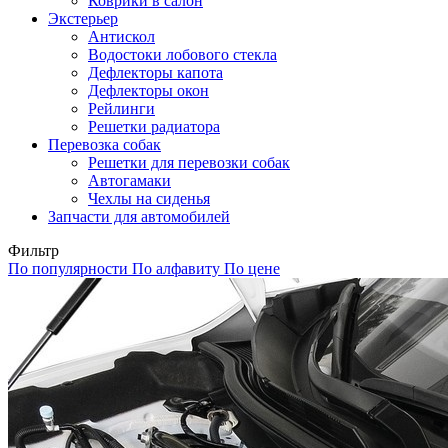
Коврики в салон
Экстерьер
Антискол
Водостоки лобового стекла
Дефлекторы капота
Дефлекторы окон
Рейлинги
Решетки радиатора
Перевозка собак
Решетки для перевозки собак
Автогамаки
Чехлы на сиденья
Запчасти для автомобилей
Фильтр
По популярности
По алфавиту
По цене