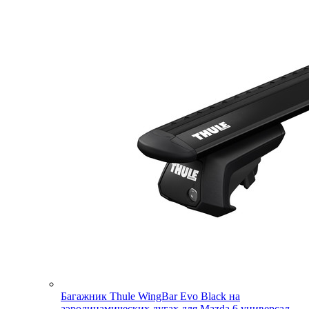
Багажник Thule WingBar Evo Black на
аэродинамических дугах для Mazda 6 универсал