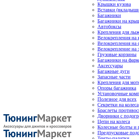
Крышки кузова
Вставки (вкладыши
Багажники
Багажники на кры
Автобоксы
Крепления для лыж
Велокрепления на
Велокрепления на 
Велокрепление на 
Грузовые корзины
Багажники на фарк
Аксессуары
Багажные дуги
Запасные части
Крепления для мот
Опоры багажника
Установочные ком
Полезное для всех
Секретки на колеса
Браслеты противо
Дворники с подогр
Цепи на колеса
Колесные болты и 
Предпусковые под
Тенты-палатки