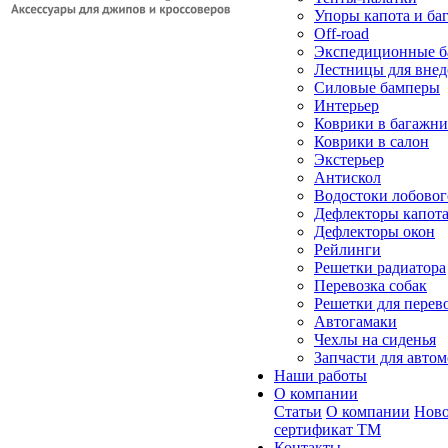
Упоры капота и ба
Off-road
Экспедиционные б
Лестницы для вне
Силовые бамперы
Интерьер
Коврики в багажн
Коврики в салон
Экстерьер
Антискол
Водостоки лобовог
Дефлекторы капот
Дефлекторы окон
Рейлинги
Решетки радиатора
Перевозка собак
Решетки для перев
Автогамаки
Чехлы на сиденья
Запчасти для авто
Наши работы
О компании
Статьи
О компании
Ново
сертификат ТМ
Контакты