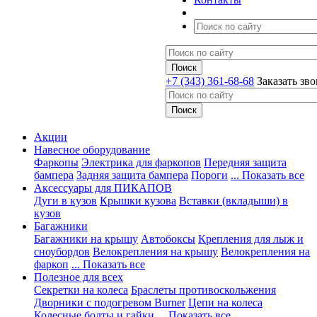
+7 (343) 361-68-68
Заказать зв
Акции
Навесное оборудование
Фаркопы
Электрика для фаркопов
Передняя защита
бампера
Задняя защита бампера
Пороги
... Показать все
Аксессуары для ПИКАПОВ
Дуги в кузов
Крышки кузова
Вставки (вкладыши) в
кузов
Багажники
Багажники на крышу
Автобоксы
Крепления для лыж и
сноубордов
Велокрепления на крышу
Велокрепления на
фаркоп
... Показать все
Полезное для всех
Секретки на колеса
Браслеты противоскольжения
Дворники с подогревом Burner
Цепи на колеса
Колесные болты и гайки
... Показать все