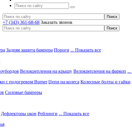
+7 (343) 361-68-68
Заказать звонок
ера
Задняя защита бампера
Пороги
... Показать все
в
ноубордов
Велокрепления на крышу
Велокрепления на фаркоп
..
и с подогревом Burner
Цепи на колеса
Колесные болты и гайки
ов
Силовые бамперы
Дефлекторы окон
Рейлинги
... Показать все
ья