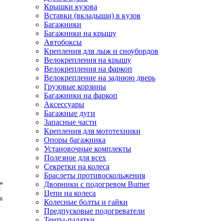
Крышки кузова
Вставки (вкладыши) в кузов
Багажники
Багажники на крышу
Автобоксы
Крепления для лыж и сноубордов
Велокрепления на крышу
Велокрепления на фаркоп
Велокрепление на заднюю дверь
Грузовые корзины
Багажники на фаркоп
Аксессуары
Багажные дуги
Запасные части
Крепления для мототехники
Опоры багажника
Установочные комплекты
Полезное для всех
Секретки на колеса
Браслеты противоскольжения
Дворники с подогревом Burner
Цепи на колеса
Колесные болты и гайки
Предпусковые подогреватели
Тенты-палатки