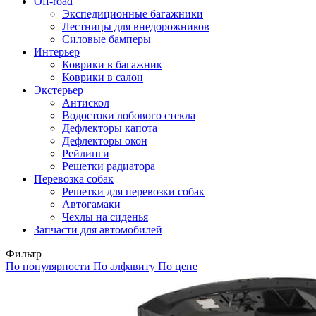
Off-road
Экспедиционные багажники
Лестницы для внедорожников
Силовые бамперы
Интерьер
Коврики в багажник
Коврики в салон
Экстерьер
Антискол
Водостоки лобового стекла
Дефлекторы капота
Дефлекторы окон
Рейлинги
Решетки радиатора
Перевозка собак
Решетки для перевозки собак
Автогамаки
Чехлы на сиденья
Запчасти для автомобилей
Фильтр
По популярности
По алфавиту
По цене