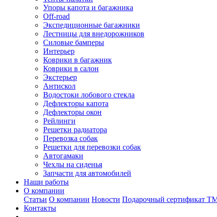
Упоры капота и багажника
Off-road
Экспедиционные багажники
Лестницы для внедорожников
Силовые бамперы
Интерьер
Коврики в багажник
Коврики в салон
Экстерьер
Антискол
Водостоки лобового стекла
Дефлекторы капота
Дефлекторы окон
Рейлинги
Решетки радиатора
Перевозка собак
Решетки для перевозки собак
Автогамаки
Чехлы на сиденья
Запчасти для автомобилей
Наши работы
О компании
Статьи
О компании
Новости
Подарочный сертификат Т
Контакты