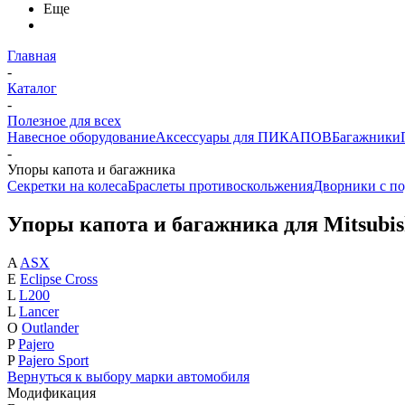
Еще
Главная
-
Каталог
-
Полезное для всех
Навесное оборудование
Аксессуары для ПИКАПОВ
Багажники
-
Упоры капота и багажника
Секретки на колеса
Браслеты противоскольжения
Дворники с по
Упоры капота и багажника для Mitsubis
A
ASX
E
Eclipse Cross
L
L200
L
Lancer
O
Outlander
P
Pajero
P
Pajero Sport
Вернуться к выбору марки автомобиля
Модификация