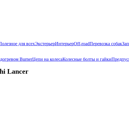
Полезное для всех
Экстерьер
Интерьер
Off-road
Перевозка собак
Зап
догревом Burner
Цепи на колеса
Колесные болты и гайки
Предпус
hi Lancer