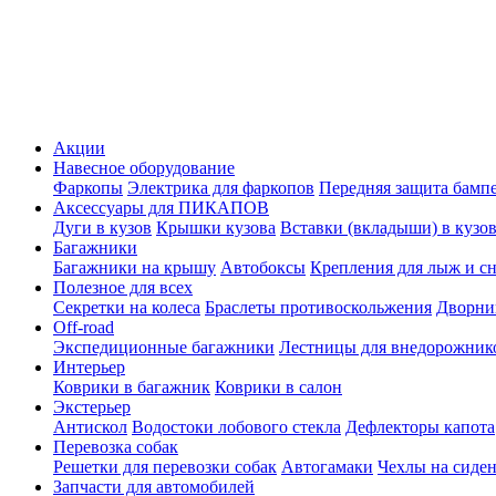
Акции
Навесное оборудование
Фаркопы
Электрика для фаркопов
Передняя защита бамп
Аксессуары для ПИКАПОВ
Дуги в кузов
Крышки кузова
Вставки (вкладыши) в кузо
Багажники
Багажники на крышу
Автобоксы
Крепления для лыж и с
Полезное для всех
Секретки на колеса
Браслеты противоскольжения
Дворник
Off-road
Экспедиционные багажники
Лестницы для внедорожник
Интерьер
Коврики в багажник
Коврики в салон
Экстерьер
Антискол
Водостоки лобового стекла
Дефлекторы капота
Перевозка собак
Решетки для перевозки собак
Автогамаки
Чехлы на сиден
Запчасти для автомобилей