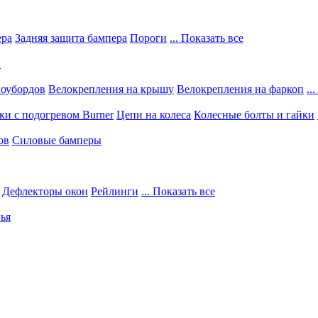
ера
Задняя защита бампера
Пороги
... Показать все
в
ноубордов
Велокрепления на крышу
Велокрепления на фаркоп
..
и с подогревом Burner
Цепи на колеса
Колесные болты и гайки
ов
Силовые бамперы
Дефлекторы окон
Рейлинги
... Показать все
ья