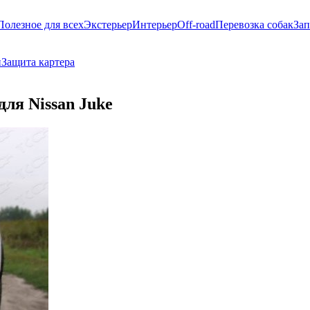
Полезное для всех
Экстерьер
Интерьер
Off-road
Перевозка собак
Зап
и
Защита картера
для Nissan Juke