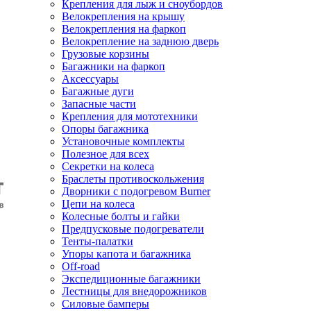
Крепления для лыж и сноубордов
Велокрепления на крышу
Велокрепления на фаркоп
Велокрепление на заднюю дверь
Грузовые корзины
Багажники на фаркоп
Аксессуары
Багажные дуги
Запасные части
Крепления для мототехники
Опоры багажника
Установочные комплекты
Полезное для всех
Секретки на колеса
Браслеты противоскольжения
Дворники с подогревом Burner
Цепи на колеса
Колесные болты и гайки
Предпусковые подогреватели
Тенты-палатки
Упоры капота и багажника
Off-road
Экспедиционные багажники
Лестницы для внедорожников
Силовые бамперы