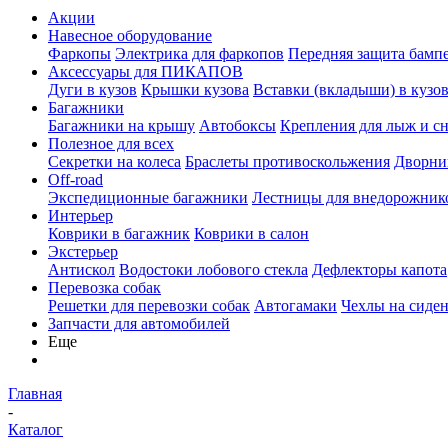
Акции
Навесное оборудование
Фаркопы
Электрика для фаркопов
Передняя защита бамп
Аксессуары для ПИКАПОВ
Дуги в кузов
Крышки кузова
Вставки (вкладыши) в кузо
Багажники
Багажники на крышу
Автобоксы
Крепления для лыж и с
Полезное для всех
Секретки на колеса
Браслеты противоскольжения
Дворник
Off-road
Экспедиционные багажники
Лестницы для внедорожник
Интерьер
Коврики в багажник
Коврики в салон
Экстерьер
Антискол
Водостоки лобового стекла
Дефлекторы капота
Перевозка собак
Решетки для перевозки собак
Автогамаки
Чехлы на сиден
Запчасти для автомобилей
Еще
Главная
-
Каталог
-