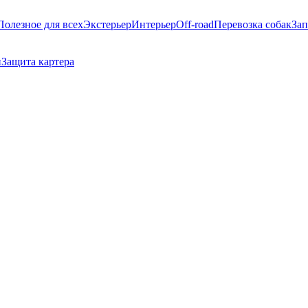
Полезное для всех
Экстерьер
Интерьер
Off-road
Перевозка собак
Зап
и
Защита картера