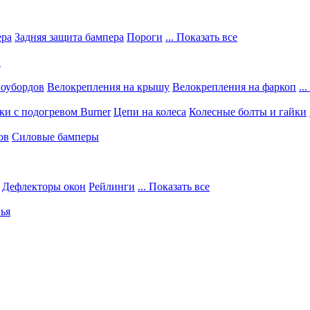
ера
Задняя защита бампера
Пороги
... Показать все
в
ноубордов
Велокрепления на крышу
Велокрепления на фаркоп
..
и с подогревом Burner
Цепи на колеса
Колесные болты и гайки
ов
Силовые бамперы
Дефлекторы окон
Рейлинги
... Показать все
ья