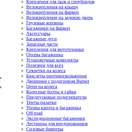
Крепления для лыж и сноубордов
Велокрепления на крышу
Велокрепления на фаркоп
Велокрепление на заднюю дверь
Грузовые корзины
Багажники на фаркоп
Аксессуары
Багажные дуги
Запасные части
Крепления для мототехники
Опоры багажника
Установочные комплекты
Полезное для всех
Секретки на колеса
Браслеты противоскольжения
Дворники с подогревом Burner
Цепи на колеса
Колесные болты и гайки
Предпусковые подогреватели
Тенты-палатки
Упоры капота и багажника
Off-road
Экспедиционные багажники
Лестницы для внедорожников
Силовые бамперы