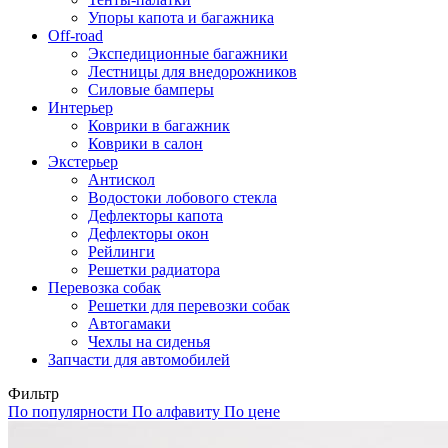
Упоры капота и багажника
Off-road
Экспедиционные багажники
Лестницы для внедорожников
Силовые бамперы
Интерьер
Коврики в багажник
Коврики в салон
Экстерьер
Антискол
Водостоки лобового стекла
Дефлекторы капота
Дефлекторы окон
Рейлинги
Решетки радиатора
Перевозка собак
Решетки для перевозки собак
Автогамаки
Чехлы на сиденья
Запчасти для автомобилей
Фильтр
По популярности
По алфавиту
По цене