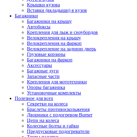
Крышки кузова
Вставки (вкладыши) в кузов
Багажники
Багажники на крышу
Автобоксы
Крепления для лыж и сноубордов
Велокрепления на крышу
Велокрепления на фаркоп
Велокрепление на заднюю дверь
Грузовые корзины
Багажники на фаркоп
Аксессуары
Багажные дуги
Запасные части
Крепления для мототехники
Опоры багажника
Установочные комплекты
Полезное для всех
Секретки на колеса
Браслеты противоскольжения
Дворники с подогревом Burner
Цепи на колеса
Колесные болты и гайки
Предпусковые подогреватели
Тенты-палатки