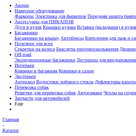
Акции
Навесное оборудование
Фаркопы
Электрика для фаркопов
Передняя защита бамп
Аксессуары для ПИКАПОВ
Дуги в кузов
Крышки кузова
Вставки (вкладыши) в кузо
Багажники
Багажники на крышу
Автобоксы
Крепления для лыж и с
Полезное для всех
Секретки на колеса
Браслеты противоскольжения
Дворник
Off-road
Экспедиционные багажники
Лестницы для внедорожник
Интерьер
Коврики в багажник
Коврики в салон
Экстерьер
Антискол
Водостоки лобового стекла
Дефлекторы капота
Перевозка собак
Решетки для перевозки собак
Автогамаки
Чехлы на сиден
Запчасти для автомобилей
Еще
Главная
-
Каталог
-