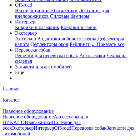
Off-road
Экспедиционные багажники
Лестницы для
внедорожников
Силовые бамперы
Интерьер
Коврики в багажник
Коврики в салон
Экстерьер
Антискол
Водостоки лобового стекла
Дефлекторы
капота
Дефлекторы окон
Рейлинги
... Показать все
Перевозка собак
Решетки для перевозки собак
Автогамаки
Чехлы на
сиденья
Запчасти для автомобилей
Еще
Главная
-
Каталог
-
Навесное оборудование
Навесное оборудование
Аксессуары для
ПИКАПОВ
Багажники
Полезное для
всех
Экстерьер
Интерьер
Off-road
Перевозка собак
Запчасти для
автомобилей
-