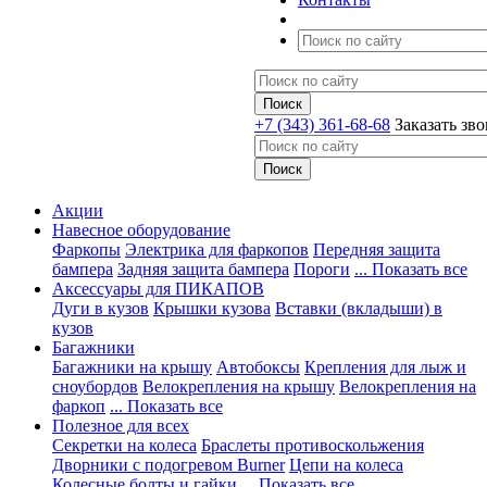
+7 (343) 361-68-68
Заказать зв
Акции
Навесное оборудование
Фаркопы
Электрика для фаркопов
Передняя защита
бампера
Задняя защита бампера
Пороги
... Показать все
Аксессуары для ПИКАПОВ
Дуги в кузов
Крышки кузова
Вставки (вкладыши) в
кузов
Багажники
Багажники на крышу
Автобоксы
Крепления для лыж и
сноубордов
Велокрепления на крышу
Велокрепления на
фаркоп
... Показать все
Полезное для всех
Секретки на колеса
Браслеты противоскольжения
Дворники с подогревом Burner
Цепи на колеса
Колесные болты и гайки
... Показать все