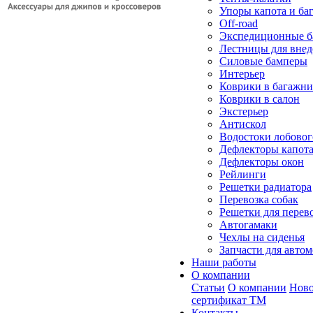
Упоры капота и ба
Off-road
Экспедиционные б
Лестницы для вне
Силовые бамперы
Интерьер
Коврики в багажн
Коврики в салон
Экстерьер
Антискол
Водостоки лобовог
Дефлекторы капот
Дефлекторы окон
Рейлинги
Решетки радиатора
Перевозка собак
Решетки для перев
Автогамаки
Чехлы на сиденья
Запчасти для авто
Наши работы
О компании
Статьи
О компании
Ново
сертификат ТМ
Контакты