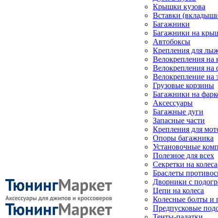
Крышки кузова
Вставки (вкладыши
Багажники
Багажники на кры
Автобоксы
Крепления для лыж
Велокрепления на
Велокрепления на 
Велокрепление на 
Грузовые корзины
Багажники на фарк
Аксессуары
Багажные дуги
Запасные части
Крепления для мот
Опоры багажника
Установочные ком
Полезное для всех
Секретки на колеса
Браслеты противо
Дворники с подогр
Цепи на колеса
Колесные болты и 
Предпусковые под
Тенты-палатки