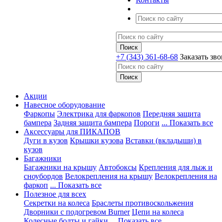
+7 (343) 361-68-68
Заказать зв
Акции
Навесное оборудование
Фаркопы
Электрика для фаркопов
Передняя защита
бампера
Задняя защита бампера
Пороги
... Показать все
Аксессуары для ПИКАПОВ
Дуги в кузов
Крышки кузова
Вставки (вкладыши) в
кузов
Багажники
Багажники на крышу
Автобоксы
Крепления для лыж и
сноубордов
Велокрепления на крышу
Велокрепления на
фаркоп
... Показать все
Полезное для всех
Секретки на колеса
Браслеты противоскольжения
Дворники с подогревом Burner
Цепи на колеса
Колесные болты и гайки
... Показать все