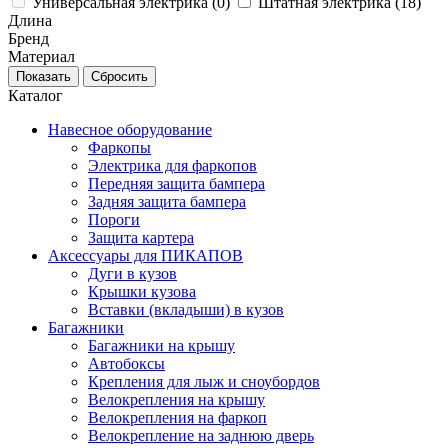
Универсальная электрика (
0
)
Штатная электрика (
18
)
Длина
Бренд
Материал
Каталог
Навесное оборудование
Фаркопы
Электрика для фаркопов
Передняя защита бампера
Задняя защита бампера
Пороги
Защита картера
Аксессуары для ПИКАПОВ
Дуги в кузов
Крышки кузова
Вставки (вкладыши) в кузов
Багажники
Багажники на крышу
Автобоксы
Крепления для лыж и сноубордов
Велокрепления на крышу
Велокрепления на фаркоп
Велокрепление на заднюю дверь