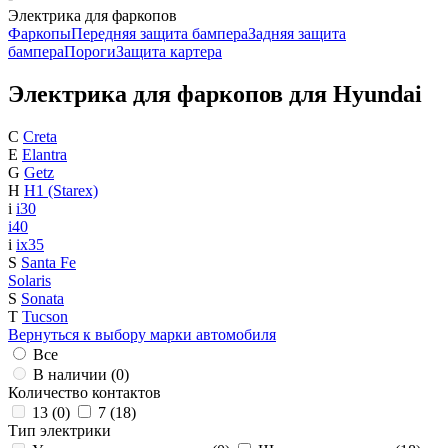
Электрика для фаркопов
Фаркопы
Передняя защита бампера
Задняя защита
бампера
Пороги
Защита картера
Электрика для фаркопов для Hyundai
C
Creta
E
Elantra
G
Getz
H
H1 (Starex)
i
i30
i40
i
ix35
S
Santa Fe
Solaris
S
Sonata
T
Tucson
Вернуться к выбору марки автомобиля
Все
В наличии (
0
)
Количество контактов
13 (
0
)
7 (
18
)
Тип электрики