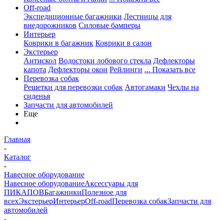
Off-road
Экспедиционные багажники
Лестницы для
внедорожников
Силовые бамперы
Интерьер
Коврики в багажник
Коврики в салон
Экстерьер
Антискол
Водостоки лобового стекла
Дефлекторы
капота
Дефлекторы окон
Рейлинги
... Показать все
Перевозка собак
Решетки для перевозки собак
Автогамаки
Чехлы на
сиденья
Запчасти для автомобилей
Еще
Главная
-
Каталог
-
Навесное оборудование
Навесное оборудование
Аксессуары для
ПИКАПОВ
Багажники
Полезное для
всех
Экстерьер
Интерьер
Off-road
Перевозка собак
Запчасти для
автомобилей
-