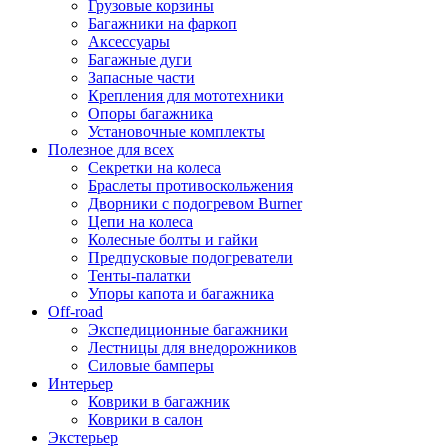
Грузовые корзины
Багажники на фаркоп
Аксессуары
Багажные дуги
Запасные части
Крепления для мототехники
Опоры багажника
Установочные комплекты
Полезное для всех
Секретки на колеса
Браслеты противоскольжения
Дворники с подогревом Burner
Цепи на колеса
Колесные болты и гайки
Предпусковые подогреватели
Тенты-палатки
Упоры капота и багажника
Off-road
Экспедиционные багажники
Лестницы для внедорожников
Силовые бамперы
Интерьер
Коврики в багажник
Коврики в салон
Экстерьер