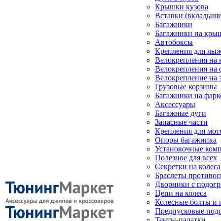
Крышки кузова
Вставки (вкладыши
Багажники
Багажники на кры
Автобоксы
Крепления для лыж
Велокрепления на
Велокрепления на 
Велокрепление на 
Грузовые корзины
Багажники на фарк
Аксессуары
Багажные дуги
Запасные части
Крепления для мот
Опоры багажника
Установочные ком
Полезное для всех
Секретки на колеса
Браслеты противо
Дворники с подогр
Цепи на колеса
Колесные болты и 
Предпусковые под
Тенты-палатки