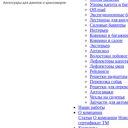
Упоры капота и ба
Off-road
Экспедиционные б
Лестницы для вне
Силовые бамперы
Интерьер
Коврики в багажн
Коврики в салон
Экстерьер
Антискол
Водостоки лобовог
Дефлекторы капот
Дефлекторы окон
Рейлинги
Решетки радиатора
Перевозка собак
Решетки для перев
Автогамаки
Чехлы на сиденья
Запчасти для авто
Наши работы
О компании
Статьи
О компании
Ново
сертификат ТМ
Контакты