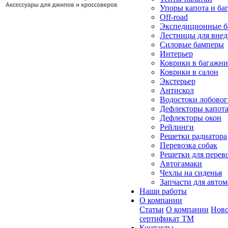
Упоры капота и ба
Off-road
Экспедиционные б
Лестницы для вне
Силовые бамперы
Интерьер
Коврики в багажн
Коврики в салон
Экстерьер
Антискол
Водостоки лобовог
Дефлекторы капот
Дефлекторы окон
Рейлинги
Решетки радиатора
Перевозка собак
Решетки для перев
Автогамаки
Чехлы на сиденья
Запчасти для авто
Наши работы
О компании
Статьи
О компании
Ново
сертификат ТМ
Контакты