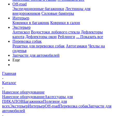
Off-road
Экспедиционные багажники
Лестницы для
внедорожников
Силовые бамперы
Интерьер
Коврики в багажник
Коврики в салон
Экстерьер
Антискол
Водостоки лобового стекла
Дефлекторы
капота
Дефлекторы окон
Рейлинги
... Показать все
Перевозка собак
Решетки для перевозки собак
Автогамаки
Чехлы на
сиденья
Запчасти для автомобилей
Еще
Главная
-
Каталог
-
Навесное оборудование
Навесное оборудование
Аксессуары для
ПИКАПОВ
Багажники
Полезное для
всех
Экстерьер
Интерьер
Off-road
Перевозка собак
Запчасти для
автомобилей
-