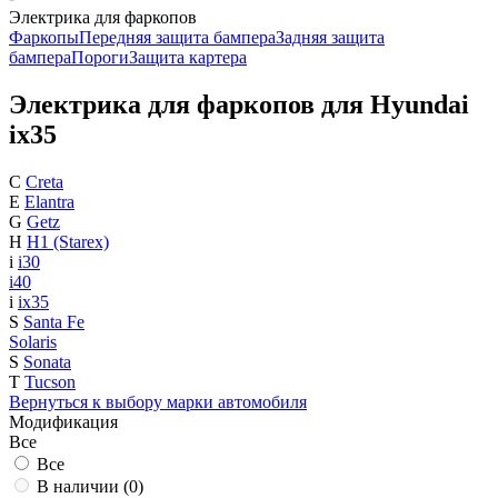
Электрика для фаркопов
Фаркопы
Передняя защита бампера
Задняя защита
бампера
Пороги
Защита картера
Электрика для фаркопов для Hyundai
ix35
C
Creta
E
Elantra
G
Getz
H
H1 (Starex)
i
i30
i40
i
ix35
S
Santa Fe
Solaris
S
Sonata
T
Tucson
Вернуться к выбору марки автомобиля
Модификация
Все
Все
В наличии (
0
)