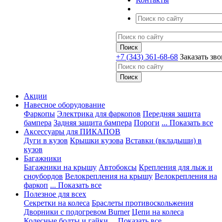
+7 (343) 361-68-68
Заказать зв
Акции
Навесное оборудование
Фаркопы
Электрика для фаркопов
Передняя защита
бампера
Задняя защита бампера
Пороги
... Показать все
Аксессуары для ПИКАПОВ
Дуги в кузов
Крышки кузова
Вставки (вкладыши) в
кузов
Багажники
Багажники на крышу
Автобоксы
Крепления для лыж и
сноубордов
Велокрепления на крышу
Велокрепления на
фаркоп
... Показать все
Полезное для всех
Секретки на колеса
Браслеты противоскольжения
Дворники с подогревом Burner
Цепи на колеса
Колесные болты и гайки
... Показать все