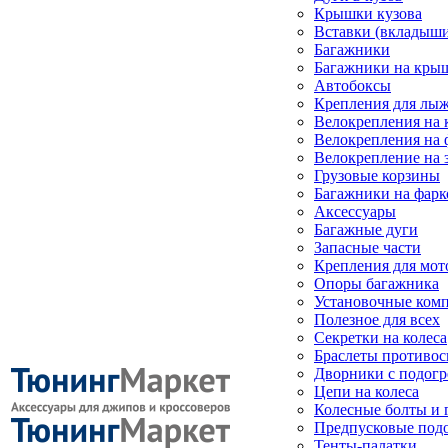
Крышки кузова
Вставки (вкладыши
Багажники
Багажники на кры
Автобоксы
Крепления для лыж
Велокрепления на
Велокрепления на 
Велокрепление на 
Грузовые корзины
Багажники на фарк
Аксессуары
Багажные дуги
Запасные части
Крепления для мот
Опоры багажника
Установочные ком
Полезное для всех
Секретки на колеса
Браслеты противо
Дворники с подогр
Цепи на колеса
Колесные болты и 
Предпусковые под
Тенты-палатки