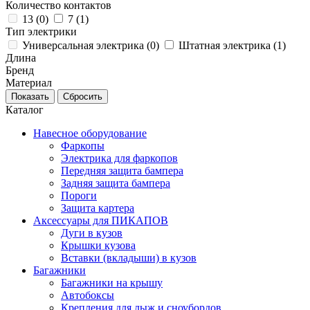
Количество контактов
13 (
0
)
7 (
1
)
Тип электрики
Универсальная электрика (
0
)
Штатная электрика (
1
)
Длина
Бренд
Материал
Каталог
Навесное оборудование
Фаркопы
Электрика для фаркопов
Передняя защита бампера
Задняя защита бампера
Пороги
Защита картера
Аксессуары для ПИКАПОВ
Дуги в кузов
Крышки кузова
Вставки (вкладыши) в кузов
Багажники
Багажники на крышу
Автобоксы
Крепления для лыж и сноубордов