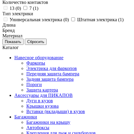
Количество контактов
13 (
0
)
7 (
1
)
Тип электрики
Универсальная электрика (
0
)
Штатная электрика (
1
)
Длина
Бренд
Материал
Каталог
Навесное оборудование
Фаркопы
Электрика для фаркопов
Передняя защита бампера
Задняя защита бампера
Пороги
Защита картера
Аксессуары для ПИКАПОВ
Дуги в кузов
Крышки кузова
Вставки (вкладыши) в кузов
Багажники
Багажники на крышу
Автобоксы
Крепления для лыж и сноубордов