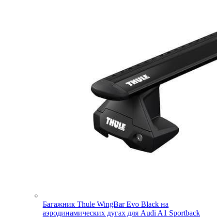
Багажник Thule WingBar Evo Black на
аэродинамических дугах для Audi A1 Sportback