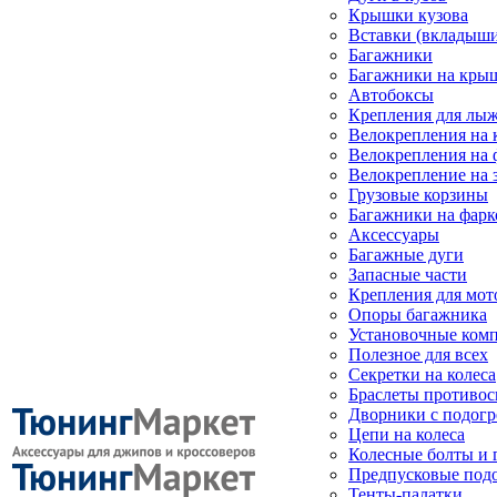
Крышки кузова
Вставки (вкладыши
Багажники
Багажники на кры
Автобоксы
Крепления для лыж
Велокрепления на
Велокрепления на 
Велокрепление на 
Грузовые корзины
Багажники на фарк
Аксессуары
Багажные дуги
Запасные части
Крепления для мот
Опоры багажника
Установочные ком
Полезное для всех
Секретки на колеса
Браслеты противо
Дворники с подогр
Цепи на колеса
Колесные болты и 
Предпусковые под
Тенты-палатки