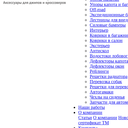
Упоры капота и ба
Off-road
Экспедиционные б
Лестницы для вне
Силовые бамперы
Интерьер
Коврики в багажн
Коврики в салон
Экстерьер
Антискол
Водостоки лобовог
Дефлекторы капот
Дефлекторы окон
Рейлинги
Решетки радиатора
Перевозка собак
Решетки для перев
Автогамаки
Чехлы на сиденья
Запчасти для авто
Наши работы
О компании
Статьи
О компании
Ново
сертификат ТМ
Контакты