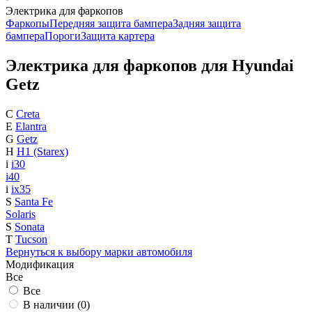
Электрика для фаркопов
Фаркопы
Передняя защита бампера
Задняя защита
бампера
Пороги
Защита картера
Электрика для фаркопов для Hyundai
Getz
C
Creta
E
Elantra
G
Getz
H
H1 (Starex)
i
i30
i40
i
ix35
S
Santa Fe
Solaris
S
Sonata
T
Tucson
Вернуться к выбору марки автомобиля
Модификация
Все
Все
В наличии (
0
)