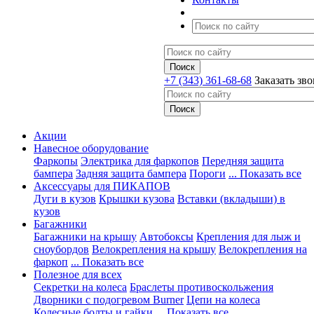
+7 (343) 361-68-68
Заказать зв
Акции
Навесное оборудование
Фаркопы
Электрика для фаркопов
Передняя защита
бампера
Задняя защита бампера
Пороги
... Показать все
Аксессуары для ПИКАПОВ
Дуги в кузов
Крышки кузова
Вставки (вкладыши) в
кузов
Багажники
Багажники на крышу
Автобоксы
Крепления для лыж и
сноубордов
Велокрепления на крышу
Велокрепления на
фаркоп
... Показать все
Полезное для всех
Секретки на колеса
Браслеты противоскольжения
Дворники с подогревом Burner
Цепи на колеса
Колесные болты и гайки
... Показать все