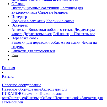
Off-road
Экспедиционные багажники
Лестницы для
внедорожников
Силовые бамперы
Интерьер
Коврики в багажник
Коврики в салон
Экстерьер
Антискол
Водостоки лобового стекла
Дефлекторы
капота
Дефлекторы окон
Рейлинги
... Показать все
Перевозка собак
Решетки для перевозки собак
Автогамаки
Чехлы на
сиденья
Запчасти для автомобилей
Еще
Главная
-
Каталог
-
Навесное оборудование
Навесное оборудование
Аксессуары для
ПИКАПОВ
Багажники
Полезное для
всех
Экстерьер
Интерьер
Off-road
Перевозка собак
Запчасти для
автомобилей
-