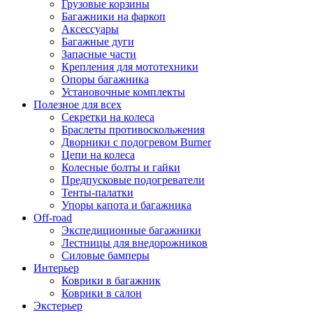
Грузовые корзины
Багажники на фаркоп
Аксессуары
Багажные дуги
Запасные части
Крепления для мототехники
Опоры багажника
Установочные комплекты
Полезное для всех
Секретки на колеса
Браслеты противоскольжения
Дворники с подогревом Burner
Цепи на колеса
Колесные болты и гайки
Предпусковые подогреватели
Тенты-палатки
Упоры капота и багажника
Off-road
Экспедиционные багажники
Лестницы для внедорожников
Силовые бамперы
Интерьер
Коврики в багажник
Коврики в салон
Экстерьер