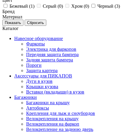
Цвет
Бежевый (
1
)
Серый (
0
)
Хром (
0
)
Черный (
3
)
Бренд
Материал
Каталог
Навесное оборудование
Фаркопы
Электрика для фаркопов
Передняя защита бампера
Задняя защита бампера
Пороги
Защита картера
Аксессуары для ПИКАПОВ
Дуги в кузов
Крышки кузова
Вставки (вкладыши) в кузов
Багажники
Багажники на крышу
Автобоксы
Крепления для лыж и сноубордов
Велокрепления на крышу
Велокрепления на фаркоп
Велокрепление на заднюю дверь