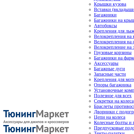
Крышки кузова
Вставки (вкладыши
Багажники
Багажники на кры
Автобоксы
Крепления для лыж
Велокрепления на
Велокрепления на 
Велокрепление на 
Грузовые корзины
Багажники на фарк
Аксессуары
Багажные дуги
Запасные части
Крепления для мот
Опоры багажника
Установочные ком
Полезное для всех
Секретки на колеса
Браслеты противо
Дворники с подогр
Цепи на колеса
Колесные болты и 
Предпусковые под
Тенты-палатки