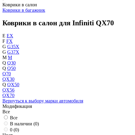
Коврики в салон
Коврики в багажник
Коврики в салон для Infiniti QX70
E
EX
F
FX
G
G35X
G
G37X
M
M
Q
Q30
Q
Q50
Q70
QX30
Q
QX50
QX56
QX70
Вернуться к выбору марки автомобиля
Модификация
Все
Все
В наличии (
0
)
0 (
0
)