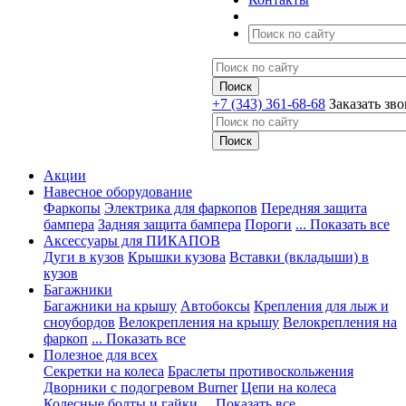
+7 (343) 361-68-68
Заказать зв
Акции
Навесное оборудование
Фаркопы
Электрика для фаркопов
Передняя защита
бампера
Задняя защита бампера
Пороги
... Показать все
Аксессуары для ПИКАПОВ
Дуги в кузов
Крышки кузова
Вставки (вкладыши) в
кузов
Багажники
Багажники на крышу
Автобоксы
Крепления для лыж и
сноубордов
Велокрепления на крышу
Велокрепления на
фаркоп
... Показать все
Полезное для всех
Секретки на колеса
Браслеты противоскольжения
Дворники с подогревом Burner
Цепи на колеса
Колесные болты и гайки
... Показать все