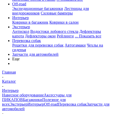
Off-road
Экспедиционные багажники
Лестницы для
внедорожников
Силовые бамперы
Интерьер
Коврики в багажник
Коврики в салон
Экстерьер
Антискол
Водостоки лобового стекла
Дефлекторы
капота
Дефлекторы окон
Рейлинги
... Показать все
Перевозка собак
Решетки для перевозки собак
Автогамаки
Чехлы на
сиденья
Запчасти для автомобилей
Еще
Главная
-
Каталог
-
Интерьер
Навесное оборудование
Аксессуары для
ПИКАПОВ
Багажники
Полезное для
всех
Экстерьер
Интерьер
Off-road
Перевозка собак
Запчасти для
автомобилей
-