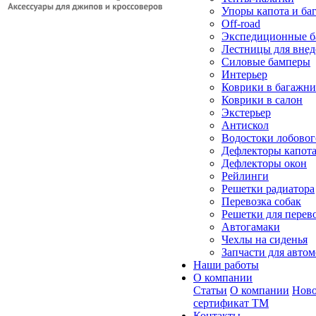
Упоры капота и ба
Off-road
Экспедиционные б
Лестницы для вне
Силовые бамперы
Интерьер
Коврики в багажн
Коврики в салон
Экстерьер
Антискол
Водостоки лобовог
Дефлекторы капот
Дефлекторы окон
Рейлинги
Решетки радиатора
Перевозка собак
Решетки для перев
Автогамаки
Чехлы на сиденья
Запчасти для авто
Наши работы
О компании
Статьи
О компании
Ново
сертификат ТМ
Контакты