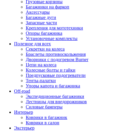
Грузовые корзины
Багажники на фаркоп
Аксессуары
Багажные дуги
Запасные части
Крепления для мототехники
Опоры багажника
Установочные комплекты
Полезное для всех
Секретки на колеса
Браслеты противоскольжения
Дворники с подогревом Burner
Цепи на колеса
Колесные болты и гайки
Предпусковые подогреватели
Тенты-палатки
Упоры капота и багажника
Off-road
Экспедиционные багажники
Лестницы для внедорожников
Силовые бамперы
Интерьер
Коврики в багажник
Коврики в салон
Экстерьер