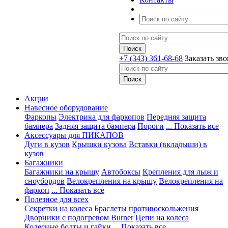
+7 (343) 361-68-68
Заказать зв
Акции
Навесное оборудование
Фаркопы
Электрика для фаркопов
Передняя защита
бампера
Задняя защита бампера
Пороги
... Показать все
Аксессуары для ПИКАПОВ
Дуги в кузов
Крышки кузова
Вставки (вкладыши) в
кузов
Багажники
Багажники на крышу
Автобоксы
Крепления для лыж и
сноубордов
Велокрепления на крышу
Велокрепления на
фаркоп
... Показать все
Полезное для всех
Секретки на колеса
Браслеты противоскольжения
Дворники с подогревом Burner
Цепи на колеса
Колесные болты и гайки
... Показать все