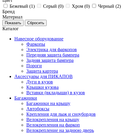
Цвет
Бежевый (
1
)
Серый (
0
)
Хром (
0
)
Черный (
2
)
Бренд
Материал
Каталог
Навесное оборудование
Фаркопы
Электрика для фаркопов
Передняя защита бампера
Задняя защита бампера
Пороги
Защита картера
Аксессуары для ПИКАПОВ
Дуги в кузов
Крышки кузова
Вставки (вкладыши) в кузов
Багажники
Багажники на крышу
Автобоксы
Крепления для лыж и сноубордов
Велокрепления на крышу
Велокрепления на фаркоп
Велокрепление на заднюю дверь