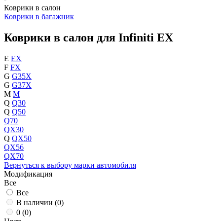
Коврики в салон
Коврики в багажник
Коврики в салон для Infiniti EX
E
EX
F
FX
G
G35X
G
G37X
M
M
Q
Q30
Q
Q50
Q70
QX30
Q
QX50
QX56
QX70
Вернуться к выбору марки автомобиля
Модификация
Все
Все
В наличии (
0
)
0 (
0
)