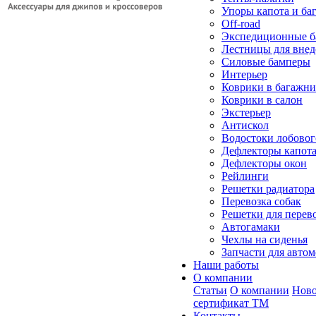
Упоры капота и ба
Off-road
Экспедиционные б
Лестницы для вне
Силовые бамперы
Интерьер
Коврики в багажн
Коврики в салон
Экстерьер
Антискол
Водостоки лобовог
Дефлекторы капот
Дефлекторы окон
Рейлинги
Решетки радиатора
Перевозка собак
Решетки для перев
Автогамаки
Чехлы на сиденья
Запчасти для авто
Наши работы
О компании
Статьи
О компании
Ново
сертификат ТМ
Контакты