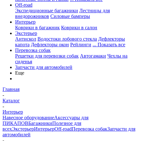
Off-road
Экспедиционные багажники
Лестницы для
внедорожников
Силовые бамперы
Интерьер
Коврики в багажник
Коврики в салон
Экстерьер
Антискол
Водостоки лобового стекла
Дефлекторы
капота
Дефлекторы окон
Рейлинги
... Показать все
Перевозка собак
Решетки для перевозки собак
Автогамаки
Чехлы на
сиденья
Запчасти для автомобилей
Еще
Главная
-
Каталог
-
Интерьер
Навесное оборудование
Аксессуары для
ПИКАПОВ
Багажники
Полезное для
всех
Экстерьер
Интерьер
Off-road
Перевозка собак
Запчасти для
автомобилей
-