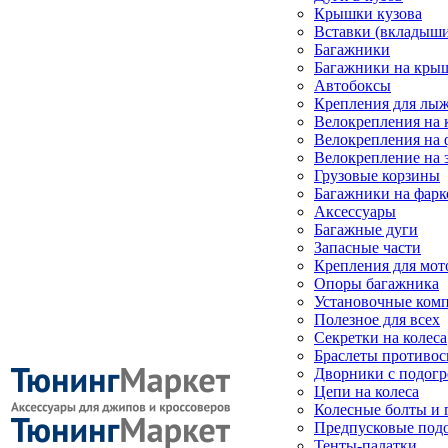
Крышки кузова
Вставки (вкладыши
Багажники
Багажники на кры
Автобоксы
Крепления для лыж
Велокрепления на
Велокрепления на 
Велокрепление на 
Грузовые корзины
Багажники на фарк
Аксессуары
Багажные дуги
Запасные части
Крепления для мот
Опоры багажника
Установочные ком
Полезное для всех
Секретки на колеса
Браслеты противо
Дворники с подогр
Цепи на колеса
Колесные болты и 
Предпусковые под
Тенты-палатки