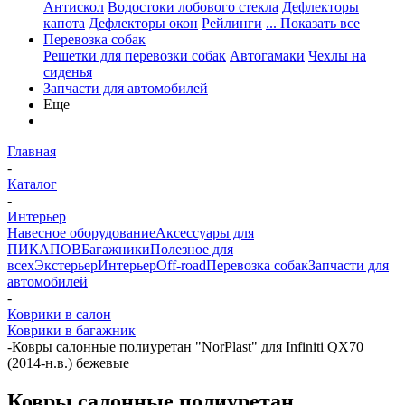
Антискол
Водостоки лобового стекла
Дефлекторы
капота
Дефлекторы окон
Рейлинги
... Показать все
Перевозка собак
Решетки для перевозки собак
Автогамаки
Чехлы на
сиденья
Запчасти для автомобилей
Еще
Главная
-
Каталог
-
Интерьер
Навесное оборудование
Аксессуары для
ПИКАПОВ
Багажники
Полезное для
всех
Экстерьер
Интерьер
Off-road
Перевозка собак
Запчасти для
автомобилей
-
Коврики в салон
Коврики в багажник
-
Ковры салонные полиуретан "NorPlast" для Infiniti QX70
(2014-н.в.) бежевые
Ковры салонные полиуретан