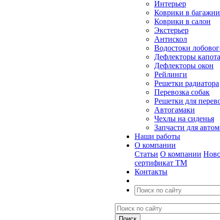
Интерьер
Коврики в багажн
Коврики в салон
Экстерьер
Антискол
Водостоки лобовог
Дефлекторы капот
Дефлекторы окон
Рейлинги
Решетки радиатора
Перевозка собак
Решетки для перев
Автогамаки
Чехлы на сиденья
Запчасти для авто
Наши работы
О компании
Статьи
О компании
Ново
сертификат ТМ
Контакты