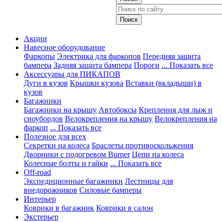
Акции
Навесное оборудование
Фаркопы
Электрика для фаркопов
Передняя защита
бампера
Задняя защита бампера
Пороги
... Показать все
Аксессуары для ПИКАПОВ
Дуги в кузов
Крышки кузова
Вставки (вкладыши) в
кузов
Багажники
Багажники на крышу
Автобоксы
Крепления для лыж и
сноубордов
Велокрепления на крышу
Велокрепления на
фаркоп
... Показать все
Полезное для всех
Секретки на колеса
Браслеты противоскольжения
Дворники с подогревом Burner
Цепи на колеса
Колесные болты и гайки
... Показать все
Off-road
Экспедиционные багажники
Лестницы для
внедорожников
Силовые бамперы
Интерьер
Коврики в багажник
Коврики в салон
Экстерьер