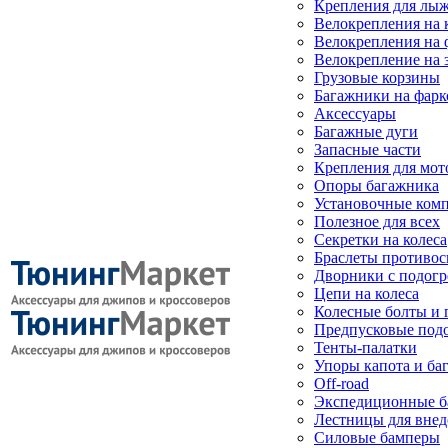
Крепления для лыж
Велокрепления на
Велокрепления на 
Велокрепление на 
Грузовые корзины
Багажники на фарк
Аксессуары
Багажные дуги
Запасные части
Крепления для мот
Опоры багажника
Установочные ком
Полезное для всех
Секретки на колеса
Браслеты противо
Дворники с подогр
Цепи на колеса
Колесные болты и 
Предпусковые под
Тенты-палатки
Упоры капота и ба
Off-road
Экспедиционные б
Лестницы для вне
Силовые бамперы