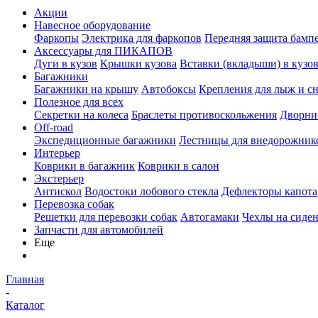
Акции
Навесное оборудование
Фаркопы
Электрика для фаркопов
Передняя защита бамп
Аксессуары для ПИКАПОВ
Дуги в кузов
Крышки кузова
Вставки (вкладыши) в кузо
Багажники
Багажники на крышу
Автобоксы
Крепления для лыж и с
Полезное для всех
Секретки на колеса
Браслеты противоскольжения
Дворник
Off-road
Экспедиционные багажники
Лестницы для внедорожник
Интерьер
Коврики в багажник
Коврики в салон
Экстерьер
Антискол
Водостоки лобового стекла
Дефлекторы капота
Перевозка собак
Решетки для перевозки собак
Автогамаки
Чехлы на сиден
Запчасти для автомобилей
Еще
Главная
-
Каталог
-