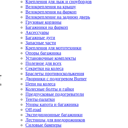
Крепления для лыж и сноубордов
Велокрепления на крышу
Велокрепления на фаркоп
Велокрепление на заднюю дверь
Грузовые корзины
Багажники на фаркоп
Аксессуары
Багажные дуги
Запасные части
Крепления для мототехники
Опоры багажника
Установочные комплекты
Полезное для всех
Секретки на колеса
Браслеты противоскольжения
Дворники с подогревом Burner
Цепи на колеса
Колесные болты и гайки
Предпусковые подогреватели
Тенты-палатки
Упоры капота и багажника
Off-road
Экспедиционные багажники
Лестницы для внедорожников
Силовые бамперы