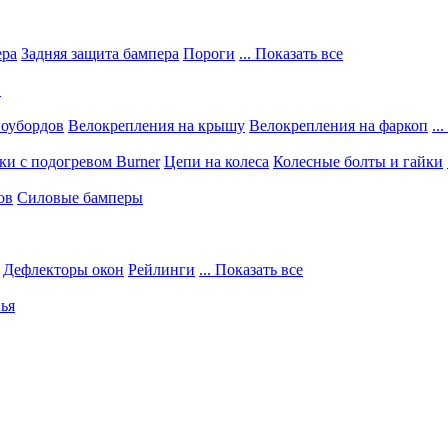
ера
Задняя защита бампера
Пороги
... Показать все
в
ноубордов
Велокрепления на крышу
Велокрепления на фаркоп
..
и с подогревом Burner
Цепи на колеса
Колесные болты и гайки
ов
Силовые бамперы
Дефлекторы окон
Рейлинги
... Показать все
ья