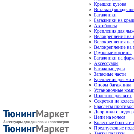
Крышки кузова
Вставки (вкладыши
Багажники
Багажники на кры
Автобоксы
Крепления для лыж
Велокрепления на
Велокрепления на 
Велокрепление на 
Грузовые корзины
Багажники на фарк
Аксессуары
Багажные дуги
Запасные части
Крепления для мот
Опоры багажника
Установочные ком
Полезное для всех
Секретки на колеса
Браслеты противо
Дворники с подогр
Цепи на колеса
Колесные болты и 
Предпусковые под
Тенты-палатки