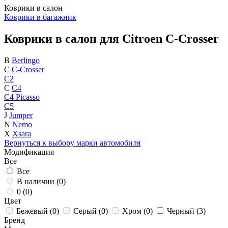
Коврики в салон
Коврики в багажник
Коврики в салон для Citroen C-Crosser
B
Berlingo
C
C-Crosser
C2
C
C4
C4 Picasso
C5
J
Jumper
N
Nemo
X
Xsara
Вернуться к выбору марки автомобиля
Модификация
Все
Все
В наличии (
0
)
0 (
0
)
Цвет
Бежевый (
0
)
Серый (
0
)
Хром (
0
)
Черный (
3
)
Бренд