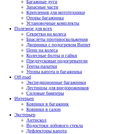
Багажные дуги
Запасные части
Крепления для мототехники
Опоры багажника
Установочные комплекты
Полезное для всех
Секретки на колеса
Браслеты противоскольжения
Дворники с подогревом Burner
Цепи на колеса
Колесные болты и гайки
Предпусковые подогреватели
Тенты-палатки
Упоры капота и багажника
Off-road
Экспедиционные багажники
Лестницы для внедорожников
Силовые бамперы
Интерьер
Коврики в багажник
Коврики в салон
Экстерьер
Антискол
Водостоки лобового стекла
Дефлекторы капота