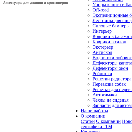
Упоры капота и ба
Off-road
Экспедиционные б
Лестницы для вне
Силовые бамперы
Интерьер
Коврики в багажн
Коврики в салон
Экстерьер
Антискол
Водостоки лобовог
Дефлекторы капот
Дефлекторы окон
Рейлинги
Решетки радиатора
Перевозка собак
Решетки для перев
Автогамаки
Чехлы на сиденья
Запчасти для авто
Наши работы
О компании
Статьи
О компании
Ново
сертификат ТМ
Контакты