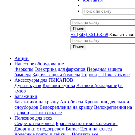
+7 (343) 361-68-68
Заказать зв
Акции
Навесное оборудование
Фаркопы
Электрика для фаркопов
Передняя защита
бампера
Задняя защита бампера
Пороги
... Показать все
Аксессуары для ПИКАПОВ
Дуги в кузов
Крышки кузова
Вставки (вкладыши) в
кузов
Багажники
Багажники на крышу
Автобоксы
Крепления для лыж и
сноубордов
Велокрепления на крышу
Велокрепления на
фаркоп
... Показать все
Полезное для всех
Секретки на колеса
Браслеты противоскольжения
Дворники с подогревом Burner
Цепи на колеса
Колесные болты и гайки
... Показать все