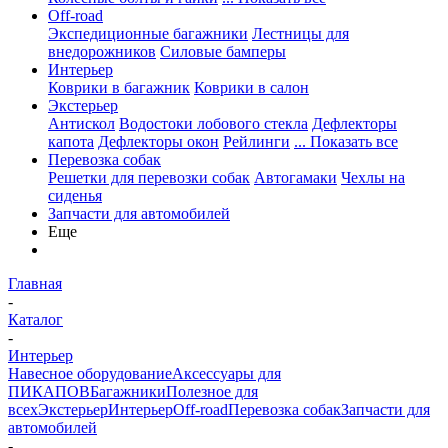
Off-road
Экспедиционные багажники
Лестницы для
внедорожников
Силовые бамперы
Интерьер
Коврики в багажник
Коврики в салон
Экстерьер
Антискол
Водостоки лобового стекла
Дефлекторы
капота
Дефлекторы окон
Рейлинги
... Показать все
Перевозка собак
Решетки для перевозки собак
Автогамаки
Чехлы на
сиденья
Запчасти для автомобилей
Еще
Главная
-
Каталог
-
Интерьер
Навесное оборудование
Аксессуары для
ПИКАПОВ
Багажники
Полезное для
всех
Экстерьер
Интерьер
Off-road
Перевозка собак
Запчасти для
автомобилей
-