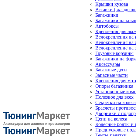
Крышки кузова
Вставки (вкладыши
Багажники
Багажники на кры
Автобоксы
Крепления для лыж
Велокрепления на
Велокрепления на 
Велокрепление на 
Грузовые корзины
Багажники на фарк
Аксессуары
Багажные дуги
Запасные части
Крепления для мот
Опоры багажника
Установочные ком
Полезное для всех
Секретки на колеса
Браслеты противо
Дворники с подогр
Цепи на колеса
Колесные болты и 
Предпусковые под
Тенты-палатки