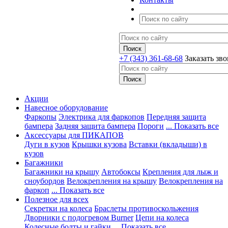
+7 (343) 361-68-68
Заказать зв
Акции
Навесное оборудование
Фаркопы
Электрика для фаркопов
Передняя защита
бампера
Задняя защита бампера
Пороги
... Показать все
Аксессуары для ПИКАПОВ
Дуги в кузов
Крышки кузова
Вставки (вкладыши) в
кузов
Багажники
Багажники на крышу
Автобоксы
Крепления для лыж и
сноубордов
Велокрепления на крышу
Велокрепления на
фаркоп
... Показать все
Полезное для всех
Секретки на колеса
Браслеты противоскольжения
Дворники с подогревом Burner
Цепи на колеса
Колесные болты и гайки
... Показать все