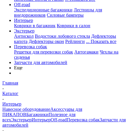
Off-road
Экспедиционные багажники
Лестницы для
внедорожников
Силовые бамперы
Интерьер
Коврики в багажник
Коврики в салон
Экстерьер
Антискол
Водостоки лобового стекла
Дефлекторы
капота
Дефлекторы окон
Рейлинги
... Показать все
Перевозка собак
Решетки для перевозки собак
Автогамаки
Чехлы на
сиденья
Запчасти для автомобилей
Еще
Главная
-
Каталог
-
Интерьер
Навесное оборудование
Аксессуары для
ПИКАПОВ
Багажники
Полезное для
всех
Экстерьер
Интерьер
Off-road
Перевозка собак
Запчасти для
автомобилей
-