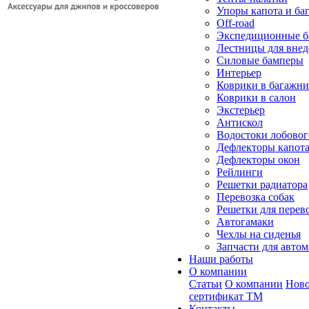
Упоры капота и ба
Off-road
Экспедиционные б
Лестницы для вне
Силовые бамперы
Интерьер
Коврики в багажн
Коврики в салон
Экстерьер
Антискол
Водостоки лобовог
Дефлекторы капот
Дефлекторы окон
Рейлинги
Решетки радиатора
Перевозка собак
Решетки для перев
Автогамаки
Чехлы на сиденья
Запчасти для авто
Наши работы
О компании
Статьи
О компании
Ново
сертификат ТМ
Контакты