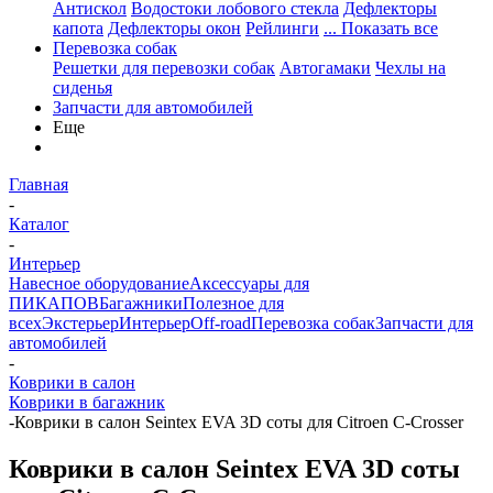
Антискол
Водостоки лобового стекла
Дефлекторы
капота
Дефлекторы окон
Рейлинги
... Показать все
Перевозка собак
Решетки для перевозки собак
Автогамаки
Чехлы на
сиденья
Запчасти для автомобилей
Еще
Главная
-
Каталог
-
Интерьер
Навесное оборудование
Аксессуары для
ПИКАПОВ
Багажники
Полезное для
всех
Экстерьер
Интерьер
Off-road
Перевозка собак
Запчасти для
автомобилей
-
Коврики в салон
Коврики в багажник
-
Коврики в салон Seintex EVA 3D соты для Citroen C-Crosser
Коврики в салон Seintex EVA 3D соты