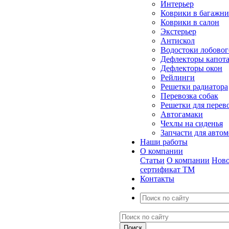
Интерьер
Коврики в багажн
Коврики в салон
Экстерьер
Антискол
Водостоки лобовог
Дефлекторы капот
Дефлекторы окон
Рейлинги
Решетки радиатора
Перевозка собак
Решетки для перев
Автогамаки
Чехлы на сиденья
Запчасти для авто
Наши работы
О компании
Статьи
О компании
Ново
сертификат ТМ
Контакты