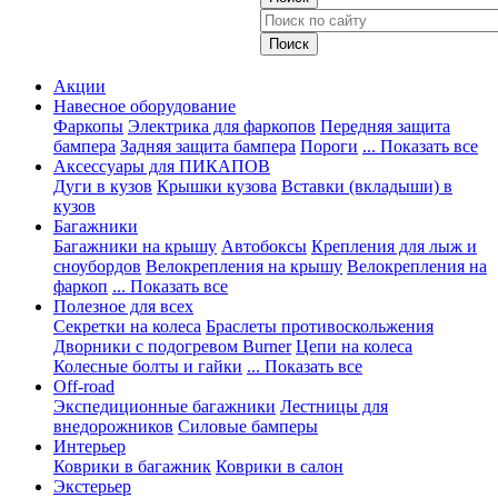
Акции
Навесное оборудование
Фаркопы
Электрика для фаркопов
Передняя защита
бампера
Задняя защита бампера
Пороги
... Показать все
Аксессуары для ПИКАПОВ
Дуги в кузов
Крышки кузова
Вставки (вкладыши) в
кузов
Багажники
Багажники на крышу
Автобоксы
Крепления для лыж и
сноубордов
Велокрепления на крышу
Велокрепления на
фаркоп
... Показать все
Полезное для всех
Секретки на колеса
Браслеты противоскольжения
Дворники с подогревом Burner
Цепи на колеса
Колесные болты и гайки
... Показать все
Off-road
Экспедиционные багажники
Лестницы для
внедорожников
Силовые бамперы
Интерьер
Коврики в багажник
Коврики в салон
Экстерьер