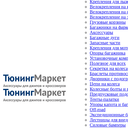
Крепления для лыж
Велокрепления на
Велокрепления на 
Велокрепление на 
Грузовые корзины
Багажники на фарк
Аксессуары
Багажные дуги
Запасные части
Крепления для мот
Опоры багажника
Установочные ком
Полезное для всех
Секретки на колеса
Браслеты противо
Дворники с подогр
Цепи на колеса
Колесные болты и 
Предпусковые под
Тенты-палатки
Упоры капота и ба
Off-road
Экспедиционные б
Лестницы для вне
Силовые бамперы