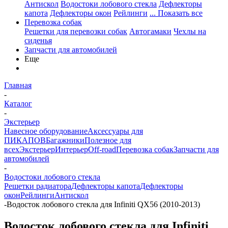
Антискол
Водостоки лобового стекла
Дефлекторы
капота
Дефлекторы окон
Рейлинги
... Показать все
Перевозка собак
Решетки для перевозки собак
Автогамаки
Чехлы на
сиденья
Запчасти для автомобилей
Еще
Главная
-
Каталог
-
Экстерьер
Навесное оборудование
Аксессуары для
ПИКАПОВ
Багажники
Полезное для
всех
Экстерьер
Интерьер
Off-road
Перевозка собак
Запчасти для
автомобилей
-
Водостоки лобового стекла
Решетки радиатора
Дефлекторы капота
Дефлекторы
окон
Рейлинги
Антискол
-
Водосток лобового стекла для Infiniti QX56 (2010-2013)
Водосток лобового стекла для Infiniti