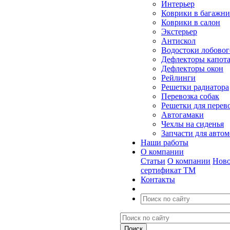
Интерьер
Коврики в багажн
Коврики в салон
Экстерьер
Антискол
Водостоки лобовог
Дефлекторы капот
Дефлекторы окон
Рейлинги
Решетки радиатора
Перевозка собак
Решетки для перев
Автогамаки
Чехлы на сиденья
Запчасти для авто
Наши работы
О компании
Статьи
О компании
Ново
сертификат ТМ
Контакты