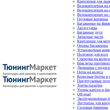
Крепления для лыж
Велокрепления на
Велокрепления на 
Велокрепление на 
Грузовые корзины
Багажники на фарк
Аксессуары
Багажные дуги
Запасные части
Крепления для мот
Опоры багажника
Установочные ком
Полезное для всех
Секретки на колеса
Браслеты противо
Дворники с подогр
Цепи на колеса
Колесные болты и 
Предпусковые под
Тенты-палатки
Упоры капота и ба
Off-road
Экспедиционные б
Лестницы для вне
Силовые бамперы