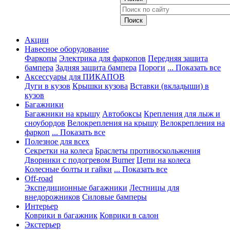
Акции
Навесное оборудование
Фаркопы
Электрика для фаркопов
Передняя защита
бампера
Задняя защита бампера
Пороги
... Показать все
Аксессуары для ПИКАПОВ
Дуги в кузов
Крышки кузова
Вставки (вкладыши) в
кузов
Багажники
Багажники на крышу
Автобоксы
Крепления для лыж и
сноубордов
Велокрепления на крышу
Велокрепления на
фаркоп
... Показать все
Полезное для всех
Секретки на колеса
Браслеты противоскольжения
Дворники с подогревом Burner
Цепи на колеса
Колесные болты и гайки
... Показать все
Off-road
Экспедиционные багажники
Лестницы для
внедорожников
Силовые бамперы
Интерьер
Коврики в багажник
Коврики в салон
Экстерьер