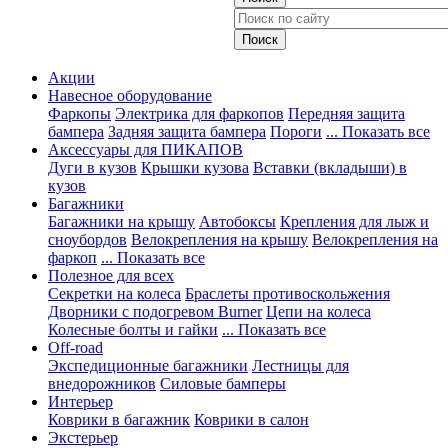
Акции
Навесное оборудование
Фаркопы
Электрика для фаркопов
Передняя защита
бампера
Задняя защита бампера
Пороги
... Показать все
Аксессуары для ПИКАПОВ
Дуги в кузов
Крышки кузова
Вставки (вкладыши) в
кузов
Багажники
Багажники на крышу
Автобоксы
Крепления для лыж и
сноубордов
Велокрепления на крышу
Велокрепления на
фаркоп
... Показать все
Полезное для всех
Секретки на колеса
Браслеты противоскольжения
Дворники с подогревом Burner
Цепи на колеса
Колесные болты и гайки
... Показать все
Off-road
Экспедиционные багажники
Лестницы для
внедорожников
Силовые бамперы
Интерьер
Коврики в багажник
Коврики в салон
Экстерьер