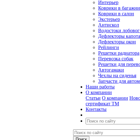
Интерьер
Коврики в багажн
Коврики в салон
Экстерьер
Антискол
Водостоки лобовог
Дефлекторы капот
Дефлекторы окон
Рейлинги
Решетки радиатора
Перевозка собак
Решетки для перев
Автогамаки
Чехлы на сиденья
Запчасти для авто
Наши работы
О компании
Статьи
О компании
Ново
сертификат ТМ
Контакты