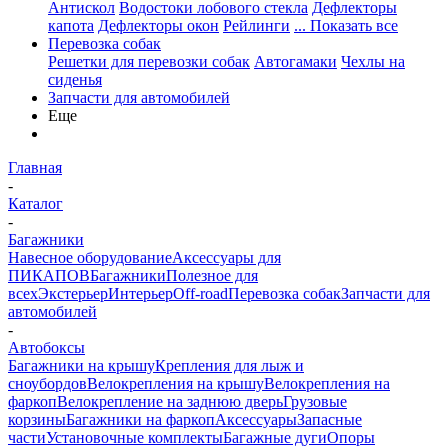
Антискол
Водостоки лобового стекла
Дефлекторы
капота
Дефлекторы окон
Рейлинги
... Показать все
Перевозка собак
Решетки для перевозки собак
Автогамаки
Чехлы на
сиденья
Запчасти для автомобилей
Еще
Главная
-
Каталог
-
Багажники
Навесное оборудование
Аксессуары для
ПИКАПОВ
Багажники
Полезное для
всех
Экстерьер
Интерьер
Off-road
Перевозка собак
Запчасти для
автомобилей
-
Автобоксы
Багажники на крышу
Крепления для лыж и
сноубордов
Велокрепления на крышу
Велокрепления на
фаркоп
Велокрепление на заднюю дверь
Грузовые
корзины
Багажники на фаркоп
Аксессуары
Запасные
части
Установочные комплекты
Багажные дуги
Опоры