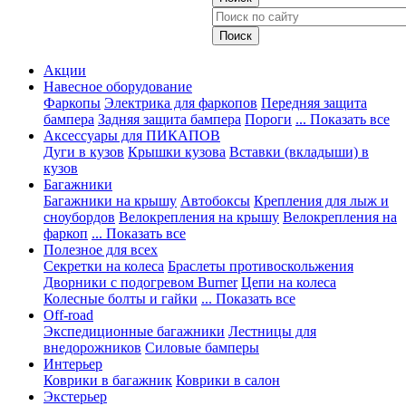
Акции
Навесное оборудование
Фаркопы
Электрика для фаркопов
Передняя защита
бампера
Задняя защита бампера
Пороги
... Показать все
Аксессуары для ПИКАПОВ
Дуги в кузов
Крышки кузова
Вставки (вкладыши) в
кузов
Багажники
Багажники на крышу
Автобоксы
Крепления для лыж и
сноубордов
Велокрепления на крышу
Велокрепления на
фаркоп
... Показать все
Полезное для всех
Секретки на колеса
Браслеты противоскольжения
Дворники с подогревом Burner
Цепи на колеса
Колесные болты и гайки
... Показать все
Off-road
Экспедиционные багажники
Лестницы для
внедорожников
Силовые бамперы
Интерьер
Коврики в багажник
Коврики в салон
Экстерьер