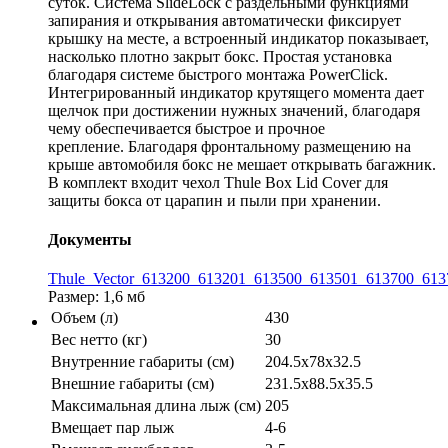
суток. Система SlideLock с раздельными функциями
запирания и открывания автоматически фиксирует
крышку на месте, а встроенный индикатор показывает,
насколько плотно закрыт бокс. Простая установка
благодаря системе быстрого монтажа PowerClick.
Интегрированный индикатор крутящего момента дает
щелчок при достижении нужных значений, благодаря
чему обеспечивается быстрое и прочное
крепление. Благодаря фронтальному размещению на
крыше автомобиля бокс не мешает открывать багажник.
В комплект входит чехол Thule Box Lid Cover для
защиты бокса от царапин и пыли при хранении.
Документы
Thule_Vector_613200_613201_613500_613501_613700_613
Размер: 1,6 мб
Объем (л)
430
Вес нетто (кг)
30
Внутренние габариты (см)
204.5x78x32.5
Внешние габариты (см)
231.5x88.5x35.5
Максимальная длина лыж (см)
205
Вмещает пар лыж
4-6