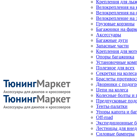
Крепления для лыж
Велокрепления на
Велокрепления на 
Велокрепление на 
Грузовые корзины
Багажники на фарк
Аксессуары
Багажные дуги
Запасные части
Крепления для мот
Опоры багажника
Установочные ком
Полезное для всех
Секретки на колеса
Браслеты противо
Дворники с подогр
Цепи на колеса
Колесные болты и 
Предпусковые под
Тенты-палатки
Упоры капота и ба
Off-road
Экспедиционные б
Лестницы для вне
Силовые бамперы