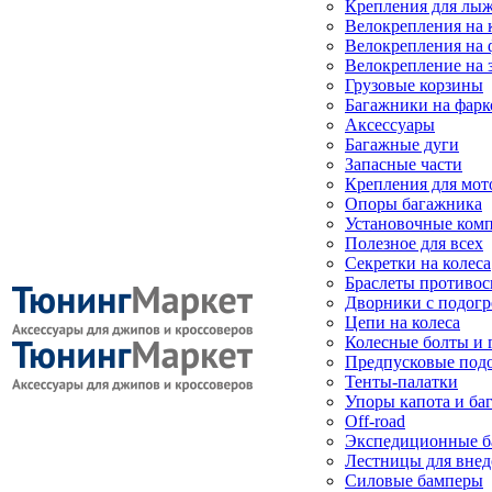
Крепления для лыж
Велокрепления на
Велокрепления на 
Велокрепление на 
Грузовые корзины
Багажники на фарк
Аксессуары
Багажные дуги
Запасные части
Крепления для мот
Опоры багажника
Установочные ком
Полезное для всех
Секретки на колеса
Браслеты противо
Дворники с подогр
Цепи на колеса
Колесные болты и 
Предпусковые под
Тенты-палатки
Упоры капота и ба
Off-road
Экспедиционные б
Лестницы для вне
Силовые бамперы