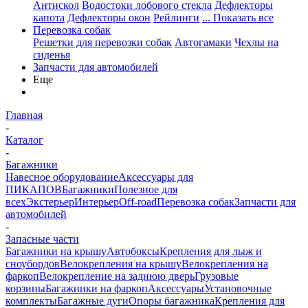
Антискол
Водостоки лобового стекла
Дефлекторы
капота
Дефлекторы окон
Рейлинги
... Показать все
Перевозка собак
Решетки для перевозки собак
Автогамаки
Чехлы на
сиденья
Запчасти для автомобилей
Еще
Главная
-
Каталог
-
Багажники
Навесное оборудование
Аксессуары для
ПИКАПОВ
Багажники
Полезное для
всех
Экстерьер
Интерьер
Off-road
Перевозка собак
Запчасти для
автомобилей
-
Запасные части
Багажники на крышу
Автобоксы
Крепления для лыж и
сноубордов
Велокрепления на крышу
Велокрепления на
фаркоп
Велокрепление на заднюю дверь
Грузовые
корзины
Багажники на фаркоп
Аксессуары
Установочные
комплекты
Багажные дуги
Опоры багажника
Крепления для