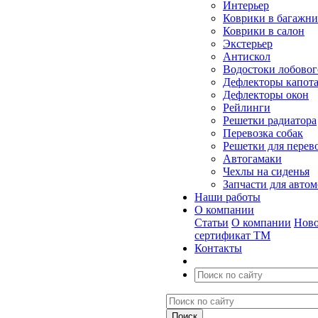
Интерьер
Коврики в багажн
Коврики в салон
Экстерьер
Антискол
Водостоки лобовог
Дефлекторы капот
Дефлекторы окон
Рейлинги
Решетки радиатора
Перевозка собак
Решетки для перев
Автогамаки
Чехлы на сиденья
Запчасти для авто
Наши работы
О компании
Статьи
О компании
Ново
сертификат ТМ
Контакты