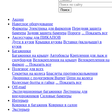
Акции
Навесное оборудование
Фаркопы
Электрика для фаркопов
Передняя защита
бампера
Задняя защита бампера
Пороги
... Показать все
Аксессуары для ПИКАПОВ
Дуги в кузов
Крышки кузова
Вставки (вкладыши) в
кузов
Багажники
Багажники на крышу
Автобоксы
Крепления для лыж и
сноубордов
Велокрепления на крышу
Велокрепления на
фаркоп
... Показать все
Полезное для всех
Секретки на колеса
Браслеты противоскольжения
Дворники с подогревом Burner
Цепи на колеса
Колесные болты и гайки
... Показать все
Off-road
Экспедиционные багажники
Лестницы для
внедорожников
Силовые бамперы
Интерьер
Коврики в багажник
Коврики в салон
Экстерьер