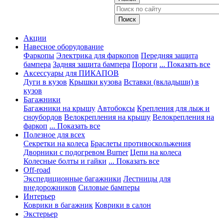
Акции
Навесное оборудование
Фаркопы
Электрика для фаркопов
Передняя защита
бампера
Задняя защита бампера
Пороги
... Показать все
Аксессуары для ПИКАПОВ
Дуги в кузов
Крышки кузова
Вставки (вкладыши) в
кузов
Багажники
Багажники на крышу
Автобоксы
Крепления для лыж и
сноубордов
Велокрепления на крышу
Велокрепления на
фаркоп
... Показать все
Полезное для всех
Секретки на колеса
Браслеты противоскольжения
Дворники с подогревом Burner
Цепи на колеса
Колесные болты и гайки
... Показать все
Off-road
Экспедиционные багажники
Лестницы для
внедорожников
Силовые бамперы
Интерьер
Коврики в багажник
Коврики в салон
Экстерьер