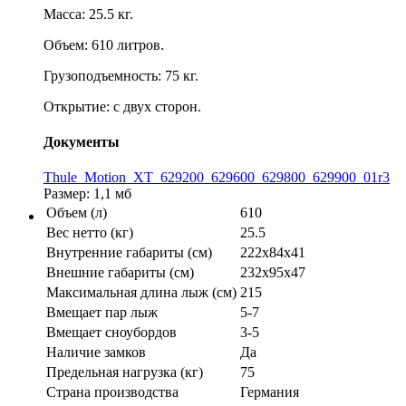
Масса: 25.5 кг.
Объем: 610 литров.
Грузоподъемность: 75 кг.
Открытие: с двух сторон.
Документы
Thule_Motion_XT_629200_629600_629800_629900_01r3
Размер: 1,1 мб
Объем (л)
610
Вес нетто (кг)
25.5
Внутренние габариты (см)
222x84x41
Внешние габариты (см)
232х95х47
Максимальная длина лыж (см)
215
Вмещает пар лыж
5-7
Вмещает сноубордов
3-5
Наличие замков
Да
Предельная нагрузка (кг)
75
Страна производства
Германия