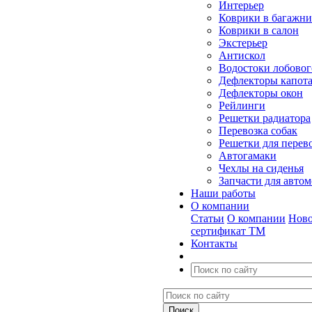
Интерьер
Коврики в багажн
Коврики в салон
Экстерьер
Антискол
Водостоки лобовог
Дефлекторы капот
Дефлекторы окон
Рейлинги
Решетки радиатора
Перевозка собак
Решетки для перев
Автогамаки
Чехлы на сиденья
Запчасти для авто
Наши работы
О компании
Статьи
О компании
Ново
сертификат ТМ
Контакты