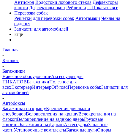
Антискол
Водостоки лобового стекла
Дефлекторы
капота
Дефлекторы окон
Рейлинги
... Показать все
Перевозка собак
Решетки для перевозки собак
Автогамаки
Чехлы на
сиденья
Запчасти для автомобилей
Еще
Главная
-
Каталог
-
Багажники
Навесное оборудование
Аксессуары для
ПИКАПОВ
Багажники
Полезное для
всех
Экстерьер
Интерьер
Off-road
Перевозка собак
Запчасти для
автомобилей
-
Автобоксы
Багажники на крышу
Крепления для лыж и
сноубордов
Велокрепления на крышу
Велокрепления на
фаркоп
Велокрепление на заднюю дверь
Грузовые
корзины
Багажники на фаркоп
Аксессуары
Запасные
части
Установочные комплекты
Багажные дуги
Опоры