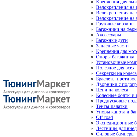
Крепления для лыж
Велокрепления на
Велокрепления на 
Велокрепление на 
Грузовые корзины
Багажники на фарк
Аксессуары
Багажные дуги
Запасные части
Крепления для мот
Опоры багажника
Установочные ком
Полезное для всех
Секретки на колеса
Браслеты противо
Дворники с подогр
Цепи на колеса
Колесные болты и 
Предпусковые под
Тенты-палатки
Упоры капота и ба
Off-road
Экспедиционные б
Лестницы для вне
Силовые бамперы