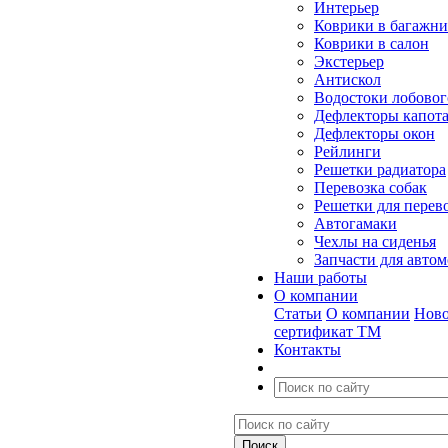
Интерьер
Коврики в багажн
Коврики в салон
Экстерьер
Антискол
Водостоки лобовог
Дефлекторы капот
Дефлекторы окон
Рейлинги
Решетки радиатора
Перевозка собак
Решетки для перев
Автогамаки
Чехлы на сиденья
Запчасти для авто
Наши работы
О компании
Статьи
О компании
Ново
сертификат ТМ
Контакты