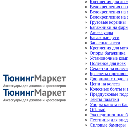
Крепления для лыж
Велокрепления на
Велокрепления на 
Велокрепление на 
Грузовые корзины
Багажники на фарк
Аксессуары
Багажные дуги
Запасные части
Крепления для мот
Опоры багажника
Установочные ком
Полезное для всех
Секретки на колеса
Браслеты противо
Дворники с подогр
Цепи на колеса
Колесные болты и 
Предпусковые под
Тенты-палатки
Упоры капота и ба
Off-road
Экспедиционные б
Лестницы для вне
Силовые бамперы