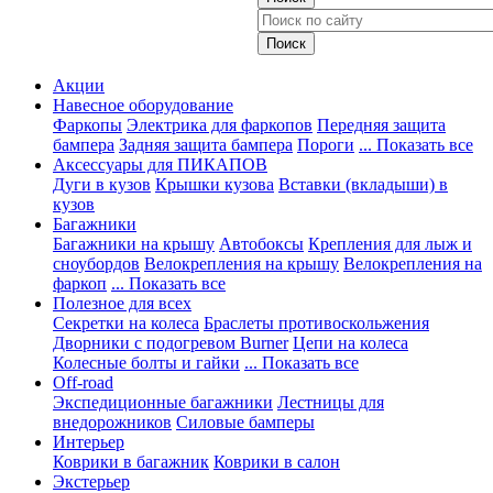
Акции
Навесное оборудование
Фаркопы
Электрика для фаркопов
Передняя защита
бампера
Задняя защита бампера
Пороги
... Показать все
Аксессуары для ПИКАПОВ
Дуги в кузов
Крышки кузова
Вставки (вкладыши) в
кузов
Багажники
Багажники на крышу
Автобоксы
Крепления для лыж и
сноубордов
Велокрепления на крышу
Велокрепления на
фаркоп
... Показать все
Полезное для всех
Секретки на колеса
Браслеты противоскольжения
Дворники с подогревом Burner
Цепи на колеса
Колесные болты и гайки
... Показать все
Off-road
Экспедиционные багажники
Лестницы для
внедорожников
Силовые бамперы
Интерьер
Коврики в багажник
Коврики в салон
Экстерьер