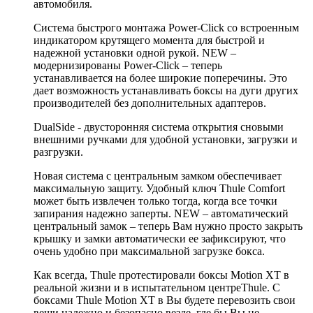
автомобиля.
Система быстрого монтажа Power-Click со встроенным
индикатором крутящего момента для быстрой и
надежной установки одной рукой. NEW –
модернизированы Power-Click – теперь
устанавливается на более широкие поперечины. Это
дает возможность устанавливать боксы на дуги других
производителей без дополнительных адаптеров.
DualSide - двусторонняя система открытия сновыми
внешними ручками для удобной установки, загрузки и
разгрузки.
Новая система с центральным замком обеспечивает
максимальную защиту. Удобный ключ Thule Comfort
может быть извлечен только тогда, когда все точки
запирания надежно заперты. NEW – автоматический
центральный замок – теперь Вам нужно просто закрыть
крышку и замки автоматически ее зафиксируют, что
очень удобно при максимальной загрузке бокса.
Как всегда, Thule протестировали боксы Motion XT в
реальной жизни и в испытательном центреThule. С
боксами Thule Motion XT в Вы будете перевозить свои
вещи надежно и безопасно везде, где бы Вы не