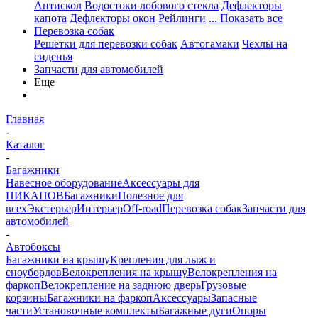
Антискол
Водостоки лобового стекла
Дефлекторы
капота
Дефлекторы окон
Рейлинги
... Показать все
Перевозка собак
Решетки для перевозки собак
Автогамаки
Чехлы на
сиденья
Запчасти для автомобилей
Еще
Главная
-
Каталог
-
Багажники
Навесное оборудование
Аксессуары для
ПИКАПОВ
Багажники
Полезное для
всех
Экстерьер
Интерьер
Off-road
Перевозка собак
Запчасти для
автомобилей
-
Автобоксы
Багажники на крышу
Крепления для лыж и
сноубордов
Велокрепления на крышу
Велокрепления на
фаркоп
Велокрепление на заднюю дверь
Грузовые
корзины
Багажники на фаркоп
Аксессуары
Запасные
части
Установочные комплекты
Багажные дуги
Опоры