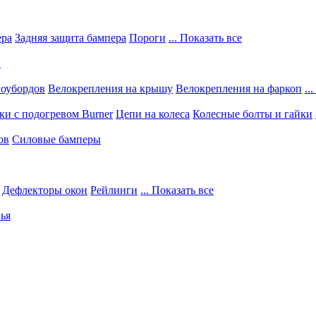
ера
Задняя защита бампера
Пороги
... Показать все
в
ноубордов
Велокрепления на крышу
Велокрепления на фаркоп
..
и с подогревом Burner
Цепи на колеса
Колесные болты и гайки
ов
Силовые бамперы
Дефлекторы окон
Рейлинги
... Показать все
ья