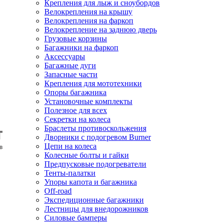
Крепления для лыж и сноубордов
Велокрепления на крышу
Велокрепления на фаркоп
Велокрепление на заднюю дверь
Грузовые корзины
Багажники на фаркоп
Аксессуары
Багажные дуги
Запасные части
Крепления для мототехники
Опоры багажника
Установочные комплекты
Полезное для всех
Секретки на колеса
Браслеты противоскольжения
Дворники с подогревом Burner
Цепи на колеса
Колесные болты и гайки
Предпусковые подогреватели
Тенты-палатки
Упоры капота и багажника
Off-road
Экспедиционные багажники
Лестницы для внедорожников
Силовые бамперы