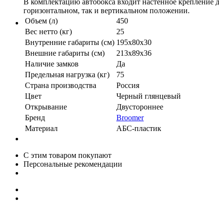
В комплектацию автобокса входит настенное крепление дл
горизонтальном, так и вертикальном положении.
Объем (л)
450
Вес нетто (кг)
25
Внутренние габариты (см)
195х80х30
Внешние габариты (см)
213х89х36
Наличие замков
Да
Предельная нагрузка (кг)
75
Страна производства
Россия
Цвет
Черный глянцевый
Открывание
Двустороннее
Бренд
Broomer
Материал
АБС-пластик
С этим товаром покупают
Персональные рекомендации