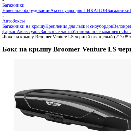
Багажники
Навесное оборудование
Аксессуары для ПИКАПОВ
Багажники
-
Автобоксы
Багажники на крышу
Крепления для лыж и сноубордов
Велокре
фаркоп
Аксессуары
Запасные части
Установочные комплекты
Баг
-
Бокс на крышу Broomer Venture LS черный глянцевый (213х89
Бокс на крышу Broomer Venture LS чер