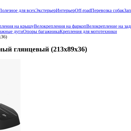
Полезное для всех
Экстерьер
Интерьер
Off-road
Перевозка собак
Зап
пления на крышу
Велокрепления на фаркоп
Велокрепление на за
ажные дуги
Опоры багажника
Крепления для мототехники
х36)
ный глянцевый (213х89х36)