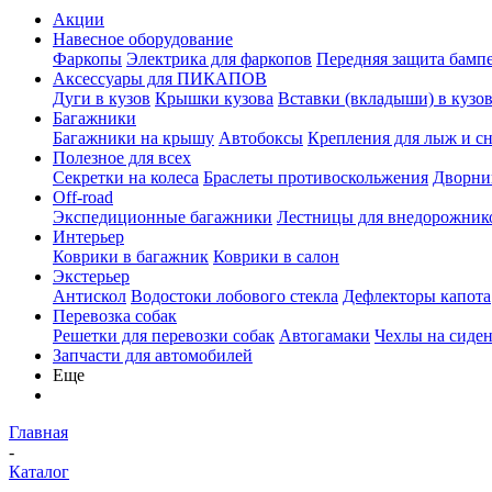
Акции
Навесное оборудование
Фаркопы
Электрика для фаркопов
Передняя защита бамп
Аксессуары для ПИКАПОВ
Дуги в кузов
Крышки кузова
Вставки (вкладыши) в кузо
Багажники
Багажники на крышу
Автобоксы
Крепления для лыж и с
Полезное для всех
Секретки на колеса
Браслеты противоскольжения
Дворник
Off-road
Экспедиционные багажники
Лестницы для внедорожник
Интерьер
Коврики в багажник
Коврики в салон
Экстерьер
Антискол
Водостоки лобового стекла
Дефлекторы капота
Перевозка собак
Решетки для перевозки собак
Автогамаки
Чехлы на сиден
Запчасти для автомобилей
Еще
Главная
-
Каталог
-