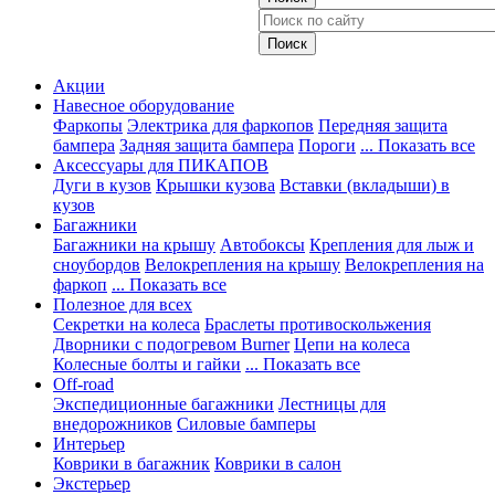
Акции
Навесное оборудование
Фаркопы
Электрика для фаркопов
Передняя защита
бампера
Задняя защита бампера
Пороги
... Показать все
Аксессуары для ПИКАПОВ
Дуги в кузов
Крышки кузова
Вставки (вкладыши) в
кузов
Багажники
Багажники на крышу
Автобоксы
Крепления для лыж и
сноубордов
Велокрепления на крышу
Велокрепления на
фаркоп
... Показать все
Полезное для всех
Секретки на колеса
Браслеты противоскольжения
Дворники с подогревом Burner
Цепи на колеса
Колесные болты и гайки
... Показать все
Off-road
Экспедиционные багажники
Лестницы для
внедорожников
Силовые бамперы
Интерьер
Коврики в багажник
Коврики в салон
Экстерьер