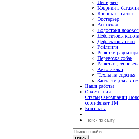
Интерьер
Коврики в багажн
Коврики в салон
Экстерьер
Антискол
Водостоки лобовог
Дефлекторы капот
Дефлекторы окон
Рейлинги
Решетки радиатора
Перевозка собак
Решетки для перев
Автогамаки
Чехлы на сиденья
Запчасти для авто
Наши работы
О компании
Статьи
О компании
Ново
сертификат ТМ
Контакты