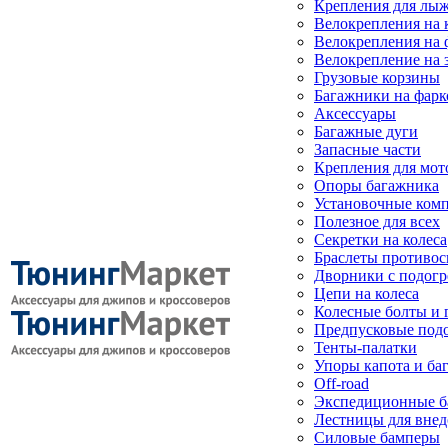
Крепления для лыж
Велокрепления на
Велокрепления на 
Велокрепление на 
Грузовые корзины
Багажники на фарк
Аксессуары
Багажные дуги
Запасные части
Крепления для мот
Опоры багажника
Установочные ком
Полезное для всех
Секретки на колеса
Браслеты противо
Дворники с подогр
Цепи на колеса
Колесные болты и 
Предпусковые под
Тенты-палатки
Упоры капота и ба
Off-road
Экспедиционные б
Лестницы для вне
Силовые бамперы