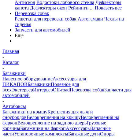
Антискол
Водостоки лобового стекла
Дефлекторы
капота
Дефлекторы окон
Рейлинги
... Показать все
Перевозка собак
Решетки для перевозки собак
Автогамаки
Чехлы на
сиденья
Запчасти для автомобилей
Еще
Главная
-
Каталог
-
Багажники
Навесное оборудование
Аксессуары для
ПИКАПОВ
Багажники
Полезное для
всех
Экстерьер
Интерьер
Off-road
Перевозка собак
Запчасти для
автомобилей
-
Автобоксы
Багажники на крышу
Крепления для лыж и
сноубордов
Велокрепления на крышу
Велокрепления на
фаркоп
Велокрепление на заднюю дверь
Грузовые
корзины
Багажники на фаркоп
Аксессуары
Запасные
части
Установочные комплекты
Багажные дуги
Опоры