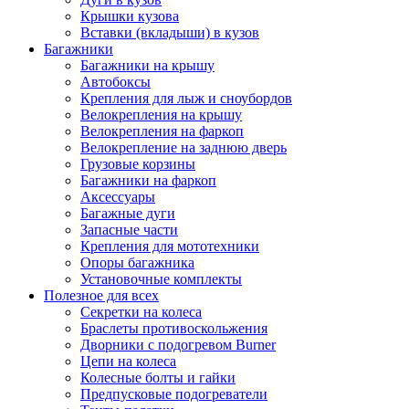
Крышки кузова
Вставки (вкладыши) в кузов
Багажники
Багажники на крышу
Автобоксы
Крепления для лыж и сноубордов
Велокрепления на крышу
Велокрепления на фаркоп
Велокрепление на заднюю дверь
Грузовые корзины
Багажники на фаркоп
Аксессуары
Багажные дуги
Запасные части
Крепления для мототехники
Опоры багажника
Установочные комплекты
Полезное для всех
Секретки на колеса
Браслеты противоскольжения
Дворники с подогревом Burner
Цепи на колеса
Колесные болты и гайки
Предпусковые подогреватели