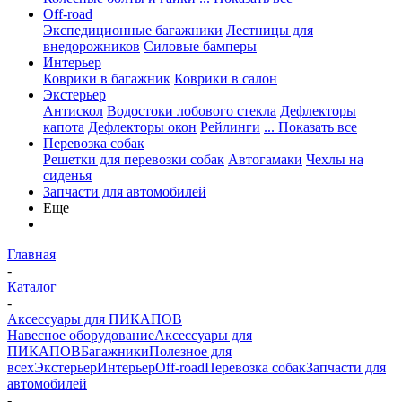
Off-road
Экспедиционные багажники
Лестницы для
внедорожников
Силовые бамперы
Интерьер
Коврики в багажник
Коврики в салон
Экстерьер
Антискол
Водостоки лобового стекла
Дефлекторы
капота
Дефлекторы окон
Рейлинги
... Показать все
Перевозка собак
Решетки для перевозки собак
Автогамаки
Чехлы на
сиденья
Запчасти для автомобилей
Еще
Главная
-
Каталог
-
Аксессуары для ПИКАПОВ
Навесное оборудование
Аксессуары для
ПИКАПОВ
Багажники
Полезное для
всех
Экстерьер
Интерьер
Off-road
Перевозка собак
Запчасти для
автомобилей
-