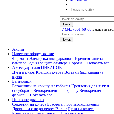
+7 (343) 361-68-68
Заказать зв
Акции
Навесное оборудование
Фаркопы
Электрика для фаркопов
Передняя защита
бампера
Задняя защита бампера
Пороги
... Показать все
Аксессуары для ПИКАПОВ
Дуги в кузов
Крышки кузова
Вставки (вкладыши) в
кузов
Багажники
Багажники на крышу
Автобоксы
Крепления для лыж и
сноубордов
Велокрепления на крышу
Велокрепления на
фаркоп
... Показать все
Полезное для всех
Секретки на колеса
Браслеты противоскольжения
Дворники с подогревом Burner
Цепи на колеса
Колесные болты и гайки
... Показать все