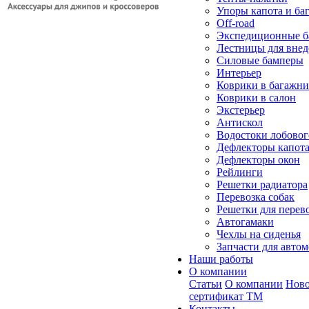
Упоры капота и ба
Off-road
Экспедиционные б
Лестницы для вне
Силовые бамперы
Интерьер
Коврики в багажн
Коврики в салон
Экстерьер
Антискол
Водостоки лобовог
Дефлекторы капот
Дефлекторы окон
Рейлинги
Решетки радиатора
Перевозка собак
Решетки для перев
Автогамаки
Чехлы на сиденья
Запчасти для авто
Наши работы
О компании
Статьи
О компании
Ново
сертификат ТМ
Контакты