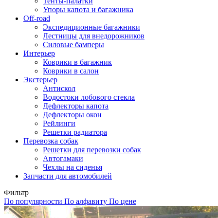
Тенты-палатки
Упоры капота и багажника
Off-road
Экспедиционные багажники
Лестницы для внедорожников
Силовые бамперы
Интерьер
Коврики в багажник
Коврики в салон
Экстерьер
Антискол
Водостоки лобового стекла
Дефлекторы капота
Дефлекторы окон
Рейлинги
Решетки радиатора
Перевозка собак
Решетки для перевозки собак
Автогамаки
Чехлы на сиденья
Запчасти для автомобилей
Фильтр
По популярности
По алфавиту
По цене