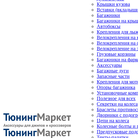
Крышки кузова
Вставки (вкладыши
Багажники
Багажники на кры
Автобоксы
Крепления для лыж
Велокрепления на
Велокрепления на 
Велокрепление на 
Грузовые корзины
Багажники на фарк
Аксессуары
Багажные дуги
Запасные части
Крепления для мот
Опоры багажника
Установочные ком
Полезное для всех
Секретки на колеса
Браслеты противо
Дворники с подогр
Цепи на колеса
Колесные болты и 
Предпусковые под
Тенты-палатки