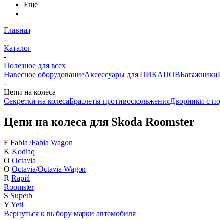
Еще
Главная
-
Каталог
-
Полезное для всех
Навесное оборудование
Аксессуары для ПИКАПОВ
Багажники
-
Цепи на колеса
Секретки на колеса
Браслеты противоскольжения
Дворники с по
Цепи на колеса для Skoda Roomster
F
Fabia /Fabia Wagon
K
Kodiaq
O
Octavia
O
Octavia/Octavia Wagon
R
Rapid
Roomster
S
Superb
Y
Yeti
Вернуться к выбору марки автомобиля