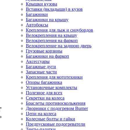
Крышки кузова
Вставки (вкладыши) в кузов
Багажники
Багажники на крышу
Автобоксы
Крепления для лыж и сноубордов
Велокрепления на крышу
Велокрепления на фаркоп
Велокрепление на заднюю дверь
Грузовые корзины
Багажники на фаркоп
Аксессуары
Багажные дуги
Запасные части
Крепления для мототехники
Опоры багажника
Установочные комплекты
Полезное для всех
Секретки на колеса
Браслеты противоскольжения
Дворники с подогревом Burner
Цепи на колеса
Колесные болты и гайки
Предпусковые подогреватели
Тенты-палатки