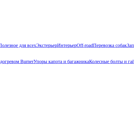
Полезное для всех
Экстерьер
Интерьер
Off-road
Перевозка собак
Зап
догревом Burner
Упоры капота и багажника
Колесные болты и га