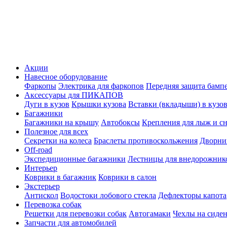
Акции
Навесное оборудование
Фаркопы
Электрика для фаркопов
Передняя защита бамп
Аксессуары для ПИКАПОВ
Дуги в кузов
Крышки кузова
Вставки (вкладыши) в кузо
Багажники
Багажники на крышу
Автобоксы
Крепления для лыж и с
Полезное для всех
Секретки на колеса
Браслеты противоскольжения
Дворник
Off-road
Экспедиционные багажники
Лестницы для внедорожник
Интерьер
Коврики в багажник
Коврики в салон
Экстерьер
Антискол
Водостоки лобового стекла
Дефлекторы капота
Перевозка собак
Решетки для перевозки собак
Автогамаки
Чехлы на сиден
Запчасти для автомобилей