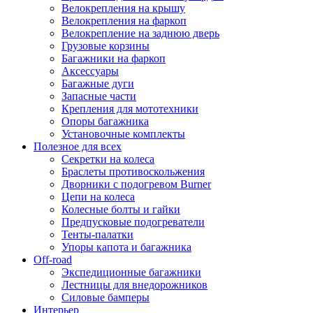
Велокрепления на крышу
Велокрепления на фаркоп
Велокрепление на заднюю дверь
Грузовые корзины
Багажники на фаркоп
Аксессуары
Багажные дуги
Запасные части
Крепления для мототехники
Опоры багажника
Установочные комплекты
Полезное для всех
Секретки на колеса
Браслеты противоскольжения
Дворники с подогревом Burner
Цепи на колеса
Колесные болты и гайки
Предпусковые подогреватели
Тенты-палатки
Упоры капота и багажника
Off-road
Экспедиционные багажники
Лестницы для внедорожников
Силовые бамперы
Интерьер