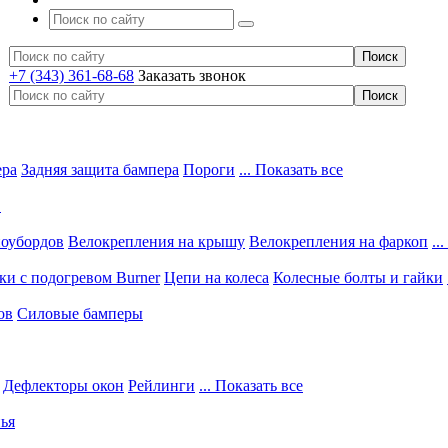
+7 (343) 361-68-68
Заказать звонок
ера
Задняя защита бампера
Пороги
... Показать все
в
ноубордов
Велокрепления на крышу
Велокрепления на фаркоп
..
и с подогревом Burner
Цепи на колеса
Колесные болты и гайки
ов
Силовые бамперы
Дефлекторы окон
Рейлинги
... Показать все
ья