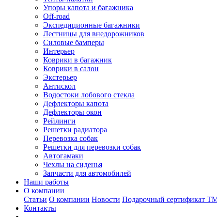
Упоры капота и багажника
Off-road
Экспедиционные багажники
Лестницы для внедорожников
Силовые бамперы
Интерьер
Коврики в багажник
Коврики в салон
Экстерьер
Антискол
Водостоки лобового стекла
Дефлекторы капота
Дефлекторы окон
Рейлинги
Решетки радиатора
Перевозка собак
Решетки для перевозки собак
Автогамаки
Чехлы на сиденья
Запчасти для автомобилей
Наши работы
О компании
Статьи
О компании
Новости
Подарочный сертификат Т
Контакты