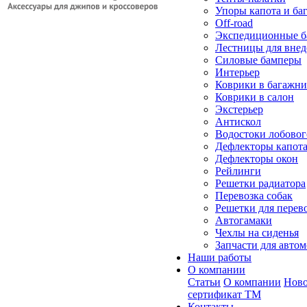
Упоры капота и ба
Off-road
Экспедиционные б
Лестницы для вне
Силовые бамперы
Интерьер
Коврики в багажн
Коврики в салон
Экстерьер
Антискол
Водостоки лобовог
Дефлекторы капот
Дефлекторы окон
Рейлинги
Решетки радиатора
Перевозка собак
Решетки для перев
Автогамаки
Чехлы на сиденья
Запчасти для авто
Наши работы
О компании
Статьи
О компании
Ново
сертификат ТМ
Контакты