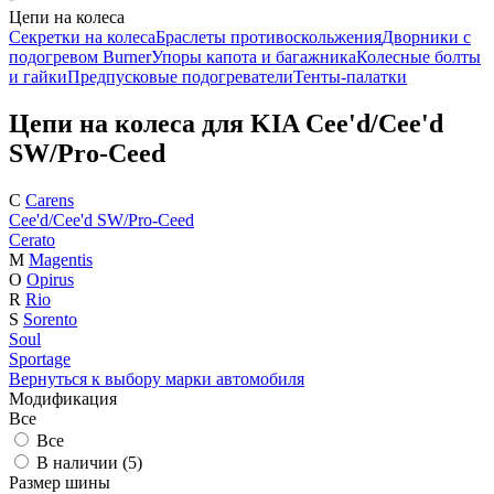
Цепи на колеса
Секретки на колеса
Браслеты противоскольжения
Дворники с
подогревом Burner
Упоры капота и багажника
Колесные болты
и гайки
Предпусковые подогреватели
Тенты-палатки
Цепи на колеса для KIA Cee'd/Cee'd
SW/Pro-Ceed
C
Carens
Cee'd/Cee'd SW/Pro-Ceed
Cerato
M
Magentis
O
Opirus
R
Rio
S
Sorento
Soul
Sportage
Вернуться к выбору марки автомобиля
Модификация
Все
Все
В наличии (
5
)
Размер шины