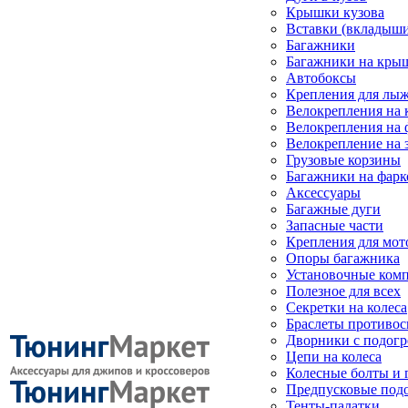
Крышки кузова
Вставки (вкладыши
Багажники
Багажники на кры
Автобоксы
Крепления для лыж
Велокрепления на
Велокрепления на 
Велокрепление на 
Грузовые корзины
Багажники на фарк
Аксессуары
Багажные дуги
Запасные части
Крепления для мот
Опоры багажника
Установочные ком
Полезное для всех
Секретки на колеса
Браслеты противо
Дворники с подогр
Цепи на колеса
Колесные болты и 
Предпусковые под
Тенты-палатки