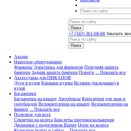
+7 (343) 361-68-68
Заказать зв
Акции
Навесное оборудование
Фаркопы
Электрика для фаркопов
Передняя защита
бампера
Задняя защита бампера
Пороги
... Показать все
Аксессуары для ПИКАПОВ
Дуги в кузов
Крышки кузова
Вставки (вкладыши) в
кузов
Багажники
Багажники на крышу
Автобоксы
Крепления для лыж и
сноубордов
Велокрепления на крышу
Велокрепления на
фаркоп
... Показать все
Полезное для всех
Секретки на колеса
Браслеты противоскольжения
Дворники с подогревом Burner
Цепи на колеса
Колесные болты и гайки
... Показать все