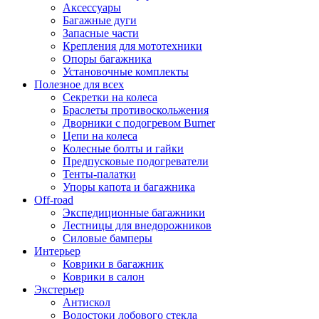
Аксессуары
Багажные дуги
Запасные части
Крепления для мототехники
Опоры багажника
Установочные комплекты
Полезное для всех
Секретки на колеса
Браслеты противоскольжения
Дворники с подогревом Burner
Цепи на колеса
Колесные болты и гайки
Предпусковые подогреватели
Тенты-палатки
Упоры капота и багажника
Off-road
Экспедиционные багажники
Лестницы для внедорожников
Силовые бамперы
Интерьер
Коврики в багажник
Коврики в салон
Экстерьер
Антискол
Водостоки лобового стекла