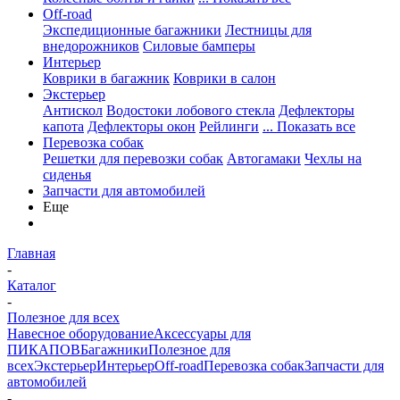
Off-road
Экспедиционные багажники
Лестницы для
внедорожников
Силовые бамперы
Интерьер
Коврики в багажник
Коврики в салон
Экстерьер
Антискол
Водостоки лобового стекла
Дефлекторы
капота
Дефлекторы окон
Рейлинги
... Показать все
Перевозка собак
Решетки для перевозки собак
Автогамаки
Чехлы на
сиденья
Запчасти для автомобилей
Еще
Главная
-
Каталог
-
Полезное для всех
Навесное оборудование
Аксессуары для
ПИКАПОВ
Багажники
Полезное для
всех
Экстерьер
Интерьер
Off-road
Перевозка собак
Запчасти для
автомобилей
-