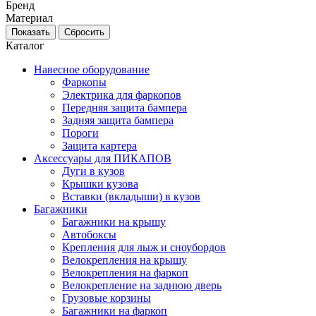
Бренд
Материал
Каталог
Навесное оборудование
Фаркопы
Электрика для фаркопов
Передняя защита бампера
Задняя защита бампера
Пороги
Защита картера
Аксессуары для ПИКАПОВ
Дуги в кузов
Крышки кузова
Вставки (вкладыши) в кузов
Багажники
Багажники на крышу
Автобоксы
Крепления для лыж и сноубордов
Велокрепления на крышу
Велокрепления на фаркоп
Велокрепление на заднюю дверь
Грузовые корзины
Багажники на фаркоп