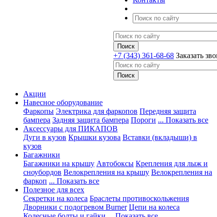
+7 (343) 361-68-68
Заказать зв
Акции
Навесное оборудование
Фаркопы
Электрика для фаркопов
Передняя защита
бампера
Задняя защита бампера
Пороги
... Показать все
Аксессуары для ПИКАПОВ
Дуги в кузов
Крышки кузова
Вставки (вкладыши) в
кузов
Багажники
Багажники на крышу
Автобоксы
Крепления для лыж и
сноубордов
Велокрепления на крышу
Велокрепления на
фаркоп
... Показать все
Полезное для всех
Секретки на колеса
Браслеты противоскольжения
Дворники с подогревом Burner
Цепи на колеса
Колесные болты и гайки
... Показать все