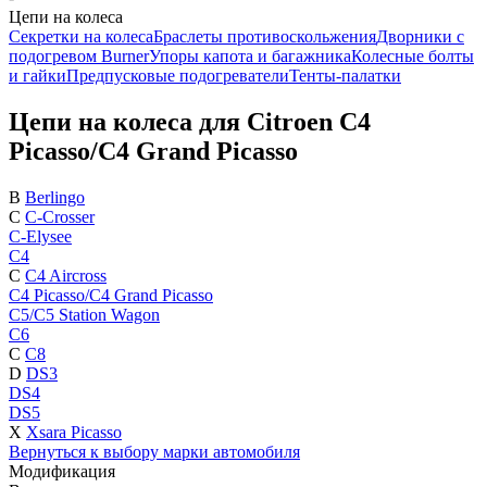
Цепи на колеса
Секретки на колеса
Браслеты противоскольжения
Дворники с
подогревом Burner
Упоры капота и багажника
Колесные болты
и гайки
Предпусковые подогреватели
Тенты-палатки
Цепи на колеса для Citroen C4
Picasso/C4 Grand Picasso
B
Berlingo
C
C-Crosser
C-Elysee
C4
C
C4 Aircross
C4 Picasso/C4 Grand Picasso
C5/C5 Station Wagon
C6
C
C8
D
DS3
DS4
DS5
X
Xsara Picasso
Вернуться к выбору марки автомобиля
Модификация