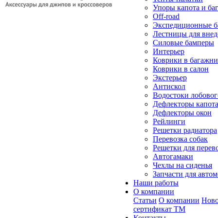
Упоры капота и ба
Off-road
Экспедиционные б
Лестницы для вне
Силовые бамперы
Интерьер
Коврики в багажн
Коврики в салон
Экстерьер
Антискол
Водостоки лобовог
Дефлекторы капот
Дефлекторы окон
Рейлинги
Решетки радиатора
Перевозка собак
Решетки для перев
Автогамаки
Чехлы на сиденья
Запчасти для авто
Наши работы
О компании
Статьи
О компании
Ново
сертификат ТМ
Контакты