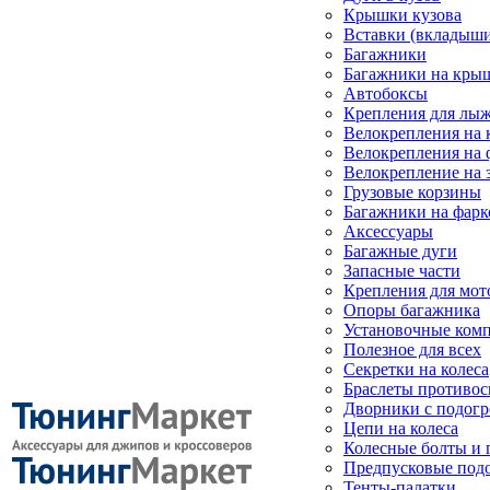
Крышки кузова
Вставки (вкладыши
Багажники
Багажники на кры
Автобоксы
Крепления для лыж
Велокрепления на
Велокрепления на 
Велокрепление на 
Грузовые корзины
Багажники на фарк
Аксессуары
Багажные дуги
Запасные части
Крепления для мот
Опоры багажника
Установочные ком
Полезное для всех
Секретки на колеса
Браслеты противо
Дворники с подогр
Цепи на колеса
Колесные болты и 
Предпусковые под
Тенты-палатки