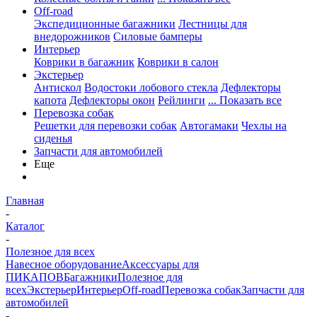
Off-road
Экспедиционные багажники
Лестницы для
внедорожников
Силовые бамперы
Интерьер
Коврики в багажник
Коврики в салон
Экстерьер
Антискол
Водостоки лобового стекла
Дефлекторы
капота
Дефлекторы окон
Рейлинги
... Показать все
Перевозка собак
Решетки для перевозки собак
Автогамаки
Чехлы на
сиденья
Запчасти для автомобилей
Еще
Главная
-
Каталог
-
Полезное для всех
Навесное оборудование
Аксессуары для
ПИКАПОВ
Багажники
Полезное для
всех
Экстерьер
Интерьер
Off-road
Перевозка собак
Запчасти для
автомобилей
-