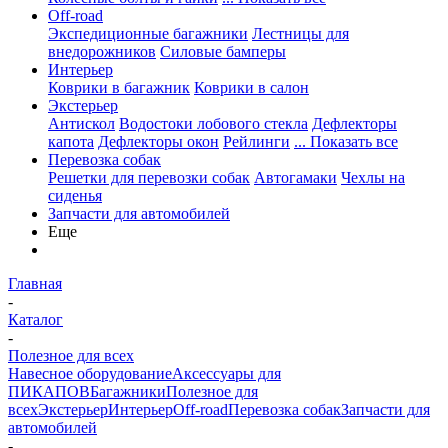
Off-road
Экспедиционные багажники
Лестницы для
внедорожников
Силовые бамперы
Интерьер
Коврики в багажник
Коврики в салон
Экстерьер
Антискол
Водостоки лобового стекла
Дефлекторы
капота
Дефлекторы окон
Рейлинги
... Показать все
Перевозка собак
Решетки для перевозки собак
Автогамаки
Чехлы на
сиденья
Запчасти для автомобилей
Еще
Главная
-
Каталог
-
Полезное для всех
Навесное оборудование
Аксессуары для
ПИКАПОВ
Багажники
Полезное для
всех
Экстерьер
Интерьер
Off-road
Перевозка собак
Запчасти для
автомобилей
-