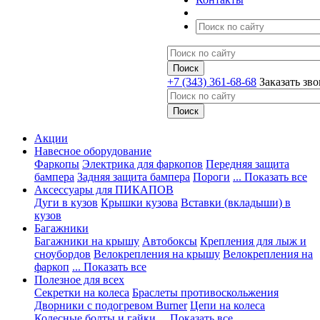
+7 (343) 361-68-68
Заказать зв
Акции
Навесное оборудование
Фаркопы
Электрика для фаркопов
Передняя защита
бампера
Задняя защита бампера
Пороги
... Показать все
Аксессуары для ПИКАПОВ
Дуги в кузов
Крышки кузова
Вставки (вкладыши) в
кузов
Багажники
Багажники на крышу
Автобоксы
Крепления для лыж и
сноубордов
Велокрепления на крышу
Велокрепления на
фаркоп
... Показать все
Полезное для всех
Секретки на колеса
Браслеты противоскольжения
Дворники с подогревом Burner
Цепи на колеса
Колесные болты и гайки
... Показать все