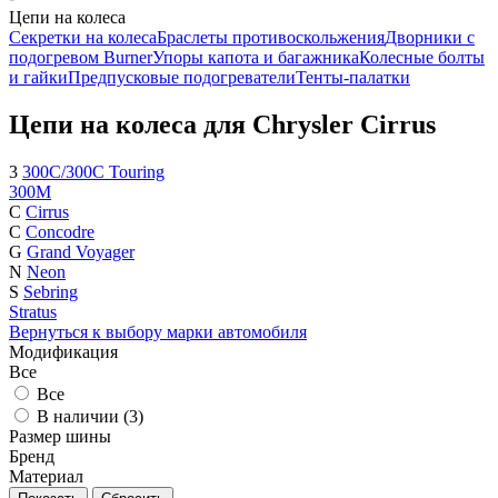
Цепи на колеса
Секретки на колеса
Браслеты противоскольжения
Дворники с
подогревом Burner
Упоры капота и багажника
Колесные болты
и гайки
Предпусковые подогреватели
Тенты-палатки
Цепи на колеса для Chrysler Cirrus
3
300C/300C Touring
300M
C
Cirrus
C
Concodre
G
Grand Voyager
N
Neon
S
Sebring
Stratus
Вернуться к выбору марки автомобиля
Модификация
Все
Все
В наличии (
3
)
Размер шины
Бренд
Материал