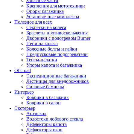
Запасные части
Крепления для мототехники
Опоры багажника
Установочные комплекты
Полезное для всех
Секретки на колеса
Браслеты противоскольжения
Дворники с подогревом Burner
Цепи на колеса
Колесные болты и гайки
Предпусковые подогреватели
Тенты-палатки
Упоры капота и багажника
Off-road
Экспедиционные багажники
Лестницы для внедорожников
Силовые бамперы
Интерьер
Коврики в багажник
Коврики в салон
Экстерьер
Антискол
Водостоки лобового стекла
Дефлекторы капота
Дефлекторы окон