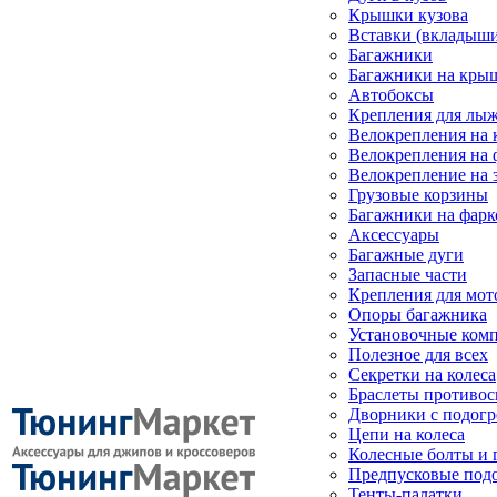
Крышки кузова
Вставки (вкладыши
Багажники
Багажники на кры
Автобоксы
Крепления для лыж
Велокрепления на
Велокрепления на 
Велокрепление на 
Грузовые корзины
Багажники на фарк
Аксессуары
Багажные дуги
Запасные части
Крепления для мот
Опоры багажника
Установочные ком
Полезное для всех
Секретки на колеса
Браслеты противо
Дворники с подогр
Цепи на колеса
Колесные болты и 
Предпусковые под
Тенты-палатки