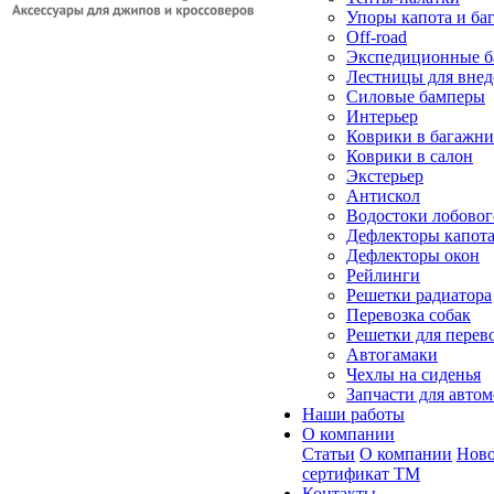
Упоры капота и ба
Off-road
Экспедиционные б
Лестницы для вне
Силовые бамперы
Интерьер
Коврики в багажн
Коврики в салон
Экстерьер
Антискол
Водостоки лобовог
Дефлекторы капот
Дефлекторы окон
Рейлинги
Решетки радиатора
Перевозка собак
Решетки для перев
Автогамаки
Чехлы на сиденья
Запчасти для авто
Наши работы
О компании
Статьи
О компании
Ново
сертификат ТМ
Контакты