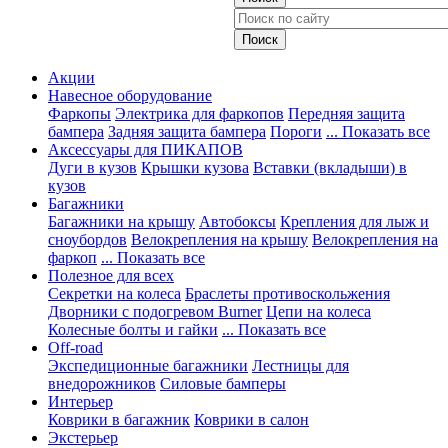
Акции
Навесное оборудование
Фаркопы
Электрика для фаркопов
Передняя защита
бампера
Задняя защита бампера
Пороги
... Показать все
Аксессуары для ПИКАПОВ
Дуги в кузов
Крышки кузова
Вставки (вкладыши) в
кузов
Багажники
Багажники на крышу
Автобоксы
Крепления для лыж и
сноубордов
Велокрепления на крышу
Велокрепления на
фаркоп
... Показать все
Полезное для всех
Секретки на колеса
Браслеты противоскольжения
Дворники с подогревом Burner
Цепи на колеса
Колесные болты и гайки
... Показать все
Off-road
Экспедиционные багажники
Лестницы для
внедорожников
Силовые бамперы
Интерьер
Коврики в багажник
Коврики в салон
Экстерьер