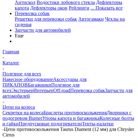
Антискол
Водостоки лобового стекла
Дефлекторы
капота
Дефлекторы окон
Рейлинги
... Показать все
Перевозка собак
Решетки для перевозки собак
Автогамаки
Чехлы на
сиденья
Запчасти для автомобилей
Еще
Главная
-
Каталог
-
Полезное для всех
Навесное оборудование
Аксессуары для
ПИКАПОВ
Багажники
Полезное для
всех
Экстерьер
Интерьер
Off-road
Перевозка собак
Запчасти для
автомобилей
-
Цепи на колеса
Секретки на колеса
Браслеты противоскольжения
Дворники с
подогревом Burner
Упоры капота и багажника
Колесные болты
и гайки
Предпусковые подогреватели
Тенты-палатки
-
Цепи противоскольжения Taurus Diament (12 мм) для Chrysler
Cirrus