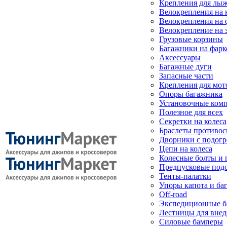
Крепления для лыж
Велокрепления на
Велокрепления на 
Велокрепление на 
Грузовые корзины
Багажники на фарк
Аксессуары
Багажные дуги
Запасные части
Крепления для мот
Опоры багажника
Установочные ком
Полезное для всех
Секретки на колеса
Браслеты противо
Дворники с подогр
Цепи на колеса
Колесные болты и 
Предпусковые под
Тенты-палатки
Упоры капота и ба
Off-road
Экспедиционные б
Лестницы для вне
Силовые бамперы