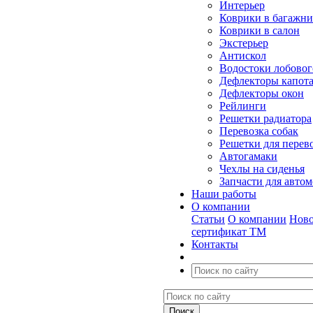
Интерьер
Коврики в багажн
Коврики в салон
Экстерьер
Антискол
Водостоки лобовог
Дефлекторы капот
Дефлекторы окон
Рейлинги
Решетки радиатора
Перевозка собак
Решетки для перев
Автогамаки
Чехлы на сиденья
Запчасти для авто
Наши работы
О компании
Статьи
О компании
Ново
сертификат ТМ
Контакты