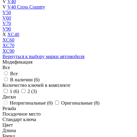
V
V40
V
V40 Cross Country
V50
V60
V70
V90
X
XC40
XC60
XC70
XC90
Вернуться к выбору марки автомобиля
Модификация
Все
Все
В наличии (
6
)
Количество ключей в комплекте
1 (
6
)
2 (
3
)
Диски
Неоригинальные (
0
)
Оригинальные (
8
)
Резьба
Посадочное место
Стандарт ключа
Цвет
Длина
Бренд