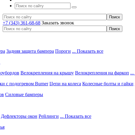
+7 (343) 361-68-68
Заказать звонок
ера
Задняя защита бампера
Пороги
... Показать все
в
ноубордов
Велокрепления на крышу
Велокрепления на фаркоп
..
и с подогревом Burner
Цепи на колеса
Колесные болты и гайки
ов
Силовые бамперы
Дефлекторы окон
Рейлинги
... Показать все
ья