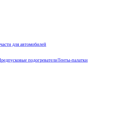
части для автомобилей
редпусковые подогреватели
Тенты-палатки