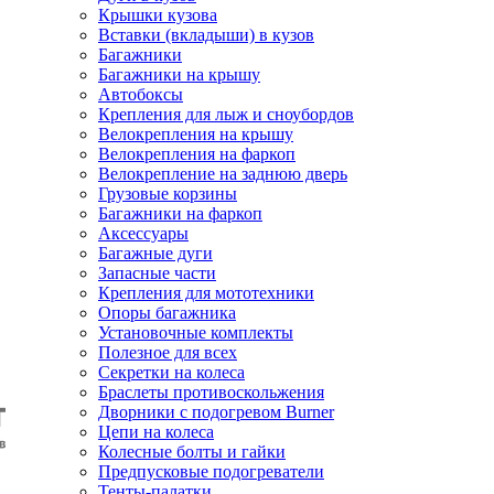
Крышки кузова
Вставки (вкладыши) в кузов
Багажники
Багажники на крышу
Автобоксы
Крепления для лыж и сноубордов
Велокрепления на крышу
Велокрепления на фаркоп
Велокрепление на заднюю дверь
Грузовые корзины
Багажники на фаркоп
Аксессуары
Багажные дуги
Запасные части
Крепления для мототехники
Опоры багажника
Установочные комплекты
Полезное для всех
Секретки на колеса
Браслеты противоскольжения
Дворники с подогревом Burner
Цепи на колеса
Колесные болты и гайки
Предпусковые подогреватели
Тенты-палатки