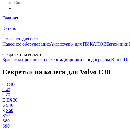
Еще
Главная
-
Каталог
-
Полезное для всех
Навесное оборудование
Аксессуары для ПИКАПОВ
Багажники
-
Секретки на колеса
Браслеты противоскольжения
Дворники с подогревом Burner
Це
Секретки на колеса для Volvo C30
C
C30
C40
C70
E
EX30
S
S40
S
S60
S70
S80
S90