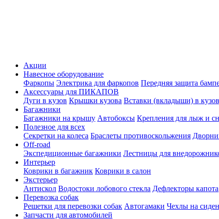
Акции
Навесное оборудование
Фаркопы
Электрика для фаркопов
Передняя защита бамп
Аксессуары для ПИКАПОВ
Дуги в кузов
Крышки кузова
Вставки (вкладыши) в кузо
Багажники
Багажники на крышу
Автобоксы
Крепления для лыж и с
Полезное для всех
Секретки на колеса
Браслеты противоскольжения
Дворник
Off-road
Экспедиционные багажники
Лестницы для внедорожник
Интерьер
Коврики в багажник
Коврики в салон
Экстерьер
Антискол
Водостоки лобового стекла
Дефлекторы капота
Перевозка собак
Решетки для перевозки собак
Автогамаки
Чехлы на сиден
Запчасти для автомобилей