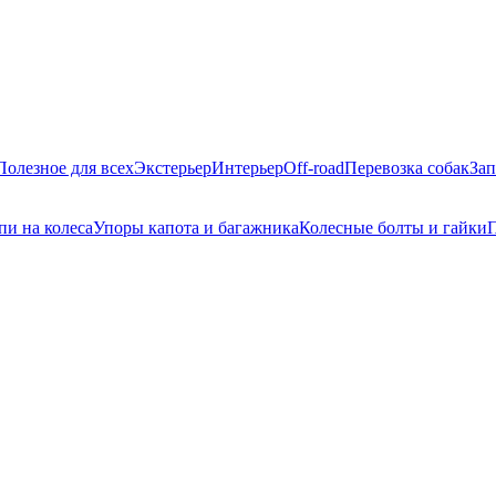
Полезное для всех
Экстерьер
Интерьер
Off-road
Перевозка собак
Зап
пи на колеса
Упоры капота и багажника
Колесные болты и гайки
П