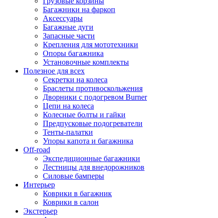
Грузовые корзины
Багажники на фаркоп
Аксессуары
Багажные дуги
Запасные части
Крепления для мототехники
Опоры багажника
Установочные комплекты
Полезное для всех
Секретки на колеса
Браслеты противоскольжения
Дворники с подогревом Burner
Цепи на колеса
Колесные болты и гайки
Предпусковые подогреватели
Тенты-палатки
Упоры капота и багажника
Off-road
Экспедиционные багажники
Лестницы для внедорожников
Силовые бамперы
Интерьер
Коврики в багажник
Коврики в салон
Экстерьер