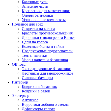
Багажные дуги
Запасные части
Крепления для мототехники
Опоры багажника
Установочные комплекты
Полезное для всех
Секретки на колеса
Браслеты противоскольжения
Дворники с подогревом Burner
Цепи на колеса
Колесные болты и гайки
Предпусковые подогреватели
Тенты-палатки
Упоры капота и багажника
Off-road
Экспедиционные багажники
Лестницы для внедорожников
Силовые бамперы
Интерьер
Коврики в багажник
Коврики в салон
Экстерьер
Антискол
Водостоки лобового стекла
Дефлекторы капота