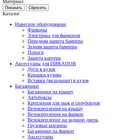
Материал
Каталог
Навесное оборудование
Фаркопы
Электрика для фаркопов
Передняя защита бампера
Задняя защита бампера
Пороги
Защита картера
Аксессуары для ПИКАПОВ
Дуги в кузов
Крышки кузова
Вставки (вкладыши) в кузов
Багажники
Багажники на крышу
Автобоксы
Крепления для лыж и сноубордов
Велокрепления на крышу
Велокрепления на фаркоп
Велокрепление на заднюю дверь
Грузовые корзины
Багажники на фаркоп
Аксессуары