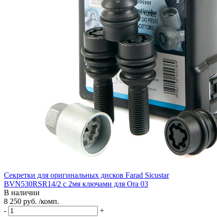
Секретки для оригинальных дисков Farad Sicustar
BVN530RSR14/2 с 2мя ключами для Ora 03
В наличии
8 250 руб. /комп.
-
+