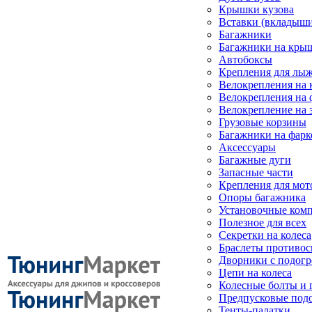
Крышки кузова
Вставки (вкладыши
Багажники
Багажники на кры
Автобоксы
Крепления для лыж
Велокрепления на
Велокрепления на 
Велокрепление на 
Грузовые корзины
Багажники на фарк
Аксессуары
Багажные дуги
Запасные части
Крепления для мот
Опоры багажника
Установочные ком
Полезное для всех
Секретки на колеса
Браслеты противо
Дворники с подогр
Цепи на колеса
Колесные болты и 
Предпусковые под
Тенты-палатки