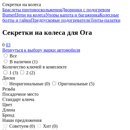
Секретки на колеса
Браслеты противоскольжения
Дворники с подогревом
Burner
Цепи на колеса
Упоры капота и багажника
Колесные
болты и гайки
Предпусковые подогреватели
Тенты-палатки
Секретки на колеса для Ora
0
03
Вернуться к выбору марки автомобиля
Все
В наличии (
1
)
Количество ключей в комплекте
1 (
3
)
2 (
2
)
Диски
Неоригинальные (
0
)
Оригинальные (
5
)
Резьба
Посадочное место
Стандарт ключа
Цвет
Длина
Бренд
Наши предложения
Советуем (
0
)
Хит (
0
)