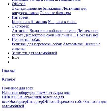
Off-road
Экспедиционные багажники
Лестницы для
внедорожников
Силовые бамперы
Интерьер
Коврики в багажник
Коврики в салон
Экстерьер
Антискол
Водостоки лобового стекла
Дефлекторы
капота
Дефлекторы окон
Рейлинги
... Показать все
Перевозка собак
Решетки для перевозки собак
Автогамаки
Чехлы на
сиденья
Запчасти для автомобилей
Еще
Главная
-
Каталог
-
Полезное для всех
Навесное оборудование
Аксессуары для
ПИКАПОВ
Багажники
Полезное для
всех
Экстерьер
Интерьер
Off-road
Перевозка собак
Запчасти для
автомобилей
-