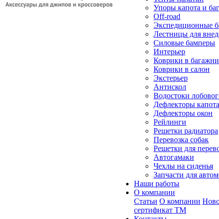
Упоры капота и ба
Off-road
Экспедиционные б
Лестницы для вне
Силовые бамперы
Интерьер
Коврики в багажн
Коврики в салон
Экстерьер
Антискол
Водостоки лобовог
Дефлекторы капот
Дефлекторы окон
Рейлинги
Решетки радиатора
Перевозка собак
Решетки для перев
Автогамаки
Чехлы на сиденья
Запчасти для авто
Наши работы
О компании
Статьи
О компании
Ново
сертификат ТМ
Контакты