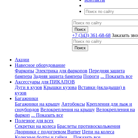
+7 (343) 361-68-68
Заказать зв
Акции
Навесное оборудование
Фаркопы
Электрика для фаркопов
Передняя защита
бампера
Задняя защита бампера
Пороги
... Показать все
Аксессуары для ПИКАПОВ
Дуги в кузов
Крышки кузова
Вставки (вкладыши) в
кузов
Багажники
Багажники на крышу
Автобоксы
Крепления для лыж и
сноубордов
Велокрепления на крышу
Велокрепления на
фаркоп
... Показать все
Полезное для всех
Секретки на колеса
Браслеты противоскольжения
Дворники с подогревом Burner
Цепи на колеса
Колесные болты и гайки
... Показать все