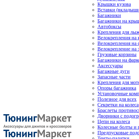
Крышки кузова
Вставки (вкладыши
Багажники
Багажники на кры
Автобоксы
Крепления для лыж
Велокрепления на
Велокрепления на 
Велокрепление на 
Грузовые корзины
Багажники на фарк
Аксессуары
Багажные дуги
Запасные части
Крепления для мот
Опоры багажника
Установочные ком
Полезное для всех
Секретки на колеса
Браслеты противо
Дворники с подогр
Цепи на колеса
Колесные болты и 
Предпусковые под
Тенты-палатки