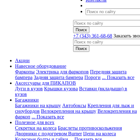
+7 (343) 361-68-68
Заказать зв
Акции
Навесное оборудование
Фаркопы
Электрика для фаркопов
Передняя защита
бампера
Задняя защита бампера
Пороги
... Показать все
Аксессуары для ПИКАПОВ
Дуги в кузов
Крышки кузова
Вставки (вкладыши) в
кузов
Багажники
Багажники на крышу
Автобоксы
Крепления для лыж и
сноубордов
Велокрепления на крышу
Велокрепления на
фаркоп
... Показать все
Полезное для всех
Секретки на колеса
Браслеты противоскольжения
Дворники с подогревом Burner
Цепи на колеса
Колесные болты и гайки
... Показать все