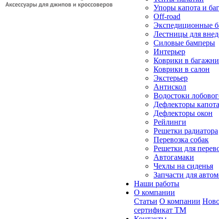
Упоры капота и ба
Off-road
Экспедиционные б
Лестницы для вне
Силовые бамперы
Интерьер
Коврики в багажн
Коврики в салон
Экстерьер
Антискол
Водостоки лобовог
Дефлекторы капот
Дефлекторы окон
Рейлинги
Решетки радиатора
Перевозка собак
Решетки для перев
Автогамаки
Чехлы на сиденья
Запчасти для авто
Наши работы
О компании
Статьи
О компании
Ново
сертификат ТМ
Контакты