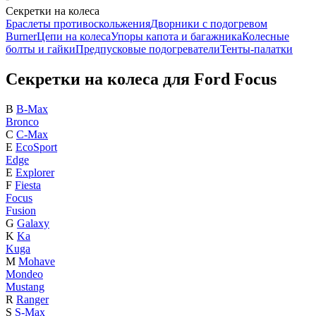
Секретки на колеса
Браслеты противоскольжения
Дворники с подогревом
Burner
Цепи на колеса
Упоры капота и багажника
Колесные
болты и гайки
Предпусковые подогреватели
Тенты-палатки
Секретки на колеса для Ford Focus
B
B-Max
Bronco
C
C-Max
E
EcoSport
Edge
E
Explorer
F
Fiesta
Focus
Fusion
G
Galaxy
K
Ka
Kuga
M
Mohave
Mondeo
Mustang
R
Ranger
S
S-Max