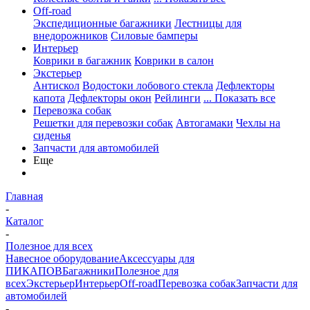
Off-road
Экспедиционные багажники
Лестницы для
внедорожников
Силовые бамперы
Интерьер
Коврики в багажник
Коврики в салон
Экстерьер
Антискол
Водостоки лобового стекла
Дефлекторы
капота
Дефлекторы окон
Рейлинги
... Показать все
Перевозка собак
Решетки для перевозки собак
Автогамаки
Чехлы на
сиденья
Запчасти для автомобилей
Еще
Главная
-
Каталог
-
Полезное для всех
Навесное оборудование
Аксессуары для
ПИКАПОВ
Багажники
Полезное для
всех
Экстерьер
Интерьер
Off-road
Перевозка собак
Запчасти для
автомобилей
-