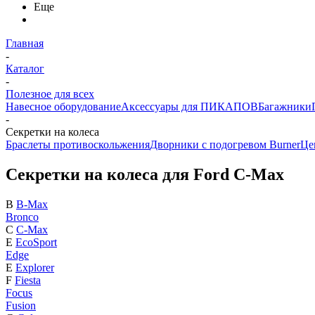
Еще
Главная
-
Каталог
-
Полезное для всех
Навесное оборудование
Аксессуары для ПИКАПОВ
Багажники
-
Секретки на колеса
Браслеты противоскольжения
Дворники с подогревом Burner
Це
Секретки на колеса для Ford C-Max
B
B-Max
Bronco
C
C-Max
E
EcoSport
Edge
E
Explorer
F
Fiesta
Focus
Fusion