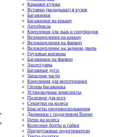
Крышки кузова
Вставки (вкладыши) в кузов
Багажники
Багажники на крышу
Автобоксы
Крепления для лыж и сноубордов
Велокрепления на крышу
Велокрепления на фаркоп
Велокрепление на заднюю дверь
Грузовые корзины
Багажники на фаркоп
Аксессуары
Багажные дуги
Запасные части
Крепления для мототехники
Опоры багажника
Установочные комплекты
Полезное для всех
Секретки на колеса
Браслеты противоскольжения
Дворники с подогревом Burner
Цепи на колеса
Колесные болты и гайки
Предпусковые подогреватели
Тенты-палатки