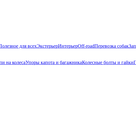
Полезное для всех
Экстерьер
Интерьер
Off-road
Перевозка собак
Зап
пи на колеса
Упоры капота и багажника
Колесные болты и гайки
П