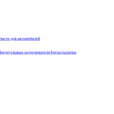
части для автомобилей
редпусковые подогреватели
Тенты-палатки