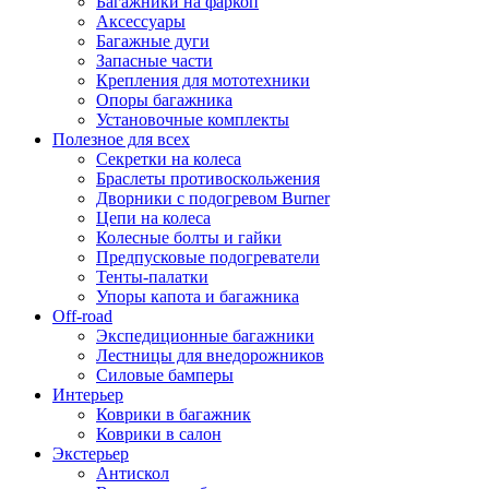
Багажники на фаркоп
Аксессуары
Багажные дуги
Запасные части
Крепления для мототехники
Опоры багажника
Установочные комплекты
Полезное для всех
Секретки на колеса
Браслеты противоскольжения
Дворники с подогревом Burner
Цепи на колеса
Колесные болты и гайки
Предпусковые подогреватели
Тенты-палатки
Упоры капота и багажника
Off-road
Экспедиционные багажники
Лестницы для внедорожников
Силовые бамперы
Интерьер
Коврики в багажник
Коврики в салон
Экстерьер
Антискол