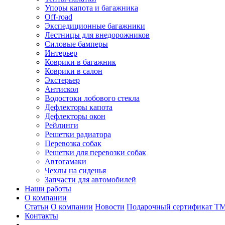
Упоры капота и багажника
Off-road
Экспедиционные багажники
Лестницы для внедорожников
Силовые бамперы
Интерьер
Коврики в багажник
Коврики в салон
Экстерьер
Антискол
Водостоки лобового стекла
Дефлекторы капота
Дефлекторы окон
Рейлинги
Решетки радиатора
Перевозка собак
Решетки для перевозки собак
Автогамаки
Чехлы на сиденья
Запчасти для автомобилей
Наши работы
О компании
Статьи
О компании
Новости
Подарочный сертификат Т
Контакты