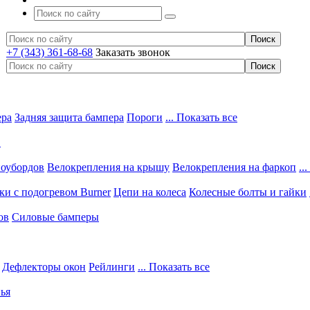
+7 (343) 361-68-68
Заказать звонок
ера
Задняя защита бампера
Пороги
... Показать все
в
ноубордов
Велокрепления на крышу
Велокрепления на фаркоп
..
и с подогревом Burner
Цепи на колеса
Колесные болты и гайки
ов
Силовые бамперы
Дефлекторы окон
Рейлинги
... Показать все
ья