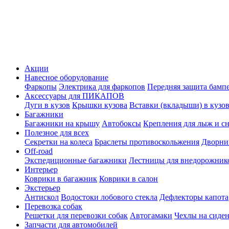
Акции
Навесное оборудование
Фаркопы
Электрика для фаркопов
Передняя защита бамп
Аксессуары для ПИКАПОВ
Дуги в кузов
Крышки кузова
Вставки (вкладыши) в кузо
Багажники
Багажники на крышу
Автобоксы
Крепления для лыж и с
Полезное для всех
Секретки на колеса
Браслеты противоскольжения
Дворник
Off-road
Экспедиционные багажники
Лестницы для внедорожник
Интерьер
Коврики в багажник
Коврики в салон
Экстерьер
Антискол
Водостоки лобового стекла
Дефлекторы капота
Перевозка собак
Решетки для перевозки собак
Автогамаки
Чехлы на сиден
Запчасти для автомобилей