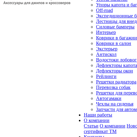
Упоры капота и ба
Off-road
Экспедиционные б
Лестницы для вне
Силовые бамперы
Интерьер
Коврики в багажн
Коврики в салон
Экстерьер
Антискол
Водостоки лобовог
Дефлекторы капот
Дефлекторы окон
Рейлинги
Решетки радиатора
Перевозка собак
Решетки для перев
Автогамаки
Чехлы на сиденья
Запчасти для авто
Наши работы
О компании
Статьи
О компании
Ново
сертификат ТМ
Контакты