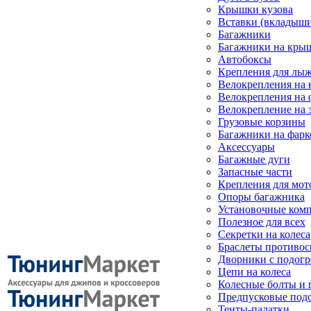
Крышки кузова
Вставки (вкладыши
Багажники
Багажники на кры
Автобоксы
Крепления для лыж
Велокрепления на
Велокрепления на 
Велокрепление на 
Грузовые корзины
Багажники на фарк
Аксессуары
Багажные дуги
Запасные части
Крепления для мот
Опоры багажника
Установочные ком
Полезное для всех
Секретки на колеса
Браслеты противо
Дворники с подогр
Цепи на колеса
Колесные болты и 
Предпусковые под
Тенты-палатки