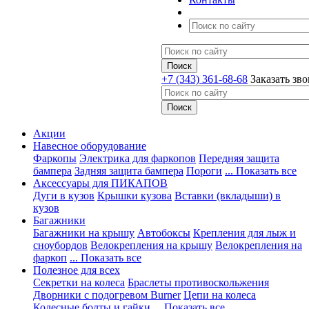
+7 (343) 361-68-68
Заказать зв
Акции
Навесное оборудование
Фаркопы
Электрика для фаркопов
Передняя защита
бампера
Задняя защита бампера
Пороги
... Показать все
Аксессуары для ПИКАПОВ
Дуги в кузов
Крышки кузова
Вставки (вкладыши) в
кузов
Багажники
Багажники на крышу
Автобоксы
Крепления для лыж и
сноубордов
Велокрепления на крышу
Велокрепления на
фаркоп
... Показать все
Полезное для всех
Секретки на колеса
Браслеты противоскольжения
Дворники с подогревом Burner
Цепи на колеса
Колесные болты и гайки
... Показать все