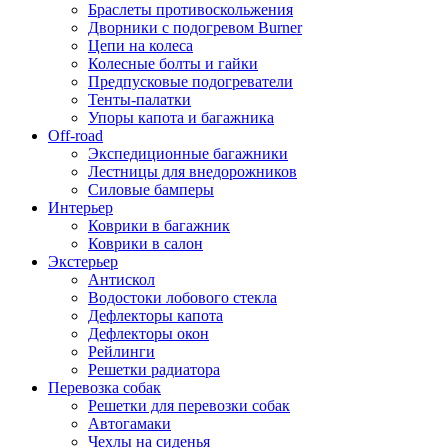
Браслеты противоскольжения
Дворники с подогревом Burner
Цепи на колеса
Колесные болты и гайки
Предпусковые подогреватели
Тенты-палатки
Упоры капота и багажника
Off-road
Экспедиционные багажники
Лестницы для внедорожников
Силовые бамперы
Интерьер
Коврики в багажник
Коврики в салон
Экстерьер
Антискол
Водостоки лобового стекла
Дефлекторы капота
Дефлекторы окон
Рейлинги
Решетки радиатора
Перевозка собак
Решетки для перевозки собак
Автогамаки
Чехлы на сиденья