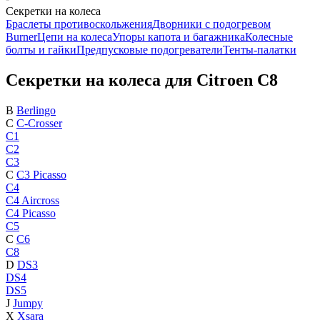
Секретки на колеса
Браслеты противоскольжения
Дворники с подогревом
Burner
Цепи на колеса
Упоры капота и багажника
Колесные
болты и гайки
Предпусковые подогреватели
Тенты-палатки
Секретки на колеса для Citroen C8
B
Berlingo
C
C-Crosser
C1
C2
C3
C
C3 Picasso
C4
C4 Aircross
C4 Picasso
C5
C
C6
C8
D
DS3
DS4
DS5
J
Jumpy
X
Xsara