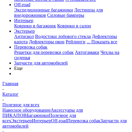
Off-road
Экспедиционные багажники
Лестницы для
внедорожников
Силовые бамперы
Интерьер
Коврики в багажник
Коврики в салон
Экстерьер
Антискол
Водостоки лобового стекла
Дефлекторы
капота
Дефлекторы окон
Рейлинги
... Показать все
Перевозка собак
Решетки для перевозки собак
Автогамаки
Чехлы на
сиденья
Запчасти для автомобилей
Еще
Главная
-
Каталог
-
Полезное для всех
Навесное оборудование
Аксессуары для
ПИКАПОВ
Багажники
Полезное для
всех
Экстерьер
Интерьер
Off-road
Перевозка собак
Запчасти для
автомобилей
-