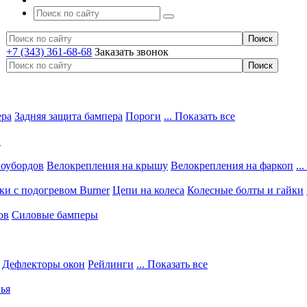
+7 (343) 361-68-68
Заказать звонок
ера
Задняя защита бампера
Пороги
... Показать все
в
ноубордов
Велокрепления на крышу
Велокрепления на фаркоп
..
и с подогревом Burner
Цепи на колеса
Колесные болты и гайки
ов
Силовые бамперы
Дефлекторы окон
Рейлинги
... Показать все
ья