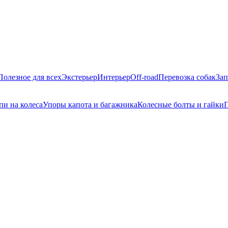
Полезное для всех
Экстерьер
Интерьер
Off-road
Перевозка собак
Зап
пи на колеса
Упоры капота и багажника
Колесные болты и гайки
П