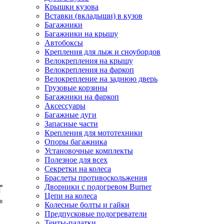
Крышки кузова
Вставки (вкладыши) в кузов
Багажники
Багажники на крышу
Автобоксы
Крепления для лыж и сноубордов
Велокрепления на крышу
Велокрепления на фаркоп
Велокрепление на заднюю дверь
Грузовые корзины
Багажники на фаркоп
Аксессуары
Багажные дуги
Запасные части
Крепления для мототехники
Опоры багажника
Установочные комплекты
Полезное для всех
Секретки на колеса
Браслеты противоскольжения
Дворники с подогревом Burner
Цепи на колеса
Колесные болты и гайки
Предпусковые подогреватели
Тенты-палатки