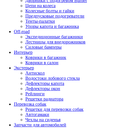
Дворники с подогревом Burner
Цепи на колеса
Колесные болты и гайки
Предпусковые подогреватели
Тенты-палатки
Упоры капота и багажника
Off-road
Экспедиционные багажники
Лестницы для внедорожников
Силовые бамперы
Интерьер
Коврики в багажник
Коврики в салон
Экстерьер
Антискол
Водостоки лобового стекла
Дефлекторы капота
Дефлекторы окон
Рейлинги
Решетки радиатора
Перевозка собак
Решетки для перевозки собак
Автогамаки
Чехлы на сиденья
Запчасти для автомобилей