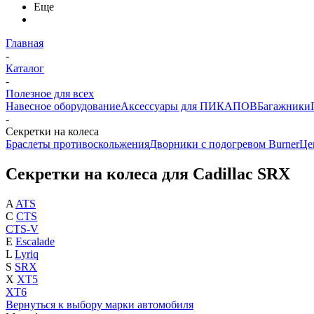
Еще
Главная
-
Каталог
-
Полезное для всех
Навесное оборудование
Аксессуары для ПИКАПОВ
Багажники
-
Секретки на колеса
Браслеты противоскольжения
Дворники с подогревом Burner
Це
Секретки на колеса для Cadillac SRX
A
ATS
C
CTS
CTS-V
E
Escalade
L
Lyriq
S
SRX
X
XT5
XT6
Вернуться к выбору марки автомобиля