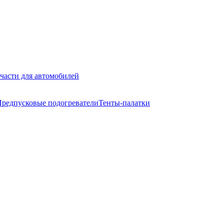
части для автомобилей
редпусковые подогреватели
Тенты-палатки