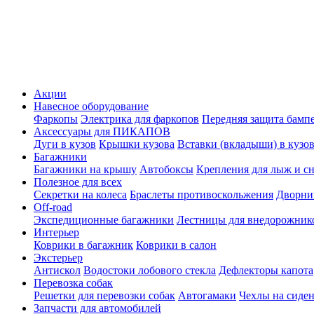
Акции
Навесное оборудование
Фаркопы
Электрика для фаркопов
Передняя защита бамп
Аксессуары для ПИКАПОВ
Дуги в кузов
Крышки кузова
Вставки (вкладыши) в кузо
Багажники
Багажники на крышу
Автобоксы
Крепления для лыж и с
Полезное для всех
Секретки на колеса
Браслеты противоскольжения
Дворник
Off-road
Экспедиционные багажники
Лестницы для внедорожник
Интерьер
Коврики в багажник
Коврики в салон
Экстерьер
Антискол
Водостоки лобового стекла
Дефлекторы капота
Перевозка собак
Решетки для перевозки собак
Автогамаки
Чехлы на сиден
Запчасти для автомобилей