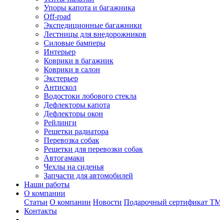
Упоры капота и багажника
Off-road
Экспедиционные багажники
Лестницы для внедорожников
Силовые бамперы
Интерьер
Коврики в багажник
Коврики в салон
Экстерьер
Антискол
Водостоки лобового стекла
Дефлекторы капота
Дефлекторы окон
Рейлинги
Решетки радиатора
Перевозка собак
Решетки для перевозки собак
Автогамаки
Чехлы на сиденья
Запчасти для автомобилей
Наши работы
О компании
Статьи
О компании
Новости
Подарочный сертификат Т
Контакты