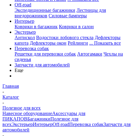
Off-road
Экспедиционные багажники
Лестницы для
внедорожников
Силовые бамперы
Интерьер
Коврики в багажник
Коврики в салон
Экстерьер
Антискол
Водостоки лобового стекла
Дефлекторы
капота
Дефлекторы окон
Рейлинги
... Показать все
Перевозка собак
Решетки для перевозки собак
Автогамаки
Чехлы на
сиденья
Запчасти для автомобилей
Еще
Главная
-
Каталог
-
Полезное для всех
Навесное оборудование
Аксессуары для
ПИКАПОВ
Багажники
Полезное для
всех
Экстерьер
Интерьер
Off-road
Перевозка собак
Запчасти для
автомобилей
-