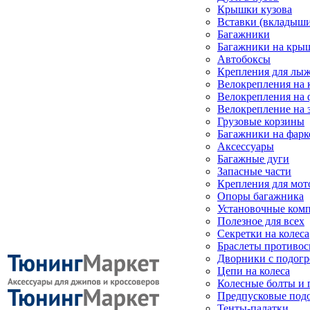
Крышки кузова
Вставки (вкладыши
Багажники
Багажники на кры
Автобоксы
Крепления для лыж
Велокрепления на
Велокрепления на 
Велокрепление на 
Грузовые корзины
Багажники на фарк
Аксессуары
Багажные дуги
Запасные части
Крепления для мот
Опоры багажника
Установочные ком
Полезное для всех
Секретки на колеса
Браслеты противо
Дворники с подогр
Цепи на колеса
Колесные болты и 
Предпусковые под
Тенты-палатки