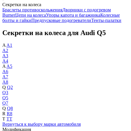
Секретки на колеса
Браслеты противоскольжения
Дворники с подогревом
Burner
Цепи на колеса
Упоры капота и багажника
Колесные
болты и гайки
Предпусковые подогреватели
Тенты-палатки
Секретки на колеса для Audi Q5
A
A1
A2
A3
A4
A
A5
A6
A7
A8
Q
Q2
Q3
Q5
Q7
Q
Q8
R
R8
T
TT
Вернуться к выбору марки автомобиля
Модификация