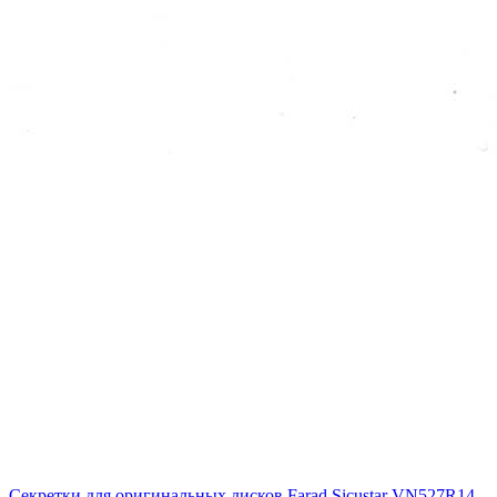
Секретки для оригинальных дисков Farad Sicustar VN527R14