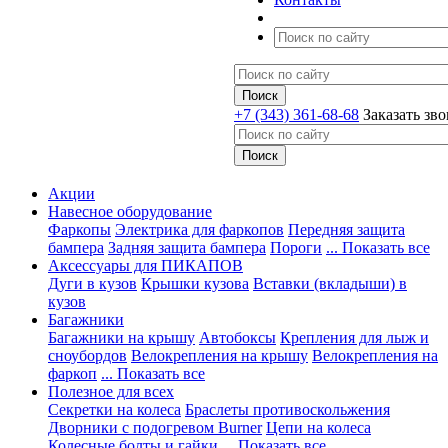
+7 (343) 361-68-68
Заказать зв
Акции
Навесное оборудование
Фаркопы
Электрика для фаркопов
Передняя защита
бампера
Задняя защита бампера
Пороги
... Показать все
Аксессуары для ПИКАПОВ
Дуги в кузов
Крышки кузова
Вставки (вкладыши) в
кузов
Багажники
Багажники на крышу
Автобоксы
Крепления для лыж и
сноубордов
Велокрепления на крышу
Велокрепления на
фаркоп
... Показать все
Полезное для всех
Секретки на колеса
Браслеты противоскольжения
Дворники с подогревом Burner
Цепи на колеса
Колесные болты и гайки
... Показать все