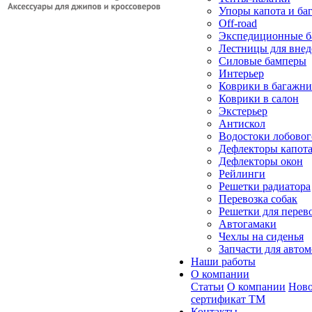
Упоры капота и ба
Off-road
Экспедиционные б
Лестницы для вне
Силовые бамперы
Интерьер
Коврики в багажн
Коврики в салон
Экстерьер
Антискол
Водостоки лобовог
Дефлекторы капот
Дефлекторы окон
Рейлинги
Решетки радиатора
Перевозка собак
Решетки для перев
Автогамаки
Чехлы на сиденья
Запчасти для авто
Наши работы
О компании
Статьи
О компании
Ново
сертификат ТМ
Контакты