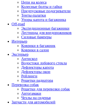
Цепи на колеса
Колесные болты и гайки
Предпусковые подогреватели
Тенты-палатки
Упоры капота и багажника
Off-road
Экспедиционные багажники
Лестницы для внедорожников
Силовые бамперы
Интерьер
Коврики в багажник
Коврики в салон
Экстерьер
Антискол
Водостоки лобового стекла
Дефлекторы капота
Дефлекторы окон
Рейлинги
Решетки радиатора
Перевозка собак
Решетки для перевозки собак
Автогамаки
Чехлы на сиденья
Запчасти для автомобилей