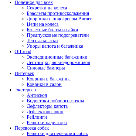
Полезное для всех
Секретки на колеса
Браслеты противоскольжения
Дворники с подогревом Burner
Цепи на колеса
Колесные болты и гайки
Предпусковые подогреватели
Тенты-палатки
Упоры капота и багажника
Off-road
Экспедиционные багажники
Лестницы для внедорожников
Силовые бамперы
Интерьер
Коврики в багажник
Коврики в салон
Экстерьер
Антискол
Водостоки лобового стекла
Дефлекторы капота
Дефлекторы окон
Рейлинги
Решетки радиатора
Перевозка собак
Решетки для перевозки собак