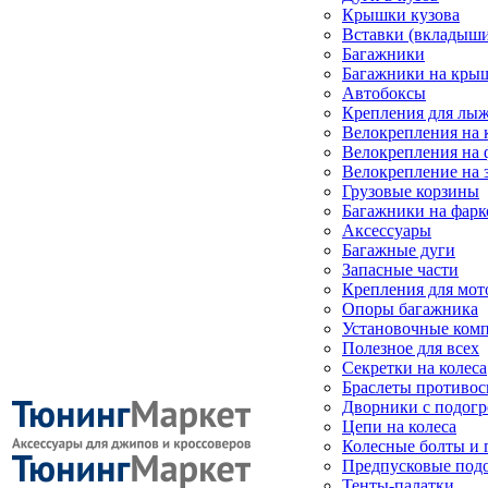
Крышки кузова
Вставки (вкладыши
Багажники
Багажники на кры
Автобоксы
Крепления для лыж
Велокрепления на
Велокрепления на 
Велокрепление на 
Грузовые корзины
Багажники на фарк
Аксессуары
Багажные дуги
Запасные части
Крепления для мот
Опоры багажника
Установочные ком
Полезное для всех
Секретки на колеса
Браслеты противо
Дворники с подогр
Цепи на колеса
Колесные болты и 
Предпусковые под
Тенты-палатки