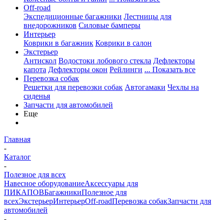
Off-road
Экспедиционные багажники
Лестницы для
внедорожников
Силовые бамперы
Интерьер
Коврики в багажник
Коврики в салон
Экстерьер
Антискол
Водостоки лобового стекла
Дефлекторы
капота
Дефлекторы окон
Рейлинги
... Показать все
Перевозка собак
Решетки для перевозки собак
Автогамаки
Чехлы на
сиденья
Запчасти для автомобилей
Еще
Главная
-
Каталог
-
Полезное для всех
Навесное оборудование
Аксессуары для
ПИКАПОВ
Багажники
Полезное для
всех
Экстерьер
Интерьер
Off-road
Перевозка собак
Запчасти для
автомобилей
-