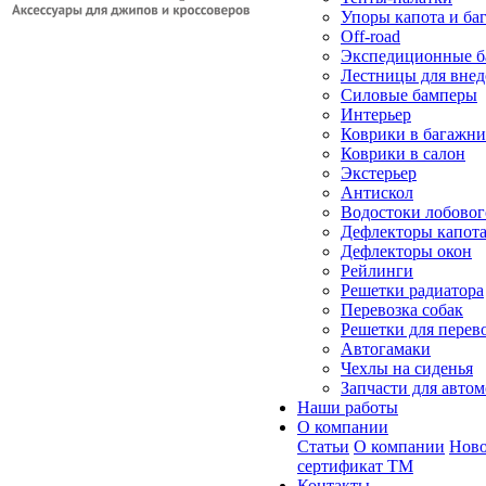
Упоры капота и ба
Off-road
Экспедиционные б
Лестницы для вне
Силовые бамперы
Интерьер
Коврики в багажн
Коврики в салон
Экстерьер
Антискол
Водостоки лобовог
Дефлекторы капот
Дефлекторы окон
Рейлинги
Решетки радиатора
Перевозка собак
Решетки для перев
Автогамаки
Чехлы на сиденья
Запчасти для авто
Наши работы
О компании
Статьи
О компании
Ново
сертификат ТМ
Контакты