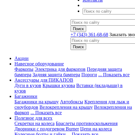
+7 (343) 361-68-68
Заказать зв
Акции
Навесное оборудование
Фаркопы
Электрика для фаркопов
Передняя защита
бампера
Задняя защита бампера
Пороги
... Показать все
Аксессуары для ПИКАПОВ
Дуги в кузов
Крышки кузова
Вставки (вкладыши) в
кузов
Багажники
Багажники на крышу
Автобоксы
Крепления для лыж и
сноубордов
Велокрепления на крышу
Велокрепления на
фаркоп
... Показать все
Полезное для всех
Секретки на колеса
Браслеты противоскольжения
Дворники с подогревом Burner
Цепи на колеса
Колесные болты и гайки
... Показать все