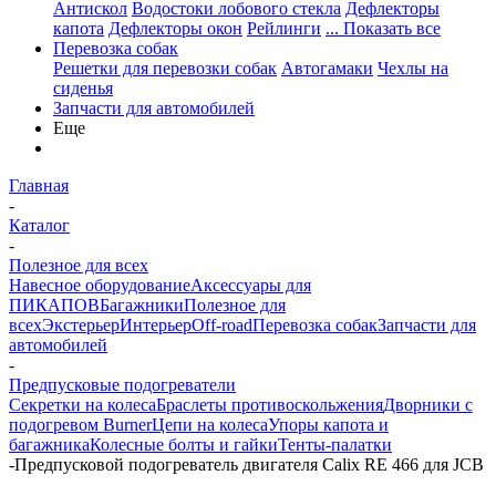
Антискол
Водостоки лобового стекла
Дефлекторы
капота
Дефлекторы окон
Рейлинги
... Показать все
Перевозка собак
Решетки для перевозки собак
Автогамаки
Чехлы на
сиденья
Запчасти для автомобилей
Еще
Главная
-
Каталог
-
Полезное для всех
Навесное оборудование
Аксессуары для
ПИКАПОВ
Багажники
Полезное для
всех
Экстерьер
Интерьер
Off-road
Перевозка собак
Запчасти для
автомобилей
-
Предпусковые подогреватели
Секретки на колеса
Браслеты противоскольжения
Дворники с
подогревом Burner
Цепи на колеса
Упоры капота и
багажника
Колесные болты и гайки
Тенты-палатки
-
Предпусковой подогреватель двигателя Calix RE 466 для JCB