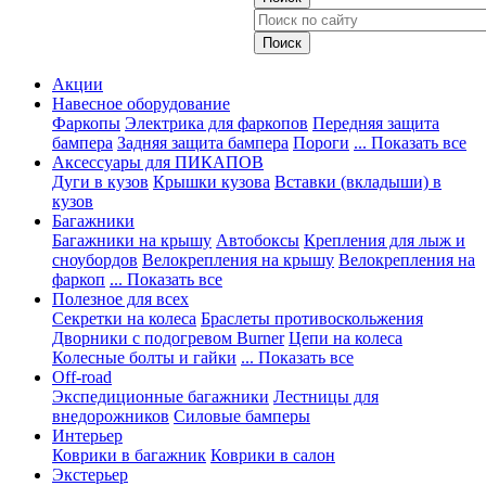
Акции
Навесное оборудование
Фаркопы
Электрика для фаркопов
Передняя защита
бампера
Задняя защита бампера
Пороги
... Показать все
Аксессуары для ПИКАПОВ
Дуги в кузов
Крышки кузова
Вставки (вкладыши) в
кузов
Багажники
Багажники на крышу
Автобоксы
Крепления для лыж и
сноубордов
Велокрепления на крышу
Велокрепления на
фаркоп
... Показать все
Полезное для всех
Секретки на колеса
Браслеты противоскольжения
Дворники с подогревом Burner
Цепи на колеса
Колесные болты и гайки
... Показать все
Off-road
Экспедиционные багажники
Лестницы для
внедорожников
Силовые бамперы
Интерьер
Коврики в багажник
Коврики в салон
Экстерьер