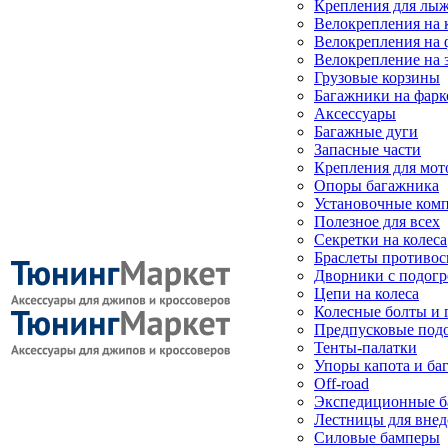
Крепления для лыж
Велокрепления на
Велокрепления на 
Велокрепление на 
Грузовые корзины
Багажники на фарк
Аксессуары
Багажные дуги
Запасные части
Крепления для мот
Опоры багажника
Установочные ком
Полезное для всех
Секретки на колеса
Браслеты противо
Дворники с подогр
Цепи на колеса
Колесные болты и 
Предпусковые под
Тенты-палатки
Упоры капота и ба
Off-road
Экспедиционные б
Лестницы для вне
Силовые бамперы