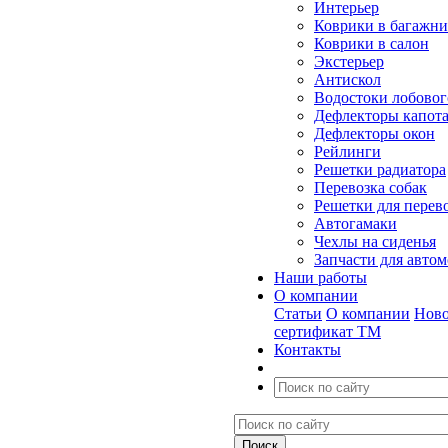
Интерьер
Коврики в багажн
Коврики в салон
Экстерьер
Антискол
Водостоки лобовог
Дефлекторы капот
Дефлекторы окон
Рейлинги
Решетки радиатора
Перевозка собак
Решетки для перев
Автогамаки
Чехлы на сиденья
Запчасти для авто
Наши работы
О компании
Статьи
О компании
Ново
сертификат ТМ
Контакты