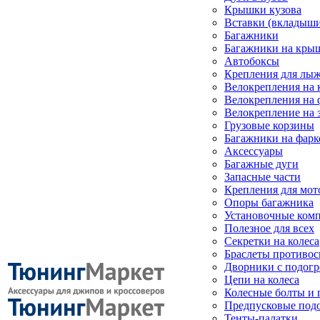
Крышки кузова
Вставки (вкладыши
Багажники
Багажники на кры
Автобоксы
Крепления для лыж
Велокрепления на
Велокрепления на 
Велокрепление на 
Грузовые корзины
Багажники на фарк
Аксессуары
Багажные дуги
Запасные части
Крепления для мот
Опоры багажника
Установочные ком
Полезное для всех
Секретки на колеса
Браслеты противо
Дворники с подогр
Цепи на колеса
Колесные болты и 
Предпусковые под
Тенты-палатки