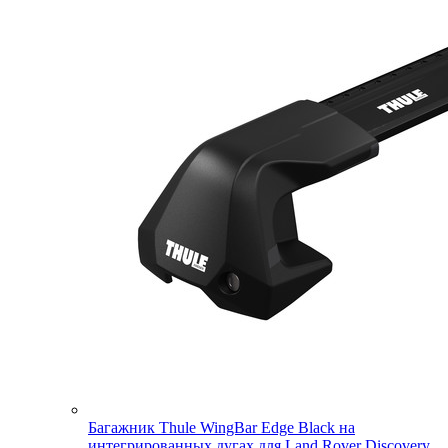
Багажник Thule WingBar Edge Black на
интегрированных дугах для Land Rover Discovery