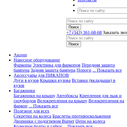
+7 (343) 361-68-68
Заказать зв
Акции
Навесное оборудование
Фаркопы
Электрика для фаркопов
Передняя защита
бампера
Задняя защита бампера
Пороги
... Показать все
Аксессуары для ПИКАПОВ
Дуги в кузов
Крышки кузова
Вставки (вкладыши) в
кузов
Багажники
Багажники на крышу
Автобоксы
Крепления для лыж и
сноубордов
Велокрепления на крышу
Велокрепления на
фаркоп
... Показать все
Полезное для всех
Секретки на колеса
Браслеты противоскольжения
Дворники с подогревом Burner
Цепи на колеса
Колесные болты и гайки
... Показать все