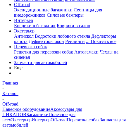
Off-road
Экспедиционные багажники
Лестницы для
внедорожников
Силовые бамперы
Интерьер
Коврики в багажник
Коврики в салон
Экстерьер
Антискол
Водостоки лобового стекла
Дефлекторы
капота
Дефлекторы окон
Рейлинги
... Показать все
Перевозка собак
Решетки для перевозки собак
Автогамаки
Чехлы на
сиденья
Запчасти для автомобилей
Еще
Главная
-
Каталог
-
Off-road
Навесное оборудование
Аксессуары для
ПИКАПОВ
Багажники
Полезное для
всех
Экстерьер
Интерьер
Off-road
Перевозка собак
Запчасти для
автомобилей
-