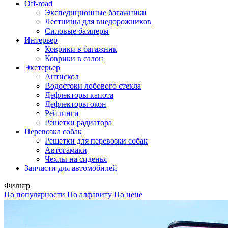
Off-road
Экспедиционные багажники
Лестницы для внедорожников
Силовые бамперы
Интерьер
Коврики в багажник
Коврики в салон
Экстерьер
Антискол
Водостоки лобового стекла
Дефлекторы капота
Дефлекторы окон
Рейлинги
Решетки радиатора
Перевозка собак
Решетки для перевозки собак
Автогамаки
Чехлы на сиденья
Запчасти для автомобилей
Фильтр
По популярности
По алфавиту
По цене