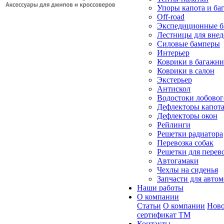
Упоры капота и ба
Off-road
Экспедиционные б
Лестницы для вне
Силовые бамперы
Интерьер
Коврики в багажн
Коврики в салон
Экстерьер
Антискол
Водостоки лобовог
Дефлекторы капот
Дефлекторы окон
Рейлинги
Решетки радиатора
Перевозка собак
Решетки для перев
Автогамаки
Чехлы на сиденья
Запчасти для авто
Наши работы
О компании
Статьи
О компании
Ново
сертификат ТМ
Контакты