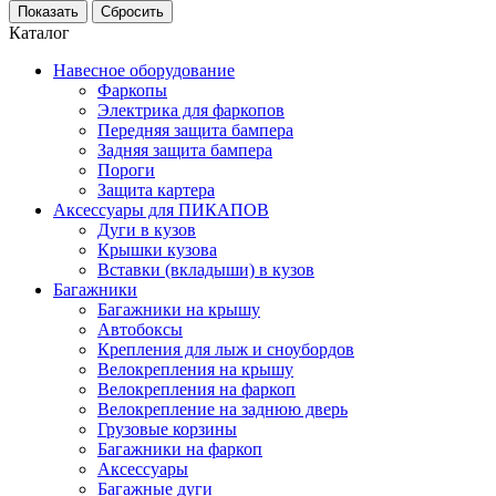
Каталог
Навесное оборудование
Фаркопы
Электрика для фаркопов
Передняя защита бампера
Задняя защита бампера
Пороги
Защита картера
Аксессуары для ПИКАПОВ
Дуги в кузов
Крышки кузова
Вставки (вкладыши) в кузов
Багажники
Багажники на крышу
Автобоксы
Крепления для лыж и сноубордов
Велокрепления на крышу
Велокрепления на фаркоп
Велокрепление на заднюю дверь
Грузовые корзины
Багажники на фаркоп
Аксессуары
Багажные дуги