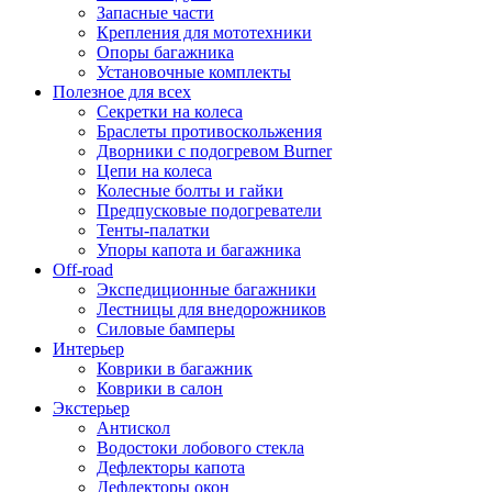
Запасные части
Крепления для мототехники
Опоры багажника
Установочные комплекты
Полезное для всех
Секретки на колеса
Браслеты противоскольжения
Дворники с подогревом Burner
Цепи на колеса
Колесные болты и гайки
Предпусковые подогреватели
Тенты-палатки
Упоры капота и багажника
Off-road
Экспедиционные багажники
Лестницы для внедорожников
Силовые бамперы
Интерьер
Коврики в багажник
Коврики в салон
Экстерьер
Антискол
Водостоки лобового стекла
Дефлекторы капота
Дефлекторы окон