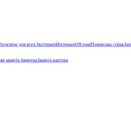
Полезное для всех
Экстерьер
Интерьер
Off-road
Перевозка собак
Зап
яя защита бампера
Защита картера