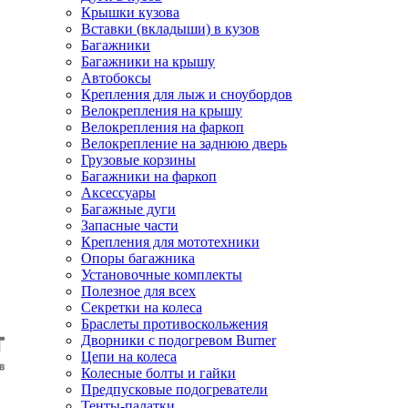
Крышки кузова
Вставки (вкладыши) в кузов
Багажники
Багажники на крышу
Автобоксы
Крепления для лыж и сноубордов
Велокрепления на крышу
Велокрепления на фаркоп
Велокрепление на заднюю дверь
Грузовые корзины
Багажники на фаркоп
Аксессуары
Багажные дуги
Запасные части
Крепления для мототехники
Опоры багажника
Установочные комплекты
Полезное для всех
Секретки на колеса
Браслеты противоскольжения
Дворники с подогревом Burner
Цепи на колеса
Колесные болты и гайки
Предпусковые подогреватели
Тенты-палатки