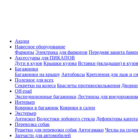
Акции
Навесное оборудование
Фаркопы
Электрика для фаркопов
Передняя защита бамп
Аксессуары для ПИКАПОВ
Дуги в кузов
Крышки кузова
Вставки (вкладыши) в кузо
Багажники
Багажники на крышу
Автобоксы
Крепления для лыж и с
Полезное для всех
Секретки на колеса
Браслеты противоскольжения
Дворник
Off-road
Экспедиционные багажники
Лестницы для внедорожник
Интерьер
Коврики в багажник
Коврики в салон
Экстерьер
Антискол
Водостоки лобового стекла
Дефлекторы капота
Перевозка собак
Решетки для перевозки собак
Автогамаки
Чехлы на сиден
Запчасти для автомобилей