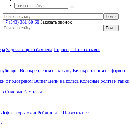
+7 (343) 361-68-68
Заказать звонок
ера
Задняя защита бампера
Пороги
... Показать все
в
ноубордов
Велокрепления на крышу
Велокрепления на фаркоп
..
и с подогревом Burner
Цепи на колеса
Колесные болты и гайки
ов
Силовые бамперы
Дефлекторы окон
Рейлинги
... Показать все
ья