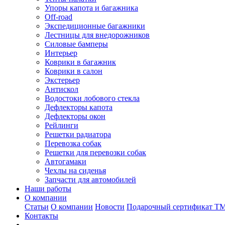
Упоры капота и багажника
Off-road
Экспедиционные багажники
Лестницы для внедорожников
Силовые бамперы
Интерьер
Коврики в багажник
Коврики в салон
Экстерьер
Антискол
Водостоки лобового стекла
Дефлекторы капота
Дефлекторы окон
Рейлинги
Решетки радиатора
Перевозка собак
Решетки для перевозки собак
Автогамаки
Чехлы на сиденья
Запчасти для автомобилей
Наши работы
О компании
Статьи
О компании
Новости
Подарочный сертификат Т
Контакты