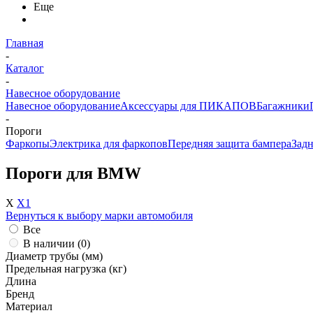
Еще
Главная
-
Каталог
-
Навесное оборудование
Навесное оборудование
Аксессуары для ПИКАПОВ
Багажники
-
Пороги
Фаркопы
Электрика для фаркопов
Передняя защита бампера
Задн
Пороги для BMW
X
X1
Вернуться к выбору марки автомобиля
Все
В наличии (
0
)
Диаметр трубы (мм)
Предельная нагрузка (кг)
Длина
Бренд
Материал