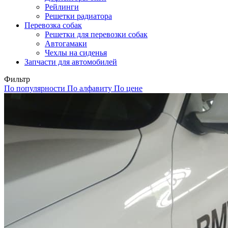
Рейлинги
Решетки радиатора
Перевозка собак
Решетки для перевозки собак
Автогамаки
Чехлы на сиденья
Запчасти для автомобилей
Фильтр
По популярности
По алфавиту
По цене