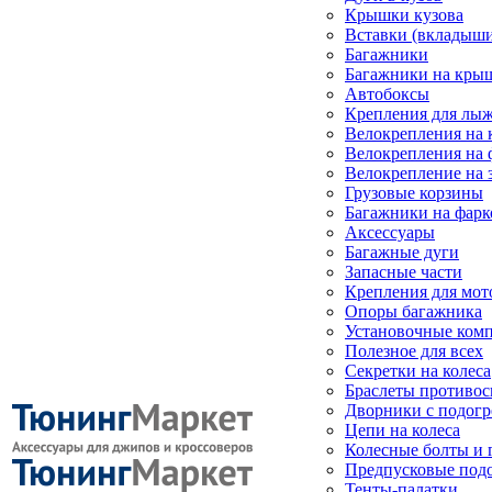
Крышки кузова
Вставки (вкладыши
Багажники
Багажники на кры
Автобоксы
Крепления для лыж
Велокрепления на
Велокрепления на 
Велокрепление на 
Грузовые корзины
Багажники на фарк
Аксессуары
Багажные дуги
Запасные части
Крепления для мот
Опоры багажника
Установочные ком
Полезное для всех
Секретки на колеса
Браслеты противо
Дворники с подогр
Цепи на колеса
Колесные болты и 
Предпусковые под
Тенты-палатки